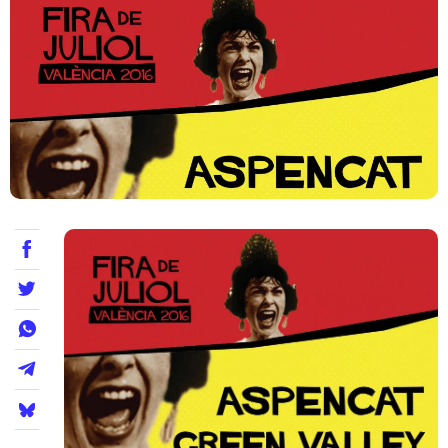
Teatre
Internet
Opinió
Llibres
La Llista
Llocs