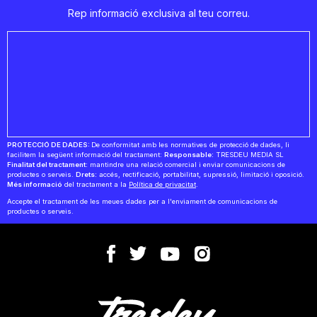
Rep informació exclusiva al teu correu.
PROTECCIÓ DE DADES:
De conformitat amb les normatives de protecció de dades, li
facilitem la següent informació del tractament:
Responsable:
TRESDEU MEDIA SL
Finalitat del tractament:
mantindre una relació comercial i enviar comunicacions de
productes o serveis.
Drets:
accés, rectificació, portabilitat, supressió, limitació i oposició.
Més informació
del tractament a la
Política de privacitat
.
Accepte el tractament de les meues dades per a l'enviament de comunicacions de
productes o serveis.