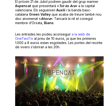
El pròxim 21 de Juliol podrem gaudir del grup mariner
Aspencat
que presentarà «
Tot és Ara
» a la capital
valenciana. Els segueixen
Auxili
i la banda basc-
catalana
Green Valley
que acaba de treure també nou
disc anomenat «
Ahora
«. Tancarà la nit el conegut
membre d’Orxata,
Biano
.
Les entrades les podeu aconseguir
a la web de
OneTwoTix
al preu de 10 euros, ja que les primeres
1.000 a 8 euros estan esgotades. Les portes del recinte
de vivers s’obriran a les 20h.