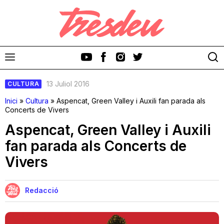
13 Juliol 2016
CULTURA
Inici
»
Cultura
»
Aspencat, Green Valley i Auxili fan parada als
Concerts de Vivers
Aspencat, Green Valley i Auxili
Discos
fan parada als Concerts de
Vivers
Videoclips
Cinema i Televisió
Redacció
Festivals