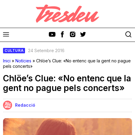
24 Setembre 2016
CULTURA
Inici
»
Notícies
»
Chlöe’s Clue: «No entenc que la gent no pague
pels concerts»
Chlöe’s Clue: «No entenc que la
Discos
gent no pague pels concerts»
Videoclips
Redacció
Cinema i Televisió
Festivals