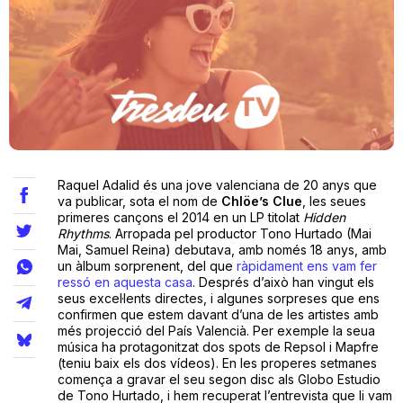
Teatre
Internet
Opinió
Raquel Adalid és una jove valenciana de 20 anys que
va publicar, sota el nom de
Chlöe’s Clue
, les seues
primeres cançons el 2014 en un LP titolat
Hidden
Llibres
Rhythms
. Arropada pel productor Tono Hurtado (Mai
Mai, Samuel Reina) debutava, amb només 18 anys, amb
La Llista
un àlbum sorprenent, del que
ràpidament ens vam fer
ressó en aquesta casa
. Després d’això han vingut els
seus excel·lents directes, i algunes sorpreses que ens
Llocs
confirmen que estem davant d’una de les artistes amb
més projecció del País Valencià. Per exemple la seua
música ha protagonitzat dos spots de Repsol i Mapfre
(teniu baix els dos vídeos). En les properes setmanes
comença a gravar el seu segon disc als Globo Estudio
de Tono Hurtado, i hem recuperat l’entrevista que li vam