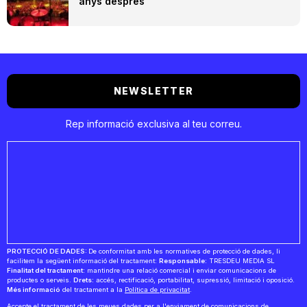
anys després
NEWSLETTER
Rep informació exclusiva al teu correu.
PROTECCIÓ DE DADES:
De conformitat amb les normatives de protecció de dades, li
facilitem la següent informació del tractament:
Responsable:
TRESDEU MEDIA SL
Finalitat del tractament:
mantindre una relació comercial i enviar comunicacions de
productes o serveis.
Drets:
accés, rectificació, portabilitat, supressió, limitació i oposició.
Més informació
del tractament a la
Política de privacitat
.
Accepte el tractament de les meues dades per a l'enviament de comunicacions de