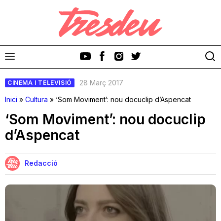
28 Març 2017
CINEMA I TELEVISIÓ
Inici
»
Cultura
»
‘Som Moviment’: nou docuclip d’Aspencat
‘Som Moviment’: nou docuclip
d’Aspencat
Discos
Videoclips
Redacció
Cinema i Televisió
Festivals