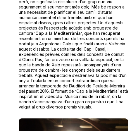
però, no significa la dissolució d’un grup que viu
segurament el seu moment més dolç. Més bé respon a
una necessitat de planificar el seu camí i d’aturar
momentàniament el ritme frenètic amb el que han
empalmat discos, gires i altres projectes. Un d’aquests
projectes és l’espectacle acústic amb orquestra de
cambra ‘
Cap a la Mediterrània’
, que han recuperat
recentment en un mini tour de tres concerts que els ha
portat ja a Argentona i Calp i que finalitzaran a València
aquest dissabte. La capitalitat del Cap i Casal, i
experiències prèvies com les dels concerts de comiat
d’Obrint Pas, fan preveure una vetllada especial, en la
que la banda de Xaló repassarà -acompanyats d’una
orquestra de cambra- les cançons dels seus darrers
treballs. Aquest espectacle s’estrenava fa poc més d’un
any a Teulada en un concert extraordinari que va
arrancar la temporada de l’Auditori de Teulada-Moraira
del passat 2016. El format de ‘Cap a la Mediterrània’ està
inspirat en el videoclip ‘Música naix de la ràbia’, on la
banda s’acompanyava d’una gran orquestra i que li ha
valgut al grup diversos premis visuals.