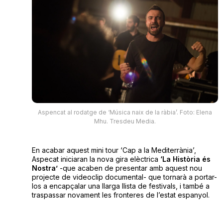
Aspencat al rodatge de ‘Música naix de la ràbia’. Foto: Elena
Mhu. Tresdeu Media.
En acabar aquest mini tour ‘Cap a la Mediterrània’,
Aspecat iniciaran la nova gira elèctrica
‘La Història és
Nostra’
-que acaben de presentar amb aquest nou
projecte de videoclip documental- que tornarà a portar-
los a encapçalar una llarga llista de festivals, i també a
traspassar novament les fronteres de l’estat espanyol.