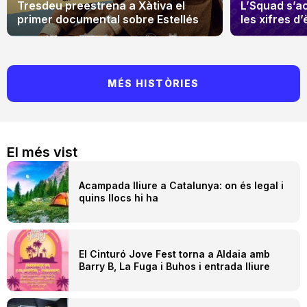
Tresdeu preestrena a Xàtiva el
L’Squad s’a
primer documental sobre Estellés
les xifres d’
MÉS HISTÒRIES
El més vist
Acampada lliure a Catalunya: on és legal i
quins llocs hi ha
El Cinturó Jove Fest torna a Aldaia amb
Barry B, La Fuga i Buhos i entrada lliure