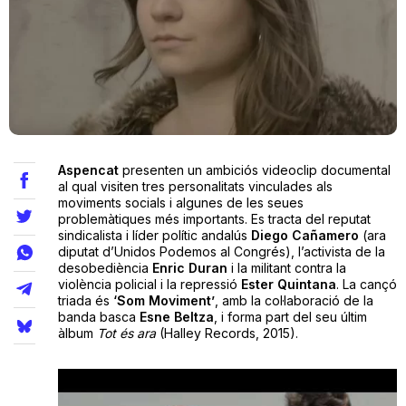
Teatre
Internet
Aspencat
presenten un ambiciós videoclip documental
Opinió
al qual visiten tres personalitats vinculades als
moviments socials i algunes de les seues
problemàtiques més importants. Es tracta del reputat
Llibres
sindicalista i líder polític andalús
Diego Cañamero
(ara
diputat d’Unidos Podemos al Congrés), l’activista de la
La Llista
desobediència
Enric Duran
i la militant contra la
violència policial i la repressió
Ester Quintana
. La cançó
triada és
‘Som Moviment’
, amb la col·laboració de la
Llocs
banda basca
Esne Beltza
, i forma part del seu últim
àlbum
Tot és ara
(Halley Records, 2015).