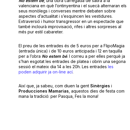
No estem bé
, una obra carregada de sàtira a la
valenciana en què l’ontinyentina i el suecà alternaran els
seus monòlegs i converses mentre debaten sobre
aspectes d’actualitat i s’esquincen les vestidures.
Extraversió i humor transgressor en un espectacle que
també inclourà improvisació, rifes i altres sorpreses al
més pur estil cabareter.
El preu de les entrades és de 5 euros per a FlipoMagia
(entrada única) i de 10 euros anticipada i 12 en taquilla
per a l’obra
No estem bé
. I correu a per elles perquè ja
s’han esgotat les entrades de platea i obrin una segona
sessió el mateix dia 14 a les 20h. Les entrades
les
poden adquirir ja on-line ací
.
Així que, ja sabeu, com diuen la gent
Sinèrgies
i
Producciones Mamarias
, aquestos dies de festa com
mana la tradició: per Pasqua, Fes la mona!