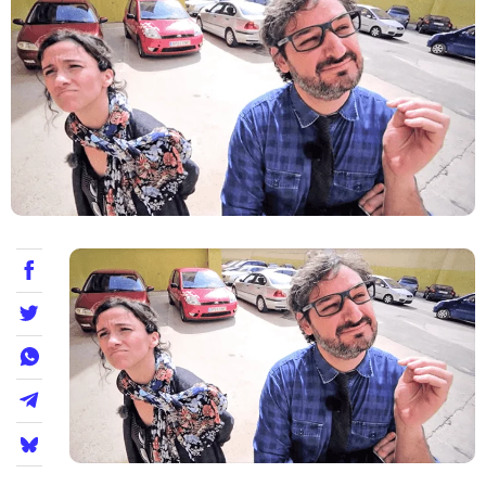
Teatre
Internet
Opinió
Llibres
La Llista
Llocs