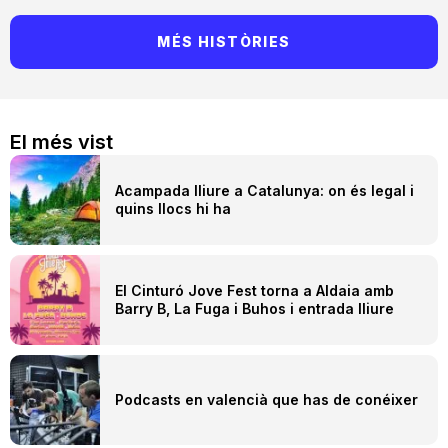
MÉS HISTÒRIES
El més vist
Acampada lliure a Catalunya: on és legal i
quins llocs hi ha
El Cinturó Jove Fest torna a Aldaia amb
Barry B, La Fuga i Buhos i entrada lliure
Podcasts en valencià que has de conéixer