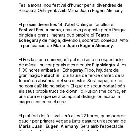
Fes la mona, nou festival d’humor per al divendres de
Pasqua a Ontinyent. Amb Maria Juan i Eugeni Alemany.
El pròxim divendres 14 d’abril Ontinyent acollirà el
Festival Fes la mona
, una nova proposta per a Pasqua
dirigida a grans i menuts que omplirà el
Teatre
Echegaray
de màgia, diversió i, sobretot, comèdia. Amb
la participació de
Maria Juan
i
Eugeni Alemany
.
El Fes la mona començarà pel matí amb un espectacle
de màgia i humor per als més menuts:
FlipoMagia
. A les
11:30 hores arribarà a l’Echegaray Flipo, l’ajudant del
gran màgic
Fetuchini
, qui haurà de fer-se càrrec de la
funció en absència del seu mestre. Serà capaç de fer-
ho com cal? No ho sabem! El que de segur portarà són
els seus propis trucs de clown i d’il·lusionisme còmic, en
una obra en què serà complicat distingir on acaba la
màgia i comença el riure.
El plat fort del festival serà a les 22 hores, quan podrem
gaudir per primera vegada junts damunt un escenari de
Maria Juan
i
Eugeni Alemany
. Serà amb l’espectacle