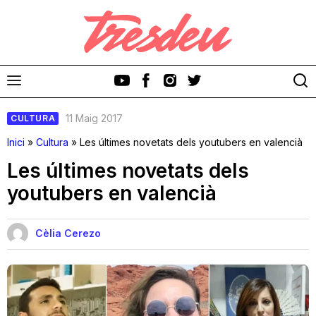
11 Maig 2017
CULTURA
Inici
»
Cultura
»
Les últimes novetats dels youtubers en valencià
Les últimes novetats dels
youtubers en valencià
Discos
Videoclips
Cèlia Cerezo
Cinema i Televisió
Festivals