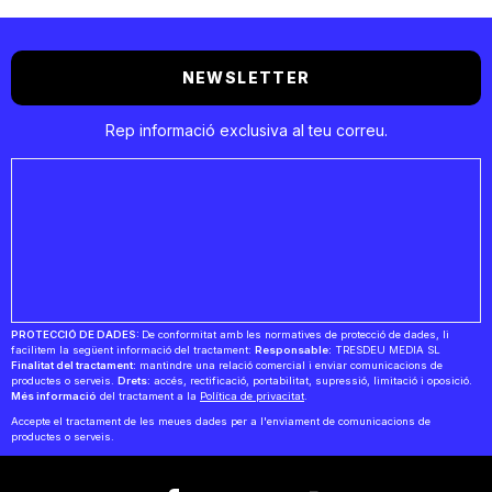
NEWSLETTER
Rep informació exclusiva al teu correu.
PROTECCIÓ DE DADES:
De conformitat amb les normatives de protecció de dades, li
facilitem la següent informació del tractament:
Responsable:
TRESDEU MEDIA SL
Finalitat del tractament:
mantindre una relació comercial i enviar comunicacions de
productes o serveis.
Drets:
accés, rectificació, portabilitat, supressió, limitació i oposició.
Més informació
del tractament a la
Política de privacitat
.
Accepte el tractament de les meues dades per a l'enviament de comunicacions de
productes o serveis.