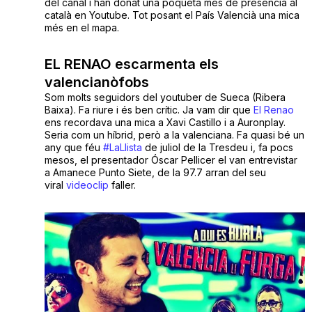
del canal i han donat una poqueta més de presència al
català en Youtube. Tot posant el País Valencià una mica
més en el mapa.
EL RENAO escarmenta els
valencianòfobs
Som molts seguidors del youtuber de Sueca (Ribera
Baixa). Fa riure i és ben crític. Ja vam dir que
El Renao
ens recordava una mica a Xavi Castillo i a Auronplay.
Seria com un híbrid, però a la valenciana. Fa quasi bé un
any que féu
#LaLlista
de juliol de la Tresdeu i, fa pocs
mesos, el presentador Óscar Pellicer el van entrevistar
a Amanece Punto Siete, de la 97.7 arran del seu
viral
videoclip
faller.