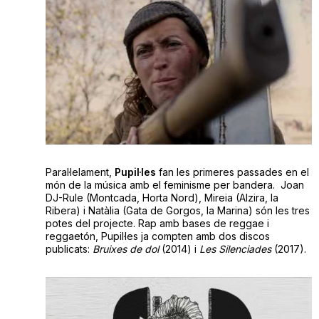
Paral·lelament,
Pupil·les
fan les primeres passades en el
món de la música amb el feminisme per bandera. Joan
DJ-Rule (Montcada, Horta Nord), Mireia (Alzira, la
Ribera) i Natàlia (Gata de Gorgos, la Marina) són les tres
potes del projecte. Rap amb bases de reggae i
reggaetón, Pupil·les ja compten amb dos discos
publicats:
Bruixes de dol
(2014) i
Les Silenciades
(2017).