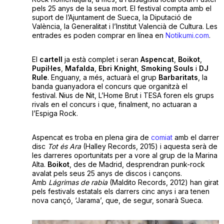
pels 25 anys de la seua mort. El festival compta amb el
suport de l’Ajuntament de Sueca, la Diputació de
València, la Generalitat i l’Institut Valencià de Cultura. Les
entrades es poden comprar en línea en
Notikumi.com
.
El
cartell
ja està complet i seran
Aspencat
,
Boikot
,
Pupil·les
,
Mafalda
,
Ebri Knight
,
Smoking Souls
i
DJ
Rule
. Enguany, a més, actuarà el grup
Barbaritats
, la
banda guanyadora el concurs que organitzà el
festival. Nius de Nit, L’Home Brut i TESA foren els grups
rivals en el concurs i que, finalment, no actuaran a
l’Espiga Rock.
Aspencat es troba en plena gira de
comiat
amb el darrer
disc
Tot és Ara
(Halley Records, 2015) i aquesta serà de
les darreres oportunitats per a vore al grup de la Marina
Alta.
Boikot
, des de Madrid, desprendran punk-rock
avalat pels seus 25 anys de discos i cançons.
Amb
Lágrimas de rabia
(Maldito Records, 2012) han girat
pels festivals estatals els darrers cinc anys i ara tenen
nova cançó, ‘Jarama’, que, de segur, sonarà Sueca.