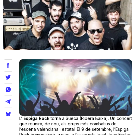
Teatre
Internet
Opinió
Llibres
La Llista
Llocs
L’
Espiga Rock
torna a Sueca (Ribera Baixa). Un concert
que reunirà, de nou, als grups més combatius de
l’escena valenciana i estatal. El 9 de setembre, l’Espiga
Rock homenatjarà, a més, a l’assagista local Joan Fuster