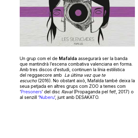
Un grup com el de
Mafalda
assegurarà ser la banda
que mantindrà l’escena combativa valenciana en forma.
Amb tres discos d’estudi, continuen la línia estilística
del reggaecore amb
La última vez que te
escucho
(2016). No obstant això, Mafalda també deixa la
seua petjada en altres grups com ZOO a temes com
‘
Presoners
‘ del disc
Raval
(Propaganda pel fet!, 2017) o
al senzill ‘
Nuberu
‘, junt amb DESAKATO.