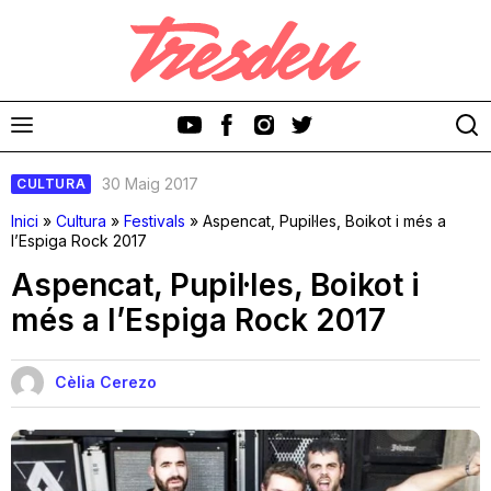
30 Maig 2017
CULTURA
Inici
»
Cultura
»
Festivals
»
Aspencat, Pupil·les, Boikot i més a
l’Espiga Rock 2017
Aspencat, Pupil·les, Boikot i
Discos
més a l’Espiga Rock 2017
Videoclips
Cèlia Cerezo
Cinema i Televisió
Festivals