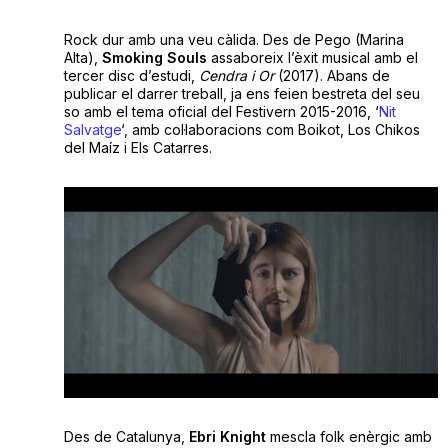
Rock dur amb una veu càlida. Des de Pego (Marina
Alta),
Smoking Souls
assaboreix l’èxit musical amb el
tercer disc d’estudi,
Cendra i Or
(2017). Abans de
publicar el darrer treball, ja ens feien bestreta del seu
so amb el tema oficial del Festivern 2015-2016, ‘
Nit
Salvatge
‘, amb col·laboracions com Boikot, Los Chikos
del Maíz i Els Catarres.
Des de Catalunya,
Ebri Knight
mescla folk enèrgic amb