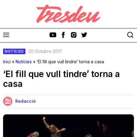
20 Octubre 2017
NOTÍCIES
Inici
»
Notícies
»
‘El fill que vull tindre’ torna a casa
‘El fill que vull tindre’ torna a
casa
Discos
Videoclips
Redacció
Cinema i Televisió
Festivals