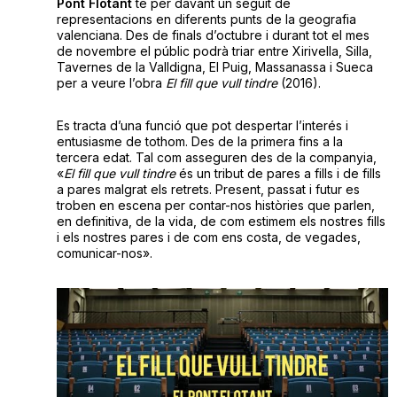
Pont Flotant
té per davant un seguit de
representacions en diferents punts de la geografia
valenciana. Des de finals d’octubre i durant tot el mes
de novembre el públic podrà triar entre Xirivella, Silla,
Tavernes de la Valldigna, El Puig, Massanassa i Sueca
per a veure l’obra
El fill que vull tindre
(2016).
Es tracta d’una funció que pot despertar l’interés i
entusiasme de tothom. Des de la primera fins a la
tercera edat. Tal com asseguren des de la companyia,
«
El fill que vull tindre
és un tribut de pares a fills i de fills
a pares malgrat els retrets. Present, passat i futur es
troben en escena per contar-nos històries que parlen,
en definitiva, de la vida, de com estimem els nostres fills
i els nostres pares i de com ens costa, de vegades,
comunicar-nos».