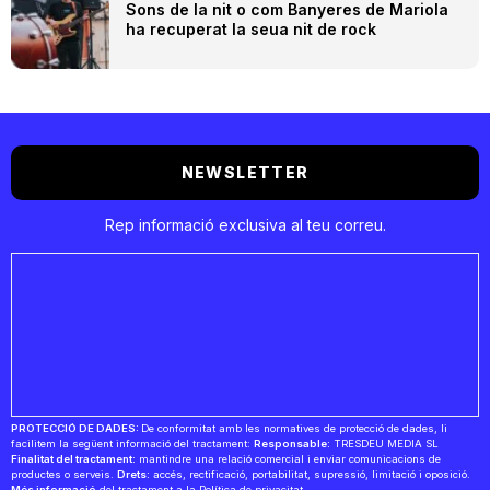
Sons de la nit o com Banyeres de Mariola
ha recuperat la seua nit de rock
NEWSLETTER
Rep informació exclusiva al teu correu.
PROTECCIÓ DE DADES:
De conformitat amb les normatives de protecció de dades, li
facilitem la següent informació del tractament:
Responsable:
TRESDEU MEDIA SL
Finalitat del tractament:
mantindre una relació comercial i enviar comunicacions de
productes o serveis.
Drets:
accés, rectificació, portabilitat, supressió, limitació i oposició.
Més informació
del tractament a la
Política de privacitat
.