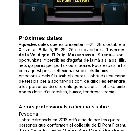
Pròximes dates
Aquestes dates que es presenten —21 i 28 d’octubre a
Xirivella
i
Silla
. 5, 19, 25 i 26 de novembre a
Tavernes
de la Valldigna, El Puig, Massanassa i Sueca
— són
oportunitats imperdibles d’agafar de la mà als iaios, fills,
néts i/o pares per portar-los al teatre. Pocs espais hi ha
com aquest per a reflexionar sobre els lligams
emocionals dels fills amb els pares. L’obra és una mena
de teràpia per a adonar-nos com de difícil és entendre
a les persones de diferents generacions. Tot això amb
bones dosis d’autocrítica, humor, tendresa i ironia.
Actors professionals i aficionats sobre
l’escenari
L’obra estrenada en 2016 està dirigida per les quatre
persones que conformen el col·lectiu de El Pont Flotant,
Joan Collado, Jesús Muñoz, Álex Cantó i Pau Pons
.