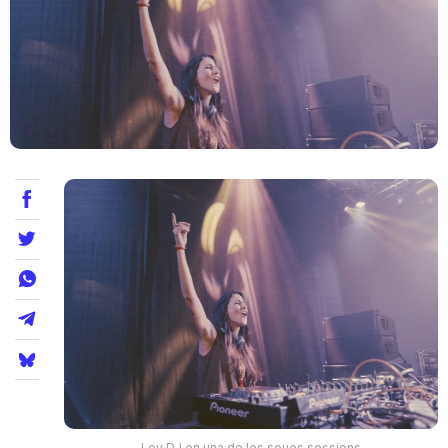
Teatre
Internet
Opinió
Llibres
La Llista
Llocs
Ley DJ en una de les seues sessions