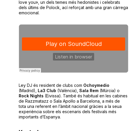
love you», un dels temes més hedonistes i celebrats
dels últims de Polock, ací reforçat amb una gran càrrega
emocional.
Ley
DJ
és resident de clubs com
Ochoymedio
(Madrid),
La3 Club
(València),
Sala Rem
(Múrcia) o
Rock Nights
(Eivissa). També és habitual en les cabines
de Razzmatazz o Sala Apol·lo a Barcelona, a més de
tota una referent en l’àmbit nacional gràcies a la seua
experiència sobre els escenaris dels festivals més
importants d’Espanya.