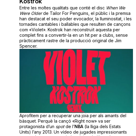
Kostrok
Entre les moltes qualitats que conté el disc
When We
Were Older
de Tailor For Penguins, el públic i la premsa
han destacat el seu poder evocador, la lluminositat, i les
tornades cantables i ballables que resulten de cançons
com «Violet». Kostrok han reconstruït aquesta per
complet fins a convertir-la en un hit per a clubs, sense
pràcticament rastre de la producció original de Jim
Spencer.
Aprofitem per a recuperar una joia per als amants del
bàsquet. Perquè la cançó «Right now» va ser
protagonista d’un
spot
de l’
NBA
(la lliga dels Estats
Units) l’any 2013. Un vídeo de jugades impressionants