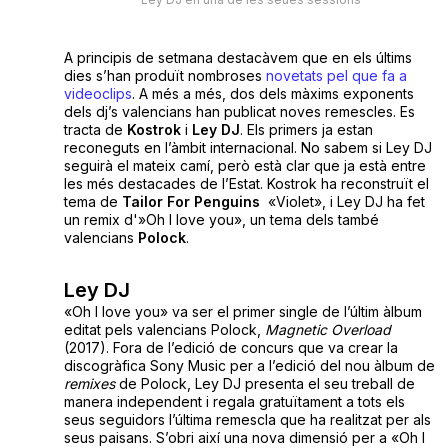
A principis de setmana destacàvem que en els últims
dies s’han produït nombroses
novetats pel que fa a
videoclips
. A més a més, dos dels màxims exponents
dels dj’s valencians han publicat noves remescles. Es
tracta de
Kostrok
i
Ley DJ
. Els primers ja estan
reconeguts en l’àmbit internacional. No sabem si Ley DJ
seguirà el mateix camí, però està clar que ja està entre
les més destacades de l’Estat. Kostrok ha reconstruït el
tema de
Tailor For Penguins
«Violet», i Ley DJ ha fet
un remix d'»Oh I love you», un tema dels també
valencians
Polock
.
Ley DJ
«Oh I love you» va ser el primer single de l’últim àlbum
editat pels valencians Polock,
Magnetic Overload
(2017). Fora de l’edició de concurs que va crear la
discogràfica Sony Music per a l’edició del nou àlbum de
remixes
de Polock, Ley DJ presenta el seu treball de
manera independent i regala gratuïtament a tots els
seus seguidors l’última remescla que ha realitzat per als
seus paisans. S’obri així una nova dimensió per a «Oh I