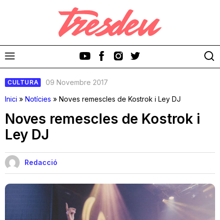
09 Novembre 2017
CULTURA
Inici
»
Notícies
»
Noves remescles de Kostrok i Ley DJ
Noves remescles de Kostrok i
Ley DJ
Discos
Videoclips
Redacció
Cinema i Televisió
Festivals