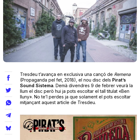
Teatre
Internet
Opinió
Tresdeu t’avança en exclusiva una cançó de
Remena
Llibres
(Propaganda pel fet, 2018), el nou disc dels
Pirat’s
Sound Sistema
. Demà divendres 9 de febrer veurà la
llum el disc però hui ja pots escoltar el tall titulat «Ben
La Llista
lluny». No te’l perdes ja que solament el pots escoltar
mitjançant aquest article de Tresdeu.
Llocs