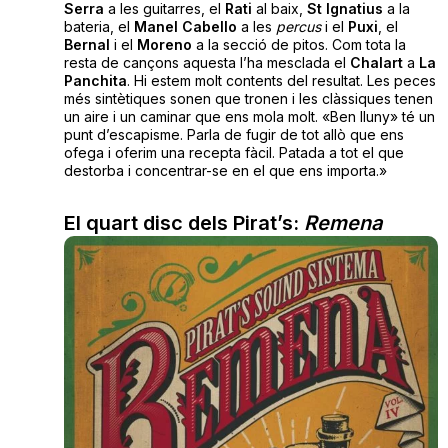
Serra
a les guitarres, el
Rati
al baix,
St Ignatius
a la
bateria, el
Manel
Cabello
a les
percus
i el
Puxi
, el
Bernal
i el
Moreno
a la secció de pitos. Com tota la
resta de cançons aquesta l’ha mesclada el
Chalart
a
La
Panchita
. Hi estem molt contents del resultat. Les peces
més sintètiques sonen que tronen i les clàssiques tenen
un aire i un caminar que ens mola molt. «Ben lluny» té un
punt d’escapisme. Parla de fugir de tot allò que ens
ofega i oferim una recepta fàcil. Patada a tot el que
destorba i concentrar-se en el que ens importa.»
El quart disc dels Pirat’s:
Remena