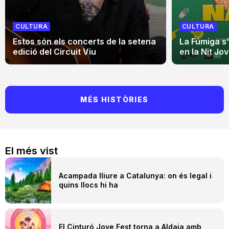
CULTURA
CULTURA
Estos són els concerts de la setena
La Fúmiga s
edició del Circuit Viu
en la Nit Jo
MÉS HISTÒRIES
El més vist
Acampada lliure a Catalunya: on és legal i
quins llocs hi ha
El Cinturó Jove Fest torna a Aldaia amb