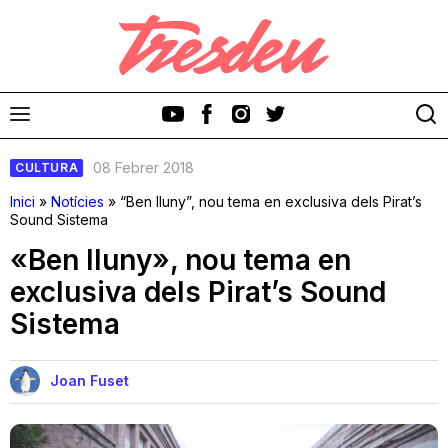
08 Febrer 2018
CULTURA
Inici
»
Notícies
»
“Ben lluny”, nou tema en exclusiva dels Pirat’s
Sound Sistema
«Ben lluny», nou tema en
Discos
exclusiva dels Pirat’s Sound
Sistema
Videoclips
Cinema i Televisió
Joan Fuset
Festivals