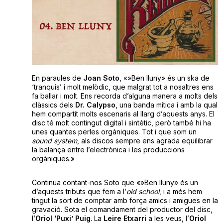
En paraules de
Joan
Soto
, «»Ben lluny» és un ska de
‘tranquis’ i molt melòdic, que malgrat tot a nosaltres ens
fa ballar i molt. Ens recorda d’alguna manera a molts dels
clàssics dels
Dr. Calypso
, una banda mítica i amb la qual
hem compartit molts escenaris al llarg d’aquests anys. El
disc té molt contingut digital i sintètic, però també hi ha
unes quantes perles orgàniques. Tot i que som un
sound
system
, als discos sempre ens agrada equilibrar
la balança entre l’electrònica i les produccions
orgàniques.»
Continua contant-nos Soto que «»Ben lluny» és un
d’aquests tributs que fem a l’
old school
, i a més hem
tingut la sort de comptar amb força amics i amigues en la
gravació. Sota el comandament del productor del disc,
l’
Oriol ‘Puxi’ Puig
. La
Leire
Etxarri
a les veus, l’
Oriol