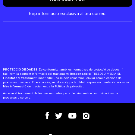
Rep informació exclusiva al teu correu.
PROTECCIÓ DE DADES:
De conformitat amb les normatives de protecció de dades, li
facilitem la següent informació del tractament:
Responsable:
TRESDEU MEDIA SL
Finalitat del tractament:
mantindre una relació comercial i enviar comunicacions de
productes o serveis.
Drets:
accés, rectificació, portabilitat, supressió, limitació i oposició.
Més informació
del tractament a la
Política de privacitat
.
Accepte el tractament de les meues dades per a l'enviament de comunicacions de
productes o serveis.