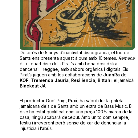
Després de 5 anys d’inactivitat discogràfica, el trio de
Sants ens presenta aquest àlbum amb 10 temes.
Remena
és el quart disc dels Pirat’s amb bona dosi d’ska,
dancehall i reggae, amb sabors orgànics i digitals. Els
Pirat’s juguen amb les col·laboracions de
JuanRa
de
KOP
,
Tremenda
Jauría
,
Resiliència
,
Bittah
i el jamaicà
Blackout
JA
.
El productor Oriol Puig,
Puxi
, ha sabut dur la paleta
jamaicana dels de Sants amb un extra de Bass Music. El
disc ha estat qualificat com una peça 100% marca de la
casa, ningú acabarà decebut. Amb un to com sempre,
festiu i irreverent però sense deixar de denunciar la
injustícia i l’abús.