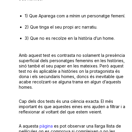
1) Que Aparega com a mínim un personatge femení.
2) Que tinga el seu propi arc narratiu.
3) Que no es recolze en la història d’un home.
Amb aquest test es contrasta no solament la presència
superficial dels personatges femenins en les històries,
sinó també el seu paper en les mateixes. Però aquest
test no és aplicable a històries on la protagonista és
dona i els secundaris homes, doncs és inevitable que
acabe recolzant-se alguna trama en algun d’aquests
homes.
Cap dels dos tests és una ciència exacta. El més
important és que aquestes eines ens ajuden a filtrar i a
reflexionar al voltant del que estem veient.
A aquesta
pàgina
es pot observar una llarga llista de
pel·lícules on es comprova si compleixen o no les