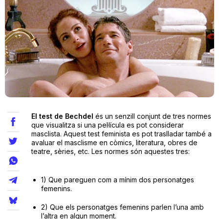
Teatre
Internet
Opinió
El test de Bechdel
és un senzill conjunt de tres normes
Llibres
que visualitza si una pel·lícula es pot considerar
masclista. Aquest test feminista es pot traslladar també a
avaluar el masclisme en còmics, literatura, obres de
La Llista
teatre, sèries, etc. Les normes són aquestes tres:
Llocs
1) Que pareguen com a mínim dos personatges
femenins.
2) Que els personatges femenins parlen l’una amb
l’altra en algun moment.