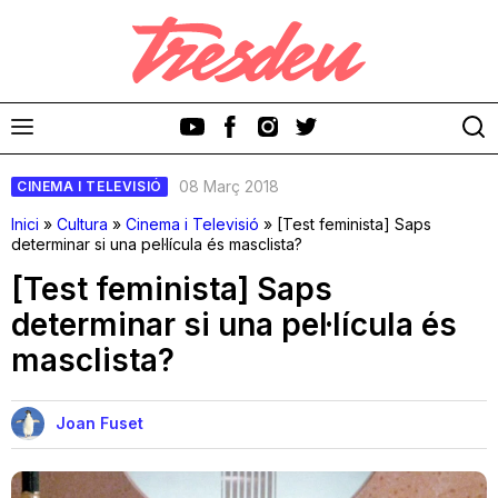
08 Març 2018
CINEMA I TELEVISIÓ
Inici
»
Cultura
»
Cinema i Televisió
»
[Test feminista] Saps
determinar si una pel·lícula és masclista?
[Test feminista] Saps
Discos
determinar si una pel·lícula és
masclista?
Videoclips
Cinema i Televisió
Joan Fuset
Festivals