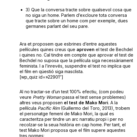
3) Que la conversa tracte sobre qualsevol cosa que
no siga un home. Parlem d’excloure tota conversa
que tracte sobre un home com per exemple, dues
germanes parlant del seu pare.
Ara et proposem que esbrines d’entre aquestes
pel·lícules quines creus que
aproven
el test de Bechdel
i quines no. Cal tindre em compte que aprovar el test de
Bechdel no suposa que la pel·lícula siga necessàriament
feminista. I a l’inrevés, suspendre el test no implica que
el film en qüestió siga masclista.
[wp_quiz id=»22901″]
Al no tractar-se d’un test 100% efectiu, (com podeu
veure
Pretty Woman
passa el test sense problemes)
altres veus proposen
el test de Mako Mori
. A la
pel·lícula
Pacific Rim
(Guillermo del Toro, 2013), trobem
el personatge femení de Mako Mori, la qual es
caracteritza per tindre un arc narratiu propi i per no
recolzar-se la seua història en cap home. Per tant, el
test Mako Mori proposa que el film supere aquestes
tres normes: