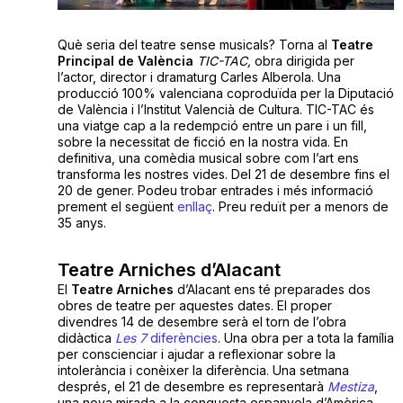
Què seria del teatre sense musicals? Torna al
Teatre
Principal de València
TIC-TAC,
obra dirigida per
l’actor, director i dramaturg Carles Alberola. Una
producció 100% valenciana coproduïda per la Diputació
de València i l’Institut Valencià de Cultura. TIC-TAC és
una viatge cap a la redempció entre un pare i un fill,
sobre la necessitat de ficció en la nostra vida. En
definitiva, una comèdia musical sobre com l’art ens
transforma les nostres vides. Del 21 de desembre fins el
20 de gener. Podeu trobar entrades i més informació
prement el següent
enllaç
. Preu reduït per a menors de
35 anys.
Teatre Arniches d’Alacant
El
Teatre Arniches
d’Alacant ens té preparades dos
obres de teatre per aquestes dates. El proper
divendres 14 de desembre serà el torn de l’obra
didàctica
Les 7
diferències
. Una obra per a tota la família
per conscienciar i ajudar a reflexionar sobre la
intolerància i conèixer la diferència. Una setmana
després, el 21 de desembre es representarà
Mestiza
,
una nova mirada a la conquesta espanyola d’Amèrica.