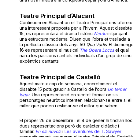
Teatre Principal d’Alacant
Continuem en Alacant on el Teatre Principal ens ofereix
una interessant proposta per a l’hivern. Aquest dissabte
15, es representarà el drama històric
Nerón
mitjançant
una estructura moderna. Diuen que l’obra et trasllada a
la pel·lícula clàssica dels anys 50
Quo Vadis
. El diumenge
16 es representarà el musical
The Opera Locos
el qual
narra les passions i anhels individuals d’un grup de cinc
excèntrics cantants.
Teatre Principal de Castelló
Aquest mateix cap de setmana, concretament el
dissabte 15 pots gaudir a Castelló de l’obra
Un tercer
lugar
.
Una representació en xicotet format on sis
personatges neuròtics intenten relacionar-se entre si el
millor que poden i estimar-se el millor que saben.
El proper 26 de desembre i el 4 de gener hi tindran lloc
dues representacions però de caràcter didàctic i
familiar.
En els núvols
i
Les aventures de T. Sawyer
respectivament, ocuparan el teatre Principal de Castelló