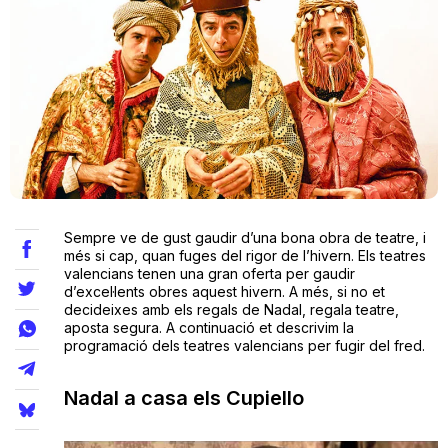
Teatre
Internet
Opinió
Sempre ve de gust gaudir d’una bona obra de teatre, i
Llibres
més si cap, quan fuges del rigor de l’hivern. Els teatres
valencians tenen una gran oferta per gaudir
d’excel·lents obres aquest hivern. A més, si no et
La Llista
decideixes amb els regals de Nadal, regala teatre,
aposta segura. A continuació et descrivim la
Llocs
programació dels teatres valencians per fugir del fred.
Nadal a casa els Cupiello