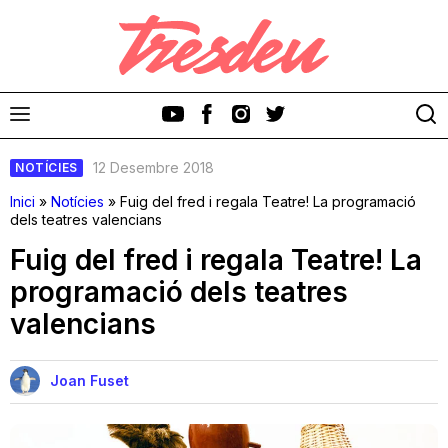
12 Desembre 2018
NOTÍCIES
Inici
»
Notícies
»
Fuig del fred i regala Teatre! La programació
dels teatres valencians
Fuig del fred i regala Teatre! La
Discos
programació dels teatres
valencians
Videoclips
Cinema i Televisió
Joan Fuset
Festivals