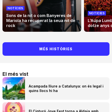
NOTÍCIES
NOTÍCIES
Sons de la nit o com Banyeres de
Mariola ha recuperat la seua nit de
L’Aúpa Lumbr
rock
dotze anys 
MÉS HISTÒRIES
El més vist
Acampada lliure a Catalunya: on és legal i
quins llocs hi ha
El Cinturó Jove Fest torna a Aldaia amb