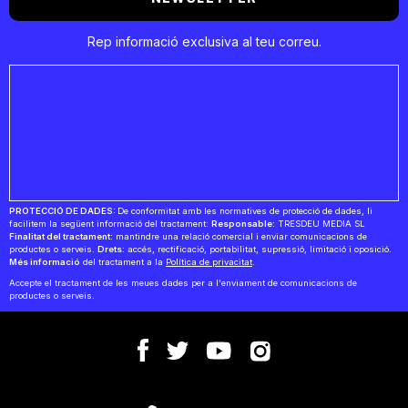
Rep informació exclusiva al teu correu.
PROTECCIÓ DE DADES:
De conformitat amb les normatives de protecció de dades, li
facilitem la següent informació del tractament:
Responsable:
TRESDEU MEDIA SL
Finalitat del tractament:
mantindre una relació comercial i enviar comunicacions de
productes o serveis.
Drets:
accés, rectificació, portabilitat, supressió, limitació i oposició.
Més informació
del tractament a la
Política de privacitat
.
Accepte el tractament de les meues dades per a l'enviament de comunicacions de
productes o serveis.