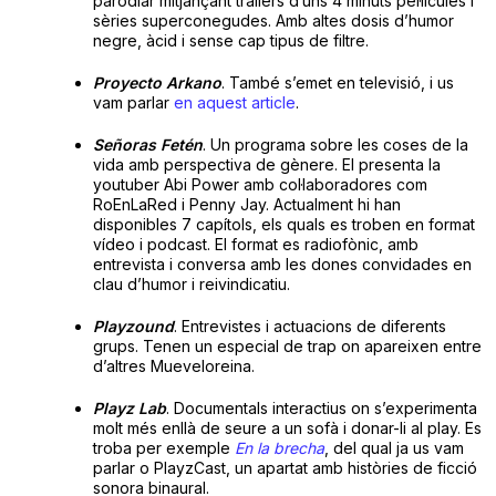
parodiar mitjançant tràilers d’uns 4 minuts pel·lícules i
sèries superconegudes. Amb altes dosis d’humor
negre, àcid i sense cap tipus de filtre.
Proyecto Arkano
. També s’emet en televisió, i us
vam parlar
en aquest article
.
Señoras Fetén
. Un programa sobre les coses de la
vida amb perspectiva de gènere. El presenta la
youtuber Abi Power amb col·laboradores com
RoEnLaRed i Penny Jay. Actualment hi han
disponibles 7 capítols, els quals es troben en format
vídeo i podcast. El format es radiofònic, amb
entrevista i conversa amb les dones convidades en
clau d’humor i reivindicatiu.
Playzound
. Entrevistes i actuacions de diferents
grups. Tenen un especial de trap on apareixen entre
d’altres Mueveloreina.
Playz Lab
. Documentals interactius on s’experimenta
molt més enllà de seure a un sofà i donar-li al play. Es
troba per exemple
En la brecha
, del qual ja us vam
parlar o PlayzCast, un apartat amb històries de ficció
sonora binaural.