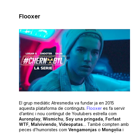
Flooxer
El grup mediàtic Atresmedia va fundar ja en 2015
aquesta plataforma de continguts.
Flooxer
es fa servir
d’antinc i nou contingut de Youtubers estrella com
Auronplay
,
Wismichu
,
Soy una pringada
,
Forfast
WTF
,
Malviviendo
,
Videopatas
… També compten amb
peces d’humoristes com
Vengamonjas
o
Mongolia
i