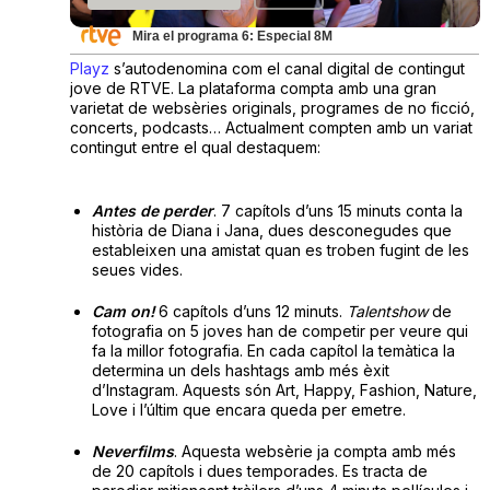
Mira el programa 6: Especial 8M
Playz
s’autodenomina com el canal digital de contingut
jove de RTVE. La plataforma compta amb una gran
varietat de websèries originals, programes de no ficció,
concerts, podcasts… Actualment compten amb un variat
contingut entre el qual destaquem:
Antes de
perder
. 7 capítols d’uns 15 minuts conta la
història de Diana i Jana, dues desconegudes que
estableixen una amistat quan es troben fugint de les
seues vides.
Cam on
!
6 capítols d’uns 12 minuts.
Talentshow
de
fotografia on 5 joves han de competir per veure qui
fa la millor fotografia. En cada capítol la temàtica la
determina un dels hashtags amb més èxit
d’Instagram. Aquests són Art, Happy, Fashion, Nature,
Love i l’últim que encara queda per emetre.
Neverfilms
. Aquesta websèrie ja compta amb més
de 20 capítols i dues temporades. Es tracta de