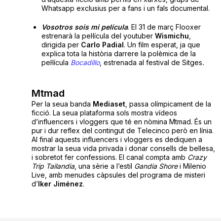
Whatsapp exclusius per a fans i un fals documental.
Vosotros sois mi película
. El 31 de març Flooxer
estrenarà la pel·lícula del youtuber
Wismichu
,
dirigida per
Carlo Padial
. Un film esperat, ja que
explica tota la història darrere la polèmica de la
pel·lícula
Bocadillo
, estrenada al festival de Sitges
.
Mtmad
Per la seua banda
Mediaset
, passa olímpicament de la
ficció. La seua plataforma sols mostra vídeos
d’influencers i vloggers que té en nòmina Mtmad. És un
pur i dur reflex del contingut de Telecinco però en línia.
Al final aquests influencers i vloggers es dediquen a
mostrar la seua vida privada i donar consells de bellesa,
i sobretot fer confessions. El canal compta amb
Crazy
Trip Tailandia
, una sèrie a l’estil
Gandia
Shore
i Milenio
Live, amb menudes càpsules del programa de misteri
d’
Iker Jiménez
.