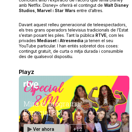
amb Netflix. Disney+ oferirà el contingut de
Walt
Disney
Studios
,
Marvel
i
Star Wars
entre d’altres.
Davant aquest relleu generacional de teleespectadors,
els tres grans operadors televisius tradicionals de l’Estat
s’estan posant les piles. Tant la pública
RTVE
, com les
privades
Mediaset
i
Atresmedia
ja tenen el seu
YouTube particular. I han entés sobretot dos coses:
contingut gratuït, de curta o mitja durada i consumible
des de qualsevol dispositiu.
Playz