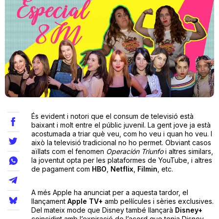
Teatre
Internet
Opinió
És evident i notori que el consum de televisió està
Llibres
baixant i molt entre el públic juvenil. La gent jove ja està
acostumada a triar què veu, com ho veu i quan ho veu. I
això la televisió tradicional no ho permet. Obviant casos
La Llista
aïllats com el fenomen
Operación Triunfo
i altres similars,
la joventut opta per les plataformes de YouTube, i altres
Llocs
de pagament com
HBO
,
Netflix
,
Filmin
, etc.
A més Apple ha anunciat per a aquesta tardor, el
llançament
Apple TV+
amb pel·lícules i sèries exclusives.
Del mateix mode que Disney també llançarà
Disney+
coincidint amb l’expiració de l’acord que tenia Disney