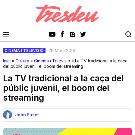
26 Març 2019
CINEMA I TELEVISIÓ
Inici
»
Cultura
»
Cinema i Televisió
»
La TV tradicional a la caça
del públic juvenil, el boom del streaming
La TV tradicional a la caça del
Discos
públic juvenil, el boom del
streaming
Videoclips
Cinema i Televisió
Joan Fuset
Festivals