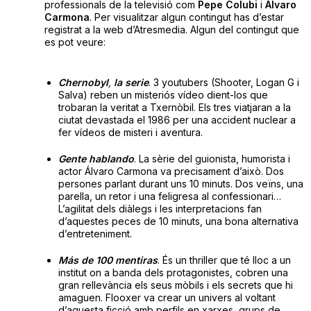
professionals de la televisió com
Pepe
Colubi
i
Álvaro
Carmona
. Per visualitzar algun contingut has d’estar
registrat a la web d’Atresmedia. Algun del contingut que
es pot veure:
Chernobyl
,
la serie
. 3 youtubers (Shooter, Logan G i
Salva) reben un misteriós vídeo dient-los que
trobaran la veritat a Txernòbil. Els tres viatjaran a la
ciutat devastada el 1986 per una accident nuclear a
fer vídeos de misteri i aventura.
Gente
hablando
. La sèrie del guionista, humorista i
actor Álvaro Carmona va precisament d’això. Dos
persones parlant durant uns 10 minuts. Dos veïns, una
parella, un retor i una feligresa al confessionari…
L’agilitat dels diàlegs i les interpretacions fan
d’aquestes peces de 10 minuts, una bona alternativa
d’entreteniment.
Más de 100 mentiras
. És un thriller que té lloc a un
institut on a banda dels protagonistes, cobren una
gran rellevància els seus mòbils i els secrets que hi
amaguen. Flooxer va crear un univers al voltant
d’aquesta ficció amb perfils en xarxes, grups de