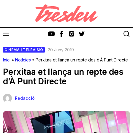
20 Juny 2019
CINEMA I TELEVISIÓ
Inici
»
Notícies
»
Perxitaa et llança un repte des d’À Punt Directe
Perxitaa et llança un repte des
d’À Punt Directe
Discos
Videoclips
Redacció
Cinema i Televisió
Festivals