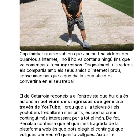
Cap familiar ni amic sabien que Jaume feia vídeos per
pujar-los a Internet, i no li ho va contar a ningú fins que
va començar a tenir
ingressos
. Originalment, els vídeos
els compartia amb els seus amics d’Internet i prou,
sense imaginar que algun dia la seua afició es
convertiria en el seu treball.
El de Catarroja reconeixia a l’entrevista que hui dia és
autònom i
pot viure dels ingressos que genera a
través de YouTube
, i creu que si la televisió i els
youtubers treballaren més units, es podria crear
contingut més interessant per a tot el món. De fet,
Perxitaa confessa que el que més li agrada de la
plataforma web és que pots elegir el contingut que
vullgues per veure’l quan tu vullgues. Això si, el