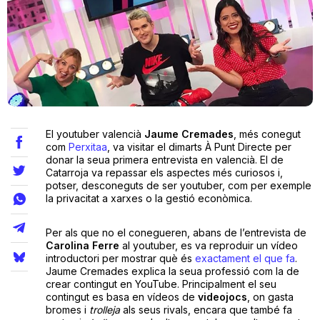
Teatre
Internet
El youtuber valencià
Jaume Cremades
, més conegut
Opinió
com
Perxitaa
, va visitar el dimarts À Punt Directe per
donar la seua primera entrevista en valencià. El de
Catarroja va repassar els aspectes més curiosos i,
Llibres
potser, desconeguts de ser youtuber, com per exemple
la privacitat a xarxes o la gestió econòmica.
La Llista
Per als que no el conegueren, abans de l’entrevista de
Llocs
Carolina Ferre
al youtuber, es va reproduir un vídeo
introductori per mostrar què és
exactament el que fa
.
Jaume Cremades explica la seua professió com la de
crear contingut en YouTube. Principalment el seu
contingut es basa en vídeos de
videojocs
, on gasta
bromes i
trolleja
als seus rivals, encara que també fa