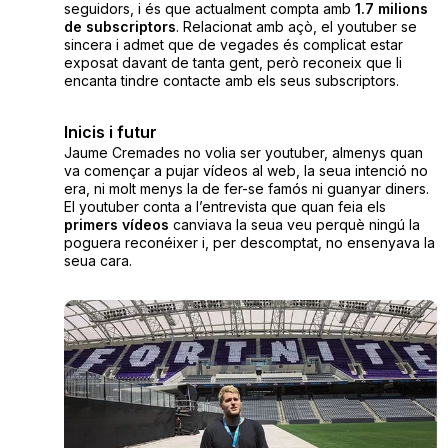
seguidors, i és que actualment compta amb
1.7 milions
de subscriptors
. Relacionat amb açò, el youtuber se
sincera i admet que de vegades és complicat estar
exposat davant de tanta gent, però reconeix que li
encanta tindre contacte amb els seus subscriptors.
Inicis i futur
Jaume Cremades no volia ser youtuber, almenys quan
va començar a pujar vídeos al web, la seua intenció no
era, ni molt menys la de fer-se famós ni guanyar diners.
El youtuber conta a l’entrevista que quan feia els
primers vídeos
canviava la seua veu perquè ningú la
poguera reconéixer i, per descomptat, no ensenyava la
seua cara.