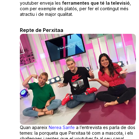
youtuber enveja les
ferramentes que té la televisió
,
com per exemple els platós, per fer el contingut més
atractiu i de major qualitat.
Repte de Perxitaa
Quan apareix
Nerea Sanfe
a l’entrevista es parla de dos
temes: la porqueta que Perxitaa té com a mascota, i els
challenges i reptes que el youtuber fa al seu canal.