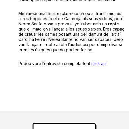
Menjar-se una llima, esclafar-se un ou al front, i moltes
altres bogeries fa el de Catarroja als seus vídeos, però
Nerea Sanfe posa a prova al youtuber amb un
repte
que ell mateix va llançar a les seues xarxes. Eres capaç
de creuar les cames posant una per damunt de l’altra?
Carolina Ferre i Nerea Sanfe no van ser capaces, però
van llançar el repte a tota l’audiència per comprovar si
eren les úniques que no podien fer-ho.
Podeu vore l’entrevista completa fent
click ací
.