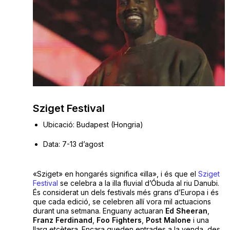
Sziget Festival
Ubicació: Budapest (Hongria)
Data: 7-13 d’agost
«Sziget» en hongarés significa «illa», i és que el
Sziget
Festival
se celebra a la illa fluvial d’Óbuda al riu Danubi.
És considerat un dels festivals més grans d’Europa i és
que cada edició, se celebren allí vora mil actuacions
durant una setmana. Enguany actuaran
Ed
Sheeran
,
Franz
Ferdinand
,
Foo
Fighters
,
Post
Malone
i una
llarg etcètera. Encara queden entrades a la venda, des