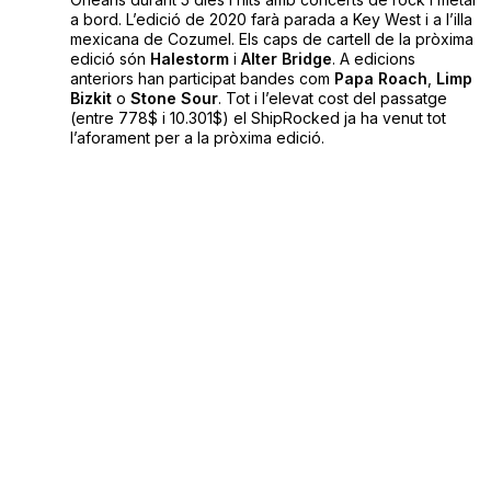
a bord. L’edició de 2020 farà parada a Key West i a l’illa
mexicana de Cozumel. Els caps de cartell de la pròxima
edició són
Halestorm
i
Alter Bridge
. A edicions
anteriors han participat bandes com
Papa Roach
,
Limp
Bizkit
o
Stone Sour
. Tot i l’elevat cost del passatge
(entre 778$ i 10.301$) el ShipRocked ja ha venut tot
l’aforament per a la pròxima edició.