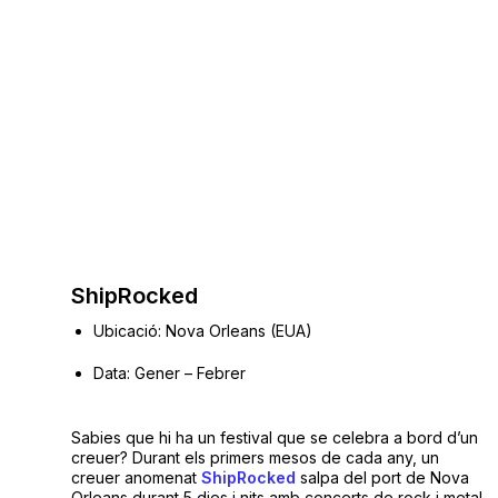
ShipRocked
Ubicació: Nova Orleans (EUA)
Data: Gener – Febrer
Sabies que hi ha un festival que se celebra a bord d’un
creuer? Durant els primers mesos de cada any, un
creuer anomenat
ShipRocked
salpa del port de Nova
Orleans durant 5 dies i nits amb concerts de rock i metal