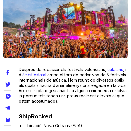
Teatre
Internet
Opinió
Després de repassar els festivals valencians,
catalans
, i
Llibres
d’
àmbit estatal
arriba el torn de parlar-vos de 5 festivals
internacionals de música. Hem reunit de diversos estils
als quals s’hauria d’anar almenys una vegada en la vida.
La Llista
Això sí, si planegeu anar-hi a algun comenceu a estalviar
ja perquè tots tenen uns preus realment elevats al que
Llocs
estem acostumades.
ShipRocked
Ubicació: Nova Orleans (EUA)