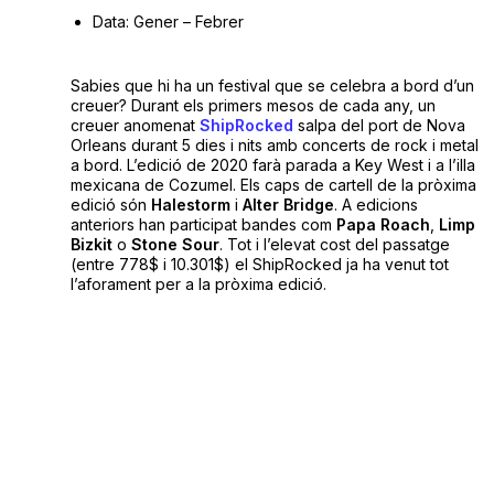
Data: Gener – Febrer
Sabies que hi ha un festival que se celebra a bord d’un
creuer? Durant els primers mesos de cada any, un
creuer anomenat
ShipRocked
salpa del port de Nova
Orleans durant 5 dies i nits amb concerts de rock i metal
a bord. L’edició de 2020 farà parada a Key West i a l’illa
mexicana de Cozumel. Els caps de cartell de la pròxima
edició són
Halestorm
i
Alter Bridge
. A edicions
anteriors han participat bandes com
Papa Roach
,
Limp
Bizkit
o
Stone Sour
. Tot i l’elevat cost del passatge
(entre 778$ i 10.301$) el ShipRocked ja ha venut tot
l’aforament per a la pròxima edició.