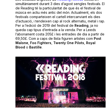
simultàniament durant 3 dies d’agost sengles festivals. El
de Reading té la particularitat de que és el festival de
música en actiu més antic del món. Actualment, els dos
festivals comparteixen el cartell intercanviant els dies
d’actuació, i tendeixen cap al rock alternatiu, metal i rap.
Per a l’edició de 2019 del festival de
Reading
, ja no
queda cap tipus d’entrada a la venda. Per a Leeds
l’abonament costa 205£ i les entrades de dia a partir de
69,50£. Com a caps de llista figuren artistes com
Post
Malone
,
Foo
Fighters
,
Twenty
One
Pilots
,
Royal
Blood
o
Bastille
.