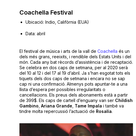
Coachella Festival
Ubicació: Indio, Califòrnia (EUA)
Data: abril
El festival de música i arts de la vall de
Coachella
és un
dels més grans, reeixits, i rendible dels Estats Units i del
món. Cada any bat rècords d’assistència i de recaptació.
Se celebra en dos caps de setmana, per al 2020 serà
del 10 al 12 i del 17 al 19 d’abril. Ja s’han esgotat tots els
tiquets dels dos caps de setmana i encara no se sap
cap ni una confirmació. Almenys pots apuntar-te a una
llista d’espera per possibles irregularitats o
cancel·lacions. Els preus dels abonaments està a partir
de 399$. Els caps de cartell d’enguany van ser
Childish
Gambino
,
Ariana
Grande
,
Tame Impala
i també va
tindre molta repercussió l’actuació de
Rosalía
.