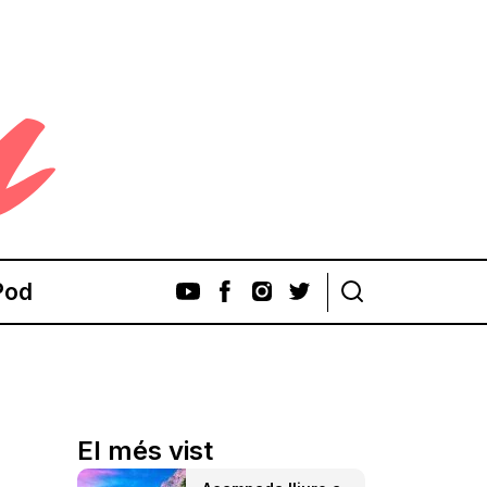
Pod
El més vist