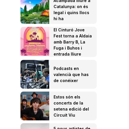
Acampada lliure a
Catalunya: on és
legal i quins llocs
hi ha
El Cinturó Jove
Fest torna a Aldaia
amb Barry B, La
Fuga i Buhos i
entrada lliure
Podcasts en
valencià que has
de conéixer
Estos són els
concerts de la
setena edició del
Circuit Viu
5 nous artistes de