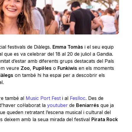
ial festivals de Diàlegs.
Emma Tomàs
i el seu equip
 que es va celebrar del 18 al 20 de juliol a Gandia.
unitat d’estar amb diferents grups destacats del País
rem veure
Zoo
,
Pupil·les
o
Funkiwis
en els moments
iàlegs
on també hi ha espai per a descobrir els
l.
re també al
Music Port Fest
i al
Feslloc
. Des de
’haver col·laborat la
youtuber
de
Beniarrés
que ja
ue queden retratant l’escena musical i cultural del
us deixem amb la seua mirada del festival
Pirata Rock