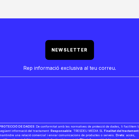
NEWSLETTER
Rep informació exclusiva al teu correu.
PROTECCIÓ DE DADES:
De conformitat amb les normatives de protecció de dades, li facilitem l
següent informació del tractament:
Responsable:
TRESDEU MEDIA SL
Finalitat del tractament
mantindre una relació comercial i enviar comunicacions de productes o serveis.
Drets:
accés,