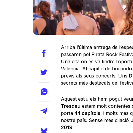
Arriba l’última entrega de l’espec
passaren pel Pirata Rock Festival
Una cita on es va tindre l’oport
Valencià. Al capítol de hui pod
previs als seus concerts. Uns
D
secrets més destacats del festiva
Aquest estiu els hem pogut veu
Tresdeu
estem molt contentes d
porta
44 capítols
, i molts més q
nostre país. Sense més dilació 
2019
.