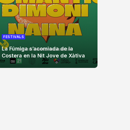
FESTIVA
FESTIVALS
Zevra 
La Fúmiga s’acomiada de la
aniver
Costera en la Nit Jove de Xàtiva
assist