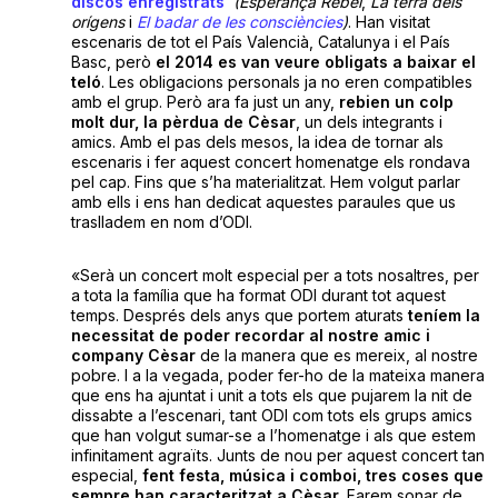
discos enregistrats
(Esperança Rebel
,
La terra dels
orígens
i
El badar de les consciències
)
. Han visitat
escenaris de tot el País Valencià, Catalunya i el País
Basc, però
el 2014 es van veure obligats a baixar el
teló
. Les obligacions personals ja no eren compatibles
amb el grup. Però ara fa just un any,
rebien un colp
molt dur, la pèrdua de Cèsar
, un dels integrants i
amics. Amb el pas dels mesos, la idea de tornar als
escenaris i fer aquest concert homenatge els rondava
pel cap. Fins que s’ha materialitzat. Hem volgut parlar
amb ells i ens han dedicat aquestes paraules que us
traslladem en nom d’ODI.
«Serà un concert molt especial per a tots nosaltres, per
a tota la família que ha format ODI durant tot aquest
temps. Després dels anys que portem aturats
teníem la
necessitat de poder recordar al nostre amic i
company Cèsar
de la manera que es mereix, al nostre
pobre. I a la vegada, poder fer-ho de la mateixa manera
que ens ha ajuntat i unit a tots els que pujarem la nit de
dissabte a l’escenari, tant ODI com tots els grups amics
que han volgut sumar-se a l’homenatge i als que estem
infinitament agraïts. Junts de nou per aquest concert tan
especial,
fent festa, música i comboi, tres coses que
sempre han caracteritzat a Cèsar
. Farem sonar de