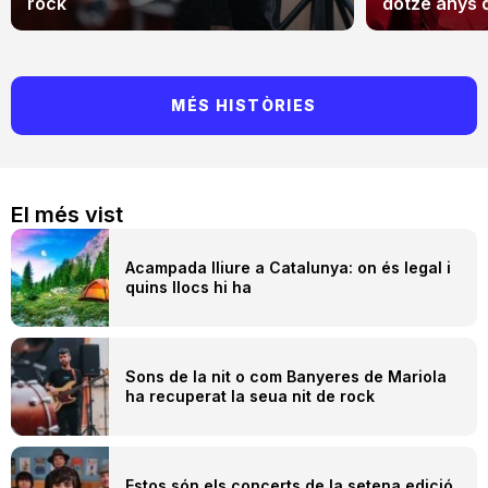
rock
dotze anys 
MÉS HISTÒRIES
El més vist
Acampada lliure a Catalunya: on és legal i
quins llocs hi ha
Sons de la nit o com Banyeres de Mariola
ha recuperat la seua nit de rock
Estos són els concerts de la setena edició