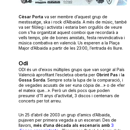
Cèsar Porta
va ser membre d’aquest grup de
mestissatge, ska i rock d’Albaida. A més de músic, també
va ser filòleg i activista i estaria ben orgullós de veure
com s’ha organitzat aquest comboi que recordarà a
vells temps, ple de bones amistats, festa reivindicativa i
música combativa en valencià. Us esperen a la Plaça
Major d’Albaida a partir de les 23:00, l’entrada és lliure.
Odi
ODI és un d’eixos múltiples grups que van sorgir al País
Valencià aprofitant l’escletxa oberta per
Obrint Pas
i l
a
Gossa Sorda
. Sempre sota la lupa de la comparació, i
de vegades acusats de ser «una còpia de…» o de «fer
el mateix que…». Però un dels pocs que poden
presumir d’11 anys d’activitat, 3 discos i centenars de
concerts per tot arreu.
Un 25 d’abril de 2003 un grup d’amics d’Albaida,
pujaven per primera vegada a un escenari. Des de
llavors,
més d’una dècada als escenaris amb
3