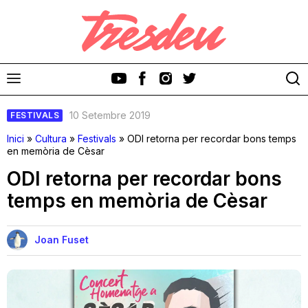
10 Setembre 2019
FESTIVALS
Inici
»
Cultura
»
Festivals
»
ODI retorna per recordar bons temps
en memòria de Cèsar
ODI retorna per recordar bons
Discos
temps en memòria de Cèsar
Videoclips
Joan Fuset
Cinema i Televisió
Festivals