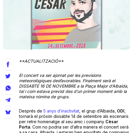
Teatre
Internet
Opinió
**ACTUALITZACIÓ**
Llibres
El concert va ser ajornat per les previsions
meteorològiques desfavorables. Finalment serà el
DISSABTE 16 DE NOVEMBRE a la Plaça Major d’Albaida,
La Llista
tal i com estava previst des d’un primer moment amb la
mateixa nòmina de grups.
Llocs
Després de
5 anys d’inactivitat
, el grup d’Albaida,
ODI
,
tornarà el pròxim dissabte 14 de setembre als escenaris
per retre homenatge al seu amic i company
Cèsar
Porta
. Com no podria ser d’altra manera el concert serà
a sa casa, Albaida, i estaran ben envoltats de companys