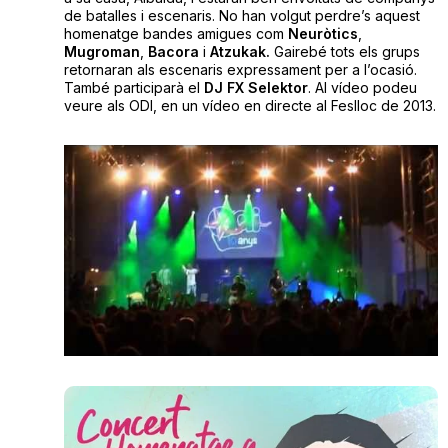
de batalles i escenaris. No han volgut perdre’s aquest
homenatge bandes amigues com
Neuròtics
,
Mugroman
,
Bacora
i
Atzukak.
Gairebé tots els grups
retornaran als escenaris expressament per a l’ocasió.
També participarà el
DJ FX Selektor
. Al vídeo podeu
veure als ODI, en un vídeo en directe al Feslloc de 2013.