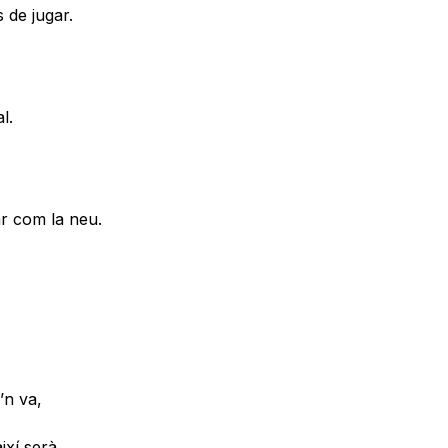
 de jugar.
l.
ar com la neu.
’n va,
ixí serà.