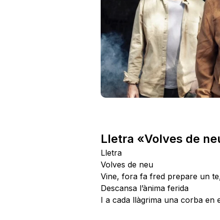
Lletra «Volves de ne
Lletra
Volves de neu
Vine, fora fa fred prepare un te
Descansa l’ànima ferida
I a cada llàgrima una corba en e