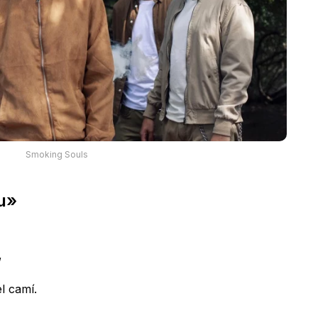
Smoking Souls
u»
,
l camí.