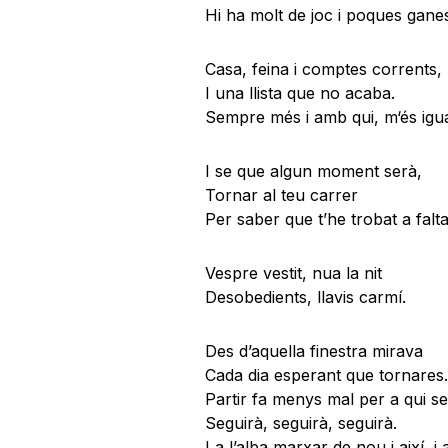
Hi ha molt de joc i poques ganes
Casa, feina i comptes corrents,
I una llista que no acaba.
Sempre més i amb qui, m‘és igua
I se que algun moment serà,
Tornar al teu carrer
Per saber que t’he trobat a falt
Vespre vestit, nua la nit
Desobedients, llavis carmí.
Des d’aquella finestra mirava
Cada dia esperant que tornares.
Partir fa menys mal per a qui se
Seguirà, seguirà, seguirà.
I a l’alba marxar de nou i així, i a