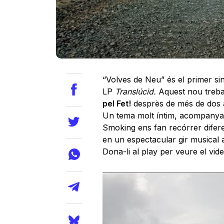
“Volves de Neu” és el primer s
LP
Translúcid.
Aquest nou treba
pel Fet!
desprès de més de dos an
Un tema molt íntim, acompanyat 
Smoking ens fan recórrer difer
en un espectacular gir musical 
Dona-li al play per veure el vide