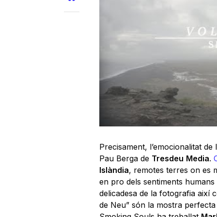
Precisament, l’emocionalitat de l
Pau Berga de
Tresdeu
Media
.
Islàndia
, remotes terres on es m
en pro dels sentiments humans i 
delicadesa de la fotografia així 
de Neu” són la mostra perfecta 
Smoking Souls ha treballat
Mar