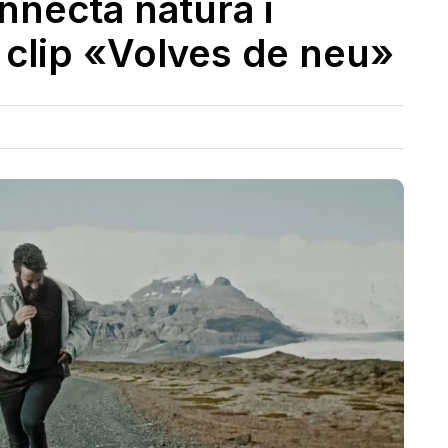
necta natura i
 clip «Volves de neu»