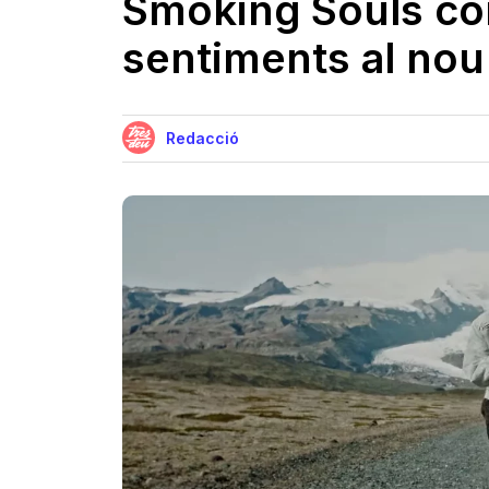
Smoking Souls con
sentiments al nou
Redacció