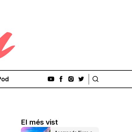
Pod
El més vist