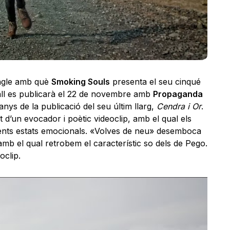
ingle amb què
Smoking Souls
presenta el seu cinqué
ll es publicarà el 22 de novembre amb
Propaganda
ys de la publicació del seu últim llarg,
Cendra i Or
.
d’un evocador i poètic videoclip, amb el qual els
ents estats emocionals. «Volves de neu» desemboca
amb el qual retrobem el característic so dels de Pego.
oclip.