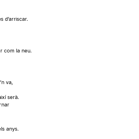
 d’arriscar.
ar com la neu.
’n va,
ixí serà.
rnar
ls anys.