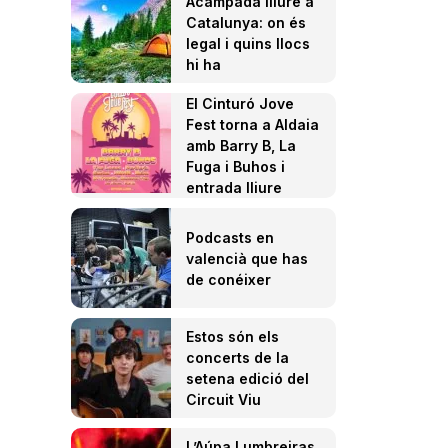
Acampada lliure a
Catalunya: on és
legal i quins llocs
hi ha
El Cinturó Jove
Fest torna a Aldaia
amb Barry B, La
Fuga i Buhos i
entrada lliure
Podcasts en
valencià que has
de conéixer
Estos són els
concerts de la
setena edició del
Circuit Viu
L’Aúpa Lumbreiras