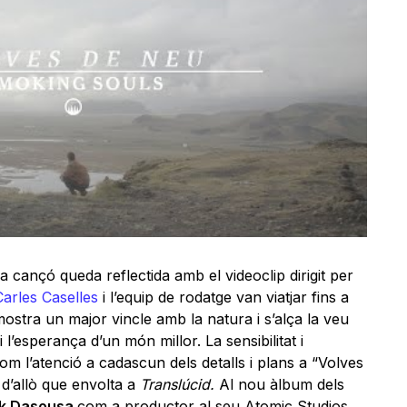
a cançó queda reflectida amb el videoclip dirigit per
Carles Caselles
i l’equip de rodatge van viatjar fins a
ostra un major vincle amb la natura i s’alça la veu
l’esperança d’un món millor. La sensibilitat i
com l’atenció a cadascun dels detalls i plans a “Volves
d’allò que envolta a
Translúcid.
Al nou àlbum dels
k Dasousa
com a productor al seu Atomic Studios