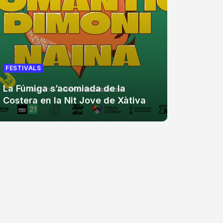
FESTIVA
FESTIVALS
Zevra 
La Fúmiga s’acomiada de la
aniver
Costera en la Nit Jove de Xàtiva
assist