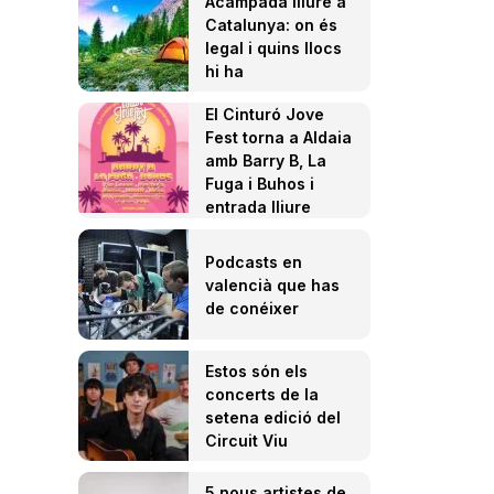
Acampada lliure a
Catalunya: on és
legal i quins llocs
hi ha
El Cinturó Jove
Fest torna a Aldaia
amb Barry B, La
Fuga i Buhos i
entrada lliure
Podcasts en
valencià que has
de conéixer
Estos són els
concerts de la
setena edició del
Circuit Viu
5 nous artistes de