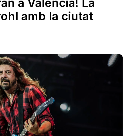
an a València! La
ohl amb la ciutat