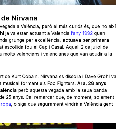
i de Nirvana
vegada a València, però el més curiós és, que no així
hl
ja va estar actuant a València
l’any 1992
quan
anda grunge per excel·lència,
actuava per primera
tat escollida fou el Cap i Casal. Aquell 2 de juliol de
 a molts valencians i valencianes que van acudir a la
t de Kurt Cobain, Nirvana es dissolia i Dave Grohl va
ra musical formant els Foo Fighters.
Ara, 28 anys
València
però aquesta vegada amb la seua banda
l de 25 anys. Cal remarcar que, de moment, solament
uropa
, o siga que segurament vindrà a València gent