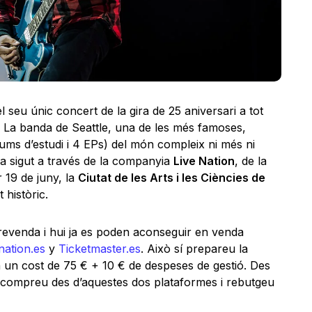
 seu únic concert de la gira de 25 aniversari a tot
a. La banda de Seattle, una de les més famoses,
bums d’estudi i 4 EPs) del món compleix ni més ni
Ha sigut a través de la companyia
Live Nation
, de la
 19 de juny, la
Ciutat de les Arts i les Ciències de
 històric.
prevenda i hui ja es poden aconseguir en venda
nation.es
y
Ticketmaster.es
. Això sí prepareu la
 un cost de 75 € + 10 € de despeses de gestió. Des
compreu des d’aquestes dos plataformes i rebutgeu