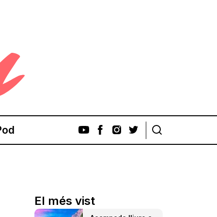
Pod
El més vist