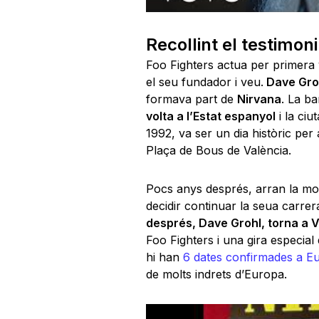
Recollint el testimon
Foo Fighters actua per primera 
el seu fundador i veu.
Dave Gro
formava part de
Nirvana
. La b
volta a l’Estat espanyol
i la ciu
1992, va ser un dia històric per
Plaça de Bous de València.
Pocs anys després, arran la mor
decidir continuar la seua carre
després, Dave Grohl, torna a 
Foo Fighters i una gira especia
hi han
6 dates confirmades a E
de molts indrets d’Europa.