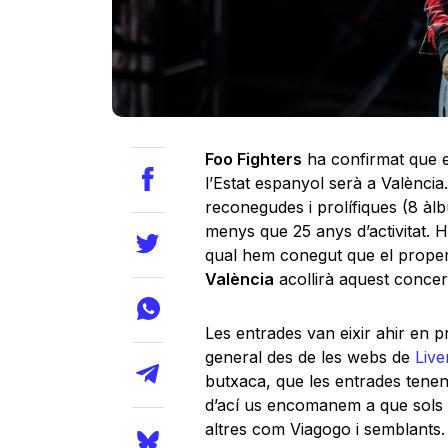
Foo Fighters
ha confirmat que el
l’Estat espanyol serà a Valènci
reconegudes i prolífiques (8 àl
menys que 25 anys d’activitat. 
qual hem conegut que el proper
València
acollirà aquest concert
Les entrades van eixir ahir en 
general des de les webs de
Live
butxaca, que les entrades tenen
d’ací us encomanem a que sols 
altres com Viagogo i semblants.