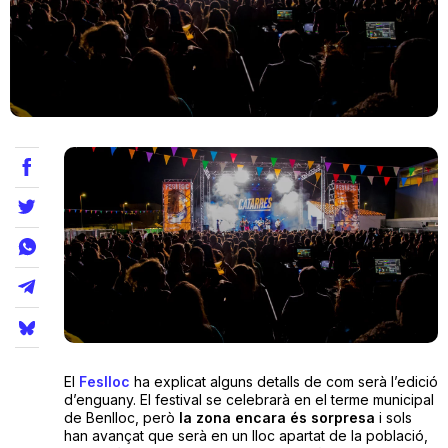
Teatre
Internet
Opinió
Llibres
La Llista
Llocs
El
Feslloc
ha explicat alguns detalls de com serà l’edició
d’enguany. El festival se celebrarà en el terme municipal
de Benlloc, però
la zona encara és sorpresa
i sols
han avançat que serà en un lloc apartat de la població,