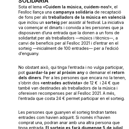
SOLIDÀRIA
Sota el lema «
Cuidem la música, cuidem-nos!
«, el
Feslloc llança una
campanya solidària
de recaptació
de fons per als
treballadors de la música en valencià
que inclou un
sorteig
per assistir al festival. La iniciativa
va començar el dimarts i convida a les persones que ja
disposaven d’una entrada que la donen a un fons de
solidaritat per als treballadors —músics i tècnics—, a
canvi de beneficis per al Feslloc 2021 i d’entrar en el
sorteig —inicialment de 100 entrades— per a l’edició
d’enguany.
No obstant això, qui tinga l’entrada i no vulga participar,
pot
guardar-la per al pròxim any
o demanar el
retorn
dels diners
. Per a les persones que encara no la tenen,
s’obrin dos «
entrades activista
» de 12 € i 24 € que
també van destinades als treballadors de la música i
ofereixen recompenses per al Feslloc 2021. A més,
l’entrada que costa 24 € permet participar en el sorteig.
Les persones que guanyen el sorteig tindran tantes
entrades com havien adquirit. Si només n’havien
comprat una, podran anar amb una altra persona que
tinga entrada.
El sorteig es farà diumenge 5 de juliol