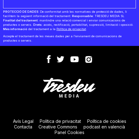
PROTECCIÓ DE DADES:
De conformitat amb les normatives de protecció de dades, li
facilitem la següent informació del tractament:
Responsable:
TRESDEU MEDIA SL
Finalitat del tractament:
mantindre una relació comercial i enviar comunicacions de
productes o serveis.
Drets:
accés, rectificació, portabilitat, supressió, limitació i oposició.
Més informació
del tractament a la
Política de privacitat
.
Accepte el tractament de les meues dades per a l'enviament de comunicacions de
productes o serveis.
Avís Legal
Política de privacitat
Política de cookies
Contacta
Creative Commons
podcast en valencià
Panel Cookies