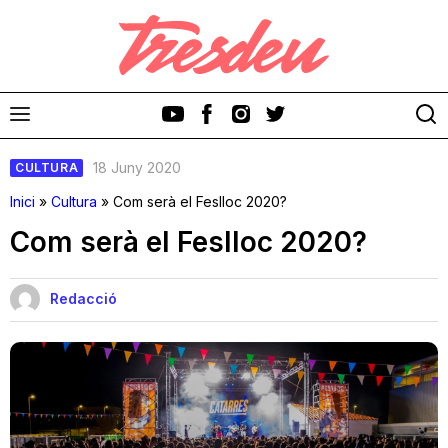
18 Juny 2020
CULTURA
Inici
»
Cultura
»
Com serà el Feslloc 2020?
Com serà el Feslloc 2020?
Discos
Redacció
Videoclips
Cinema i Televisió
Festivals