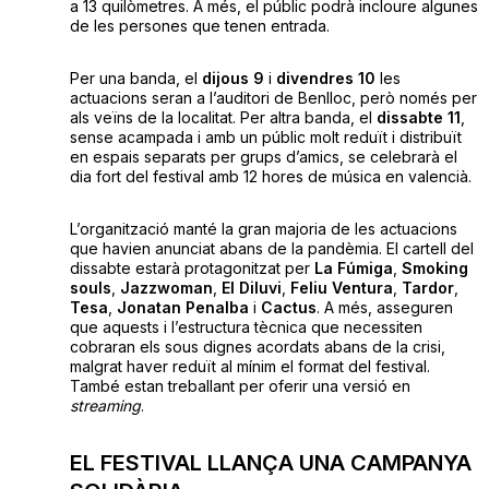
a 13 quilòmetres. A més, el públic podrà incloure algunes
de les persones que tenen entrada.
Per una banda, el
dijous 9
i
divendres 10
les
actuacions seran a l’auditori de Benlloc, però només per
als veïns de la localitat. Per altra banda, el
dissabte 11
,
sense acampada i amb un públic molt reduït i distribuït
en espais separats per grups d’amics, se celebrarà el
dia fort del festival amb 12 hores de música en valencià.
L’organització manté la gran majoria de les actuacions
que havien anunciat abans de la pandèmia. El cartell del
dissabte estarà protagonitzat per
La Fúmiga
,
Smoking
souls
,
Jazzwoman
,
El Diluvi
,
Feliu Ventura
,
Tardor
,
Tesa
,
Jonatan Penalba
i
Cactus
. A més, asseguren
que aquests i l’estructura tècnica que necessiten
cobraran els sous dignes acordats abans de la crisi,
malgrat haver reduït al mínim el format del festival.
També estan treballant per oferir una versió en
streaming
.
EL FESTIVAL LLANÇA UNA CAMPANYA