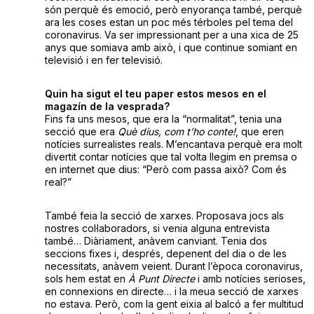
són perquè és emoció, però enyorança també, perquè
ara les coses estan un poc més térboles pel tema del
coronavirus. Va ser impressionant per a una xica de 25
anys que somiava amb això, i que continue somiant en
televisió i en fer televisió.
Quin ha sigut el teu paper estos mesos en el
magazín de la vesprada?
Fins fa uns mesos, que era la “normalitat”, tenia una
secció que era
Què dius, com t’ho conte!
, que eren
notícies surrealistes reals. M’encantava perquè era molt
divertit contar notícies que tal volta llegim en premsa o
en internet que dius: “Però com passa això? Com és
real?”
També feia la secció de xarxes. Proposava jocs als
nostres col·laboradors, si venia alguna entrevista
també… Diàriament, anàvem canviant. Tenia dos
seccions fixes i, després, depenent del dia o de les
necessitats, anàvem veient. Durant l’època coronavirus,
sols hem estat en
À Punt Directe
i amb notícies serioses,
en connexions en directe… i la meua secció de xarxes
no estava. Però, com la gent eixia al balcó a fer multitud