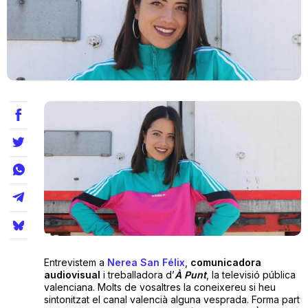
Teatre
Internet
Opinió
Llibres
La Llista
Llocs
Entrevistem a
Nerea San Félix
,
comunicadora
audiovisual
i treballadora d’
À Punt
, la televisió pública
valenciana. Molts de vosaltres la coneixereu si heu
sintonitzat el canal valencià alguna vesprada. Forma part