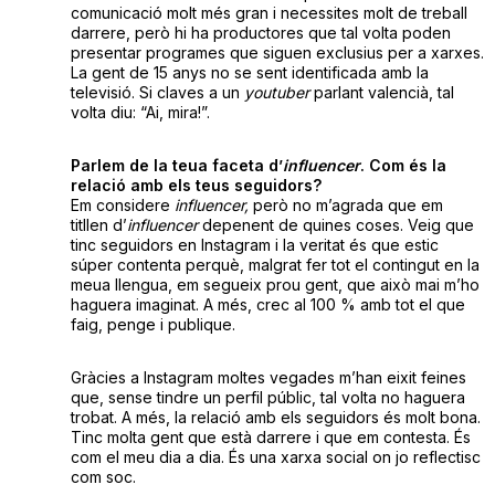
comunicació molt més gran i necessites molt de treball
darrere, però hi ha productores que tal volta poden
presentar programes que siguen exclusius per a xarxes.
La gent de 15 anys no se sent identificada amb la
televisió. Si claves a un
youtuber
parlant valencià, tal
volta diu: “Ai, mira!”.
Parlem de la teua faceta d’
influencer
. Com és la
relació amb els teus seguidors?
Em considere
influencer,
però no m’agrada que em
titllen d’
influencer
depenent de quines coses. Veig que
tinc seguidors en Instagram i la veritat és que estic
súper contenta perquè, malgrat fer tot el contingut en la
meua llengua, em segueix prou gent, que això mai m’ho
haguera imaginat. A més, crec al 100 % amb tot el que
faig, penge i publique.
Gràcies a Instagram moltes vegades m’han eixit feines
que, sense tindre un perfil públic, tal volta no haguera
trobat. A més, la relació amb els seguidors és molt bona.
Tinc molta gent que està darrere i que em contesta. És
com el meu dia a dia. És una xarxa social on jo reflectisc
com soc.