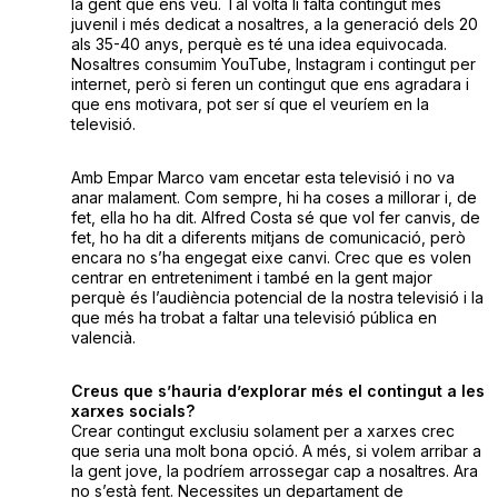
la gent que ens veu. Tal volta li falta contingut més
juvenil i més dedicat a nosaltres, a la generació dels 20
als 35-40 anys, perquè es té una idea equivocada.
Nosaltres consumim YouTube, Instagram i contingut per
internet, però si feren un contingut que ens agradara i
que ens motivara, pot ser sí que el veuríem en la
televisió.
Amb Empar Marco vam encetar esta televisió i no va
anar malament. Com sempre, hi ha coses a millorar i, de
fet, ella ho ha dit. Alfred Costa sé que vol fer canvis, de
fet, ho ha dit a diferents mitjans de comunicació, però
encara no s’ha engegat eixe canvi. Crec que es volen
centrar en entreteniment i també en la gent major
perquè és l’audiència potencial de la nostra televisió i la
que més ha trobat a faltar una televisió pública en
valencià.
Creus que s’hauria d’explorar més el contingut a les
xarxes socials?
Crear contingut exclusiu solament per a xarxes crec
que seria una molt bona opció. A més, si volem arribar a
la gent jove, la podríem arrossegar cap a nosaltres. Ara
no s’està fent. Necessites un departament de