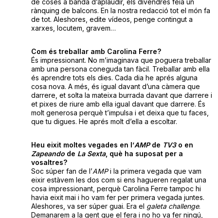
de coses a banda d’aplaudir, els divendres feia un
rànquing de balcons. En la nostra redacció tot el món fa
de tot. Aleshores, edite vídeos, penge contingut a
xarxes, locutem, gravem…
Com és treballar amb Carolina Ferre?
És impressionant. No m’imaginava que poguera treballar
amb una persona coneguda tan fàcil. Treballar amb ella
és aprendre tots els dies. Cada dia he aprés alguna
cosa nova. A més, és igual davant d’una càmera que
darrere, et solta la mateixa burrada davant que darrere i
et pixes de riure amb ella igual davant que darrere. És
molt generosa perquè t’impulsa i et deixa que tu faces,
que tu digues. He aprés molt d’ella a escoltar.
Heu eixit moltes vegades en l’
AMP
de
TV3
o en
Zapeando
de
L
a Sexta
, què ha suposat per a
vosaltres?
Soc súper fan de l’
AMP
i la primera vegada que vam
eixir estàvem les dos com si ens hagueren regalat una
cosa impressionant, perquè Carolina Ferre tampoc hi
havia eixit mai i ho vam fer per primera vegada juntes.
Aleshores, va ser súper guai. Era el
galeta
challenge
.
Demanarem a la gent que el fera i no ho va fer ningú,