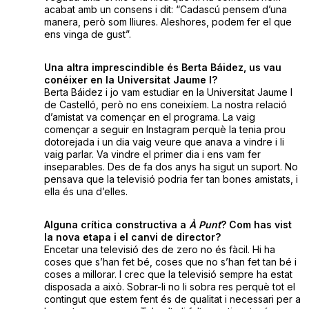
acabat amb un consens i dit: “Cadascú pensem d’una
manera, però som lliures. Aleshores, podem fer el que
ens vinga de gust”.
Una altra imprescindible és Berta Báidez, us vau
conéixer en la Universitat Jaume I?
Berta Báidez i jo vam estudiar en la Universitat Jaume I
de Castelló, però no ens coneixíem. La nostra relació
d’amistat va començar en el programa. La vaig
començar a seguir en Instagram perquè la tenia prou
dotorejada i un dia vaig veure que anava a vindre i li
vaig parlar. Va vindre el primer dia i ens vam fer
inseparables. Des de fa dos anys ha sigut un suport. No
pensava que la televisió podria fer tan bones amistats, i
ella és una d’elles.
Alguna crítica constructiva a
À Punt
? Com has vist
la nova etapa i el canvi de director?
Encetar una televisió des de zero no és fàcil. Hi ha
coses que s’han fet bé, coses que no s’han fet tan bé i
coses a millorar. I crec que la televisió sempre ha estat
disposada a això. Sobrar-li no li sobra res perquè tot el
contingut que estem fent és de qualitat i necessari per a