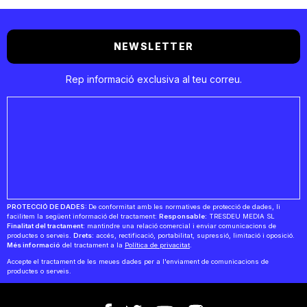
NEWSLETTER
Rep informació exclusiva al teu correu.
PROTECCIÓ DE DADES:
De conformitat amb les normatives de protecció de dades, li
facilitem la següent informació del tractament:
Responsable:
TRESDEU MEDIA SL
Finalitat del tractament:
mantindre una relació comercial i enviar comunicacions de
productes o serveis.
Drets:
accés, rectificació, portabilitat, supressió, limitació i oposició.
Més informació
del tractament a la
Política de privacitat
.
Accepte el tractament de les meues dades per a l'enviament de comunicacions de
productes o serveis.