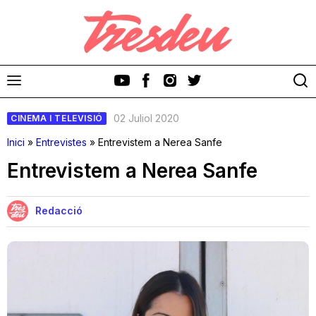
02 Juliol 2020
CINEMA I TELEVISIÓ
Inici
»
Entrevistes
»
Entrevistem a Nerea Sanfe
Entrevistem a Nerea Sanfe
Discos
Redacció
Videoclips
Cinema i Televisió
Festivals