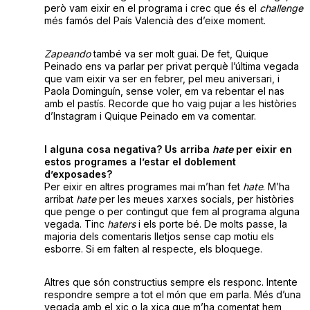
però vam eixir en el programa i crec que és el
challenge
més famós del País Valencià des d’eixe moment.
Zapeando
també va ser molt guai. De fet, Quique
Peinado ens va parlar per privat perquè l’última vegada
que vam eixir va ser en febrer, pel meu aniversari, i
Paola Dominguín, sense voler, em va rebentar el nas
amb el pastís. Recorde que ho vaig pujar a les històries
d’Instagram i Quique Peinado em va comentar.
I alguna cosa negativa? Us arriba
hate
per eixir en
estos programes a l’estar el doblement
d’exposades?
Per eixir en altres programes mai m’han fet
hate
. M’ha
arribat
hate
per les meues xarxes socials, per històries
que penge o per contingut que fem al programa alguna
vegada. Tinc
haters
i els porte bé. De molts passe, la
majoria dels comentaris lletjos sense cap motiu els
esborre. Si em falten al respecte, els bloquege.
Altres que són constructius sempre els responc. Intente
respondre sempre a tot el món que em parla. Més d’una
vegada amb el xic o la xica que m’ha comentat hem