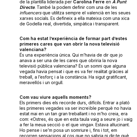
de la plantilla liderada per
Carolina Ferre
en
À Punt
Directe
. També la podem definir com una de les
influencers
que utilitza sempre el valencià en les seues
xarxes socials. Es defineix a ella mateixa com una xica
de Godella real, divertida, simpàtica i transparent.
Com ha estat l’experiència de formar part d’estes
primeres cares que van obrir la nova televisió
valenciana?
És una experiència única. Qui m’havia de dir que jo
anava a ser una de les cares que obriria la nova
televisió pública valenciana? És un somni que alguna
vegada havia pensat i que es va fer realitat gràcies al
treball, a l’esforç i a la constància. Ha sigut gratificant,
meravellós i un orgull.
Com vau viure aquells moments?
Els primers dies els recorde durs, difícils. Entrar a plató
les primeres vegades va ser increïble perquè no havia
estat mai en un tan gran treballant i no m’ho creia, era
com: «Ostres, és que en esta taula vaig a seure jo i vaig
a fer la meua secció o el que vinga». Estava al·lucinant.
Ho pense i se’m posa un somriure i, fins i tot, em
recorren sensacions al cos que no sabria ni dir-te què