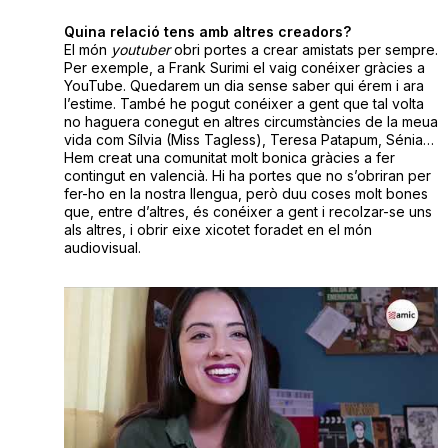
Quina relació tens amb altres creadors?
El món
youtuber
obri portes a crear amistats per sempre.
Per exemple, a Frank Surimi el vaig conéixer gràcies a
YouTube. Quedarem un dia sense saber qui érem i ara
l’estime. També he pogut conéixer a gent que tal volta
no haguera conegut en altres circumstàncies de la meua
vida com Sílvia (Miss Tagless), Teresa Patapum, Sénia…
Hem creat una comunitat molt bonica gràcies a fer
contingut en valencià. Hi ha portes que no s’obriran per
fer-ho en la nostra llengua, però duu coses molt bones
que, entre d’altres, és conéixer a gent i recolzar-se uns
als altres, i obrir eixe xicotet foradet en el món
audiovisual.