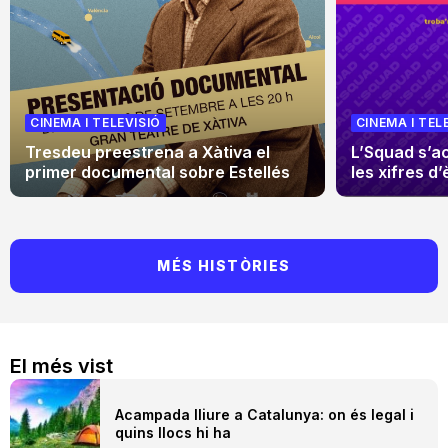
CINEMA I TELEVISIÓ
CINEMA I TEL
Tresdeu preestrena a Xàtiva el
L’Squad s’a
primer documental sobre Estellés
les xifres d’
MÉS HISTÒRIES
El més vist
Acampada lliure a Catalunya: on és legal i
quins llocs hi ha