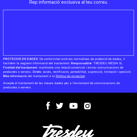
Rep informació exclusiva al teu correu.
PROTECCIÓ DE DADES:
De conformitat amb les normatives de protecció de dades, li
facilitem la següent informació del tractament:
Responsable:
TRESDEU MEDIA SL
Finalitat del tractament:
mantindre una relació comercial i enviar comunicacions de
productes o serveis.
Drets:
accés, rectificació, portabilitat, supressió, limitació i oposició.
Més informació
del tractament a la
Política de privacitat
.
Accepte el tractament de les meues dades per a l'enviament de comunicacions de
productes o serveis.