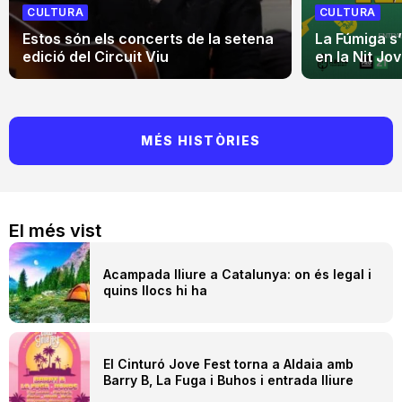
CULTURA
CULTURA
Estos són els concerts de la setena
La Fúmiga s
edició del Circuit Viu
en la Nit Jo
MÉS HISTÒRIES
El més vist
Acampada lliure a Catalunya: on és legal i
quins llocs hi ha
El Cinturó Jove Fest torna a Aldaia amb
Barry B, La Fuga i Buhos i entrada lliure