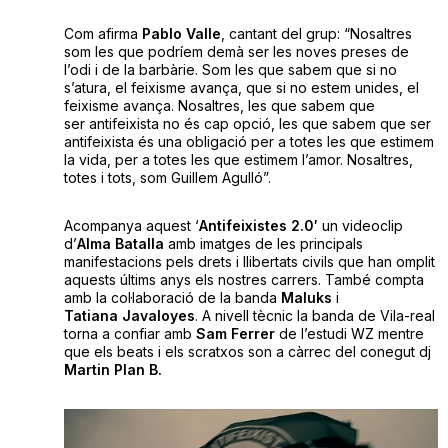
Com afirma
Pablo Valle
, cantant del grup: “Nosaltres
som les que podríem demà ser les noves preses de
l’odi i de la barbàrie. Som les que sabem que si no
s’atura, el feixisme avança, que si no estem unides, el
feixisme avança. Nosaltres, les que sabem que
ser antifeixista no és cap opció, les que sabem que ser
antifeixista és una obligació per a totes les que estimem
la vida, per a totes les que estimem l’amor. Nosaltres,
totes i tots, som Guillem Agulló”.
Acompanya aquest ‘
Antifeixistes 2.0′
un videoclip
d’
Alma Batalla
amb imatges de les principals
manifestacions pels drets i llibertats civils que han omplit
aquests últims anys els nostres carrers. També compta
amb la col·laboració de la banda
Maluks
i
Tatiana Javaloyes
. A nivell tècnic la banda de Vila-real
torna a confiar amb
Sam Ferrer
de l’estudi WZ mentre
que els beats i els scratxos son a càrrec del conegut dj
Martin Plan B.