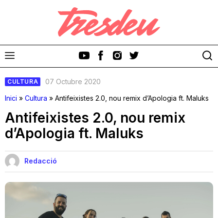
07 Octubre 2020
CULTURA
Inici
»
Cultura
»
Antifeixistes 2.0, nou remix d’Apologia ft. Maluks
Antifeixistes 2.0, nou remix
d’Apologia ft. Maluks
Discos
Videoclips
Redacció
Cinema i Televisió
Festivals