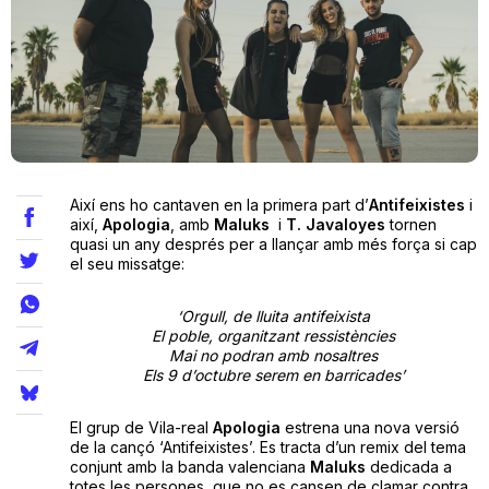
Teatre
Internet
Així ens ho cantaven en la primera part d’
Antifeixistes
i
Opinió
així,
Apologia
, amb
Maluks
i
T. Javaloyes
tornen
quasi un any després per a llançar amb més força si cap
el seu missatge:
Llibres
‘Orgull, de lluita antifeixista
La Llista
El poble, organitzant ressistències
Mai no podran amb nosaltres
Llocs
Els 9 d’octubre serem en barricades’
El grup de Vila-real
Apologia
estrena una nova versió
de la cançó ‘Antifeixistes’. Es tracta d’un remix del tema
conjunt amb la banda valenciana
Maluks
dedicada a
totes les persones que no es cansen de clamar contra