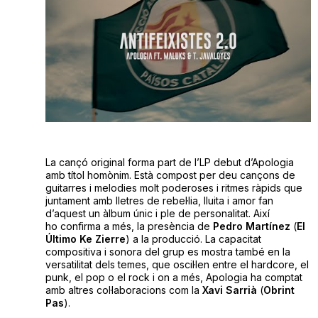
La cançó original forma part de l’LP debut d’Apologia
amb títol homònim. Està compost per deu cançons de
guitarres i melodies molt poderoses i ritmes ràpids que
juntament amb lletres de rebel·lia, lluita i amor fan
d’aquest un àlbum únic i ple de personalitat. Així
ho confirma a més, la presència de
Pedro Martínez
(
El
Último Ke Zierre
) a la producció. La capacitat
compositiva i sonora del grup es mostra també en la
versatilitat dels temes, que oscil·len entre el hardcore, el
punk, el pop o el rock i on a més, Apologia ha comptat
amb altres col·laboracions com la
Xavi Sarrià
(
Obrint
Pas
).