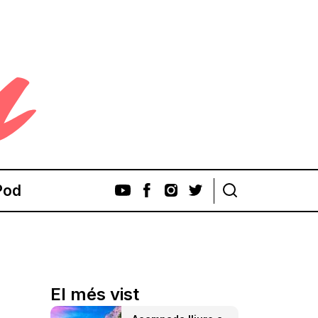
Pod
El més vist