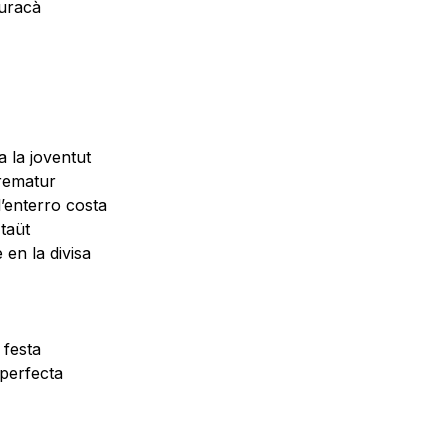
uracà
 la joventut
prematur
l’enterro costa
 taüt
 en la divisa
 festa
 perfecta