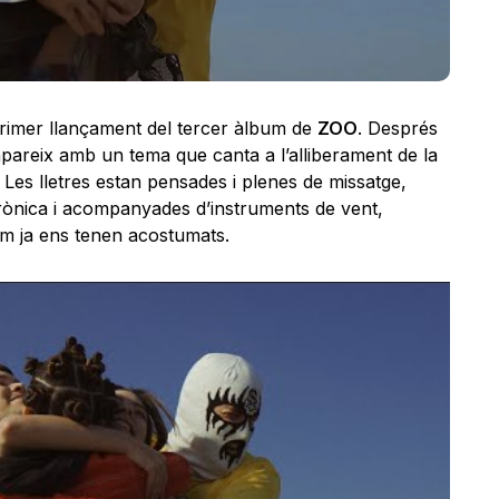
primer llançament del tercer àlbum de
ZOO
. Després
apareix amb un tema que canta a l’alliberament de la
 Les lletres estan pensades i plenes de missatge,
rònica i acompanyades d’instruments de vent,
com ja ens tenen acostumats.