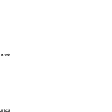
uracà
uracà