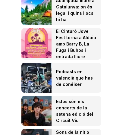
Acampada lliure a
Catalunya: on és
legal i quins llocs
hi ha
El Cinturó Jove
Fest torna a Aldaia
amb Barry B, La
Fuga i Buhos i
entrada lliure
Podcasts en
valencià que has
de conéixer
Estos són els
concerts de la
setena edició del
Circuit Viu
Sons de la nit o