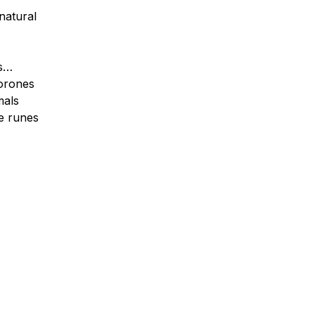
natural
ls…
orones
mals
e runes