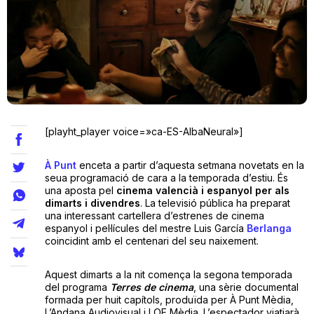
Teatre
Internet
[playht_player voice=»ca-ES-AlbaNeural»]
Opinió
À Punt
enceta a partir d’aquesta setmana novetats en la
Llibres
seua programació de cara a la temporada d’estiu. És
una aposta pel
cinema valencià i espanyol per als
dimarts i divendres
. La televisió pública ha preparat
La Llista
una interessant cartellera d’estrenes de cinema
espanyol i pel·lícules del mestre Luis García
Berlanga
Llocs
coincidint amb el centenari del seu naixement.
Aquest dimarts a la nit comença la segona temporada
del programa
Terres de cinema
, una sèrie documental
formada per huit capítols, produïda per À Punt Mèdia,
L’Andana Audiovisual i LOF Mèdia. L’espectador viatjarà