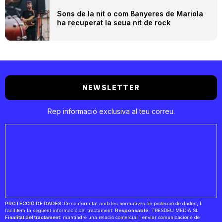
Sons de la nit o com Banyeres de Mariola
ha recuperat la seua nit de rock
NEWSLETTER
Rep informació exclusiva al teu correu.
PROTECCIÓ DE DADES:
De conformitat amb les normatives de protecció de dades, li
facilitem la següent informació del tractament:
Responsable:
TRESDEU MEDIA SL
Finalitat del tractament:
mantindre una relació comercial i enviar comunicacions de