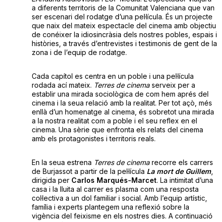
a diferents territoris de la Comunitat Valenciana que van
ser escenari del rodatge d’una pel·lícula. És un projecte
que naix del mateix espectacle del cinema amb objectiu
de conéixer la idiosincràsia dels nostres pobles, espais i
històries, a través d’entrevistes i testimonis de gent de la
zona i de l’equip de rodatge.
Cada capítol es centra en un poble i una pel·lícula
rodada ací mateix.
Terres de cinema
serveix per a
establir una mirada sociològica de com hem aprés del
cinema i la seua relació amb la realitat. Per tot açò, més
enllà d’un homenatge al cinema, és sobretot una mirada
a la nostra realitat com a poble i el seu reflex en el
cinema. Una sèrie que enfronta els relats del cinema
amb els protagonistes i territoris reals.
En la seua estrena
Terres de cinema
recorre els carrers
de Burjassot a partir de la pel·lícula
La mort de Guillem
,
dirigida per
Carlos Marqués-Marcet
. La intimitat d’una
casa i la lluita al carrer es plasma com una resposta
col·lectiva a un dol familiar i social. Amb l’equip artístic,
família i experts plantegem una reflexió sobre la
vigència del feixisme en els nostres dies. A continuació