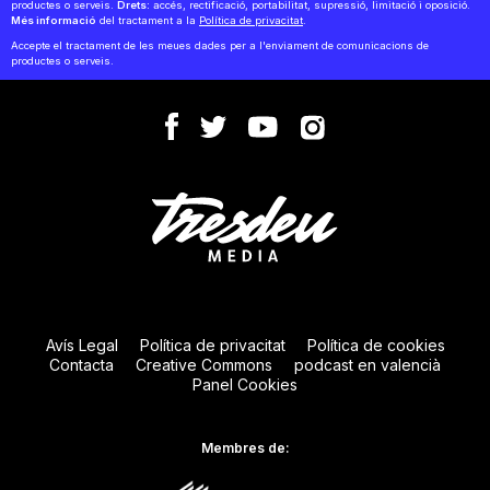
productes o serveis.
Drets:
accés, rectificació, portabilitat, supressió, limitació i oposició.
Més informació
del tractament a la
Política de privacitat
.
Accepte el tractament de les meues dades per a l'enviament de comunicacions de
productes o serveis.
Avís Legal
Política de privacitat
Política de cookies
Contacta
Creative Commons
podcast en valencià
Panel Cookies
Membres de: