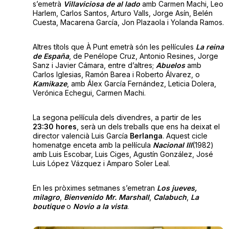
s’emetrà
Villaviciosa de al lado
amb Carmen Machi, Leo
Harlem, Carlos Santos, Arturo Valls, Jorge Asín, Belén
Cuesta, Macarena García, Jon Plazaola i Yolanda Ramos.
Altres títols que À Punt emetrà són les pel·lícules
La reina
de España
, de Penélope Cruz, Antonio Resines, Jorge
Sanz i Javier Cámara, entre d’altres;
Abuelos
amb
Carlos Iglesias, Ramón Barea i Roberto Álvarez, o
Kamikaze
, amb Álex García Fernández, Leticia Dolera,
Verónica Echegui, Carmen Machi.
La segona pel·lícula dels divendres, a partir de les
23:30 hores
, serà un dels treballs que ens ha deixat el
director valencià Luis García
Berlanga
. Aquest cicle
homenatge enceta amb la pel·lícula
Nacional III
(1982)
amb Luis Escobar, Luis Ciges, Agustín González, José
Luis López Vázquez i Amparo Soler Leal.
En les pròximes setmanes s’emetran
Los jueves,
milagro
,
Bienvenido Mr. Marshall
,
Calabuch
,
La
boutique
o
Novio a la vista
.