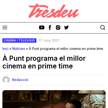
17 Juny 2021
CINEMA I TELEVISIÓ
Inici
»
Notícies
»
À Punt programa el millor cinema en prime time
À Punt programa el millor
cinema en prime time
Discos
Videoclips
Redacció
Cinema i Televisió
Festivals