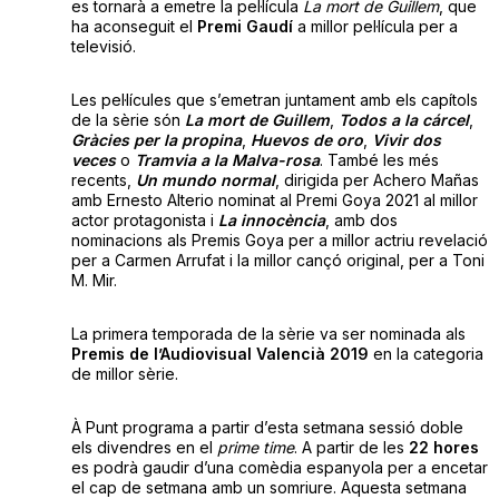
es tornarà a emetre la pel·lícula
La mort de Guillem
, que
ha aconseguit el
Premi Gaudí
a millor pel·lícula per a
televisió.
Les pel·lícules que s’emetran juntament amb els capítols
de la sèrie són
La mort de Guillem
,
Todos a la cárcel
,
Gràcies per la propina
,
Huevos de oro
,
Vivir dos
veces
o
Tramvia a la Malva-rosa
. També les més
recents,
Un mundo normal
, dirigida per Achero Mañas
amb Ernesto Alterio nominat al Premi Goya 2021 al millor
actor protagonista i
La innocència
, amb dos
nominacions als Premis Goya per a millor actriu revelació
per a Carmen Arrufat i la millor cançó original, per a Toni
M. Mir.
La primera temporada de la sèrie va ser nominada als
Premis de l’Audiovisual Valencià 2019
en la categoria
de millor sèrie.
À Punt programa a partir d’esta setmana sessió doble
els divendres en el
prime time
. A partir de les
22 hores
es podrà gaudir d’una comèdia espanyola per a encetar
el cap de setmana amb un somriure. Aquesta setmana