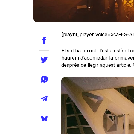
[playht_player voice=»ca-ES-A
El sol ha tornat i l’estiu està 
haurem d’acomiadar la primavera
després de llegir aquest articl