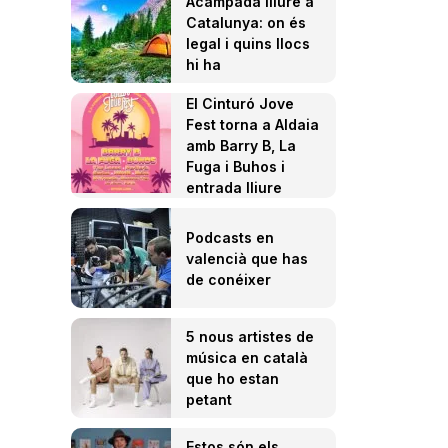
Acampada lliure a
Catalunya: on és
legal i quins llocs
hi ha
El Cinturó Jove
Fest torna a Aldaia
amb Barry B, La
Fuga i Buhos i
entrada lliure
Podcasts en
valencià que has
de conéixer
5 nous artistes de
música en català
que ho estan
petant
Estos són els