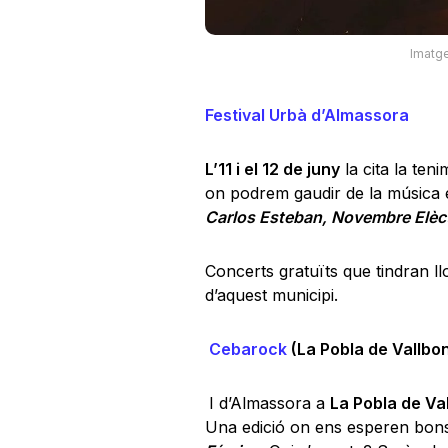
Imatge
Festival Urbà d’Almassora
L’11 i el 12 de juny
la cita la ten
on podrem gaudir de la música e
Carlos Esteban, Novembre Elèct
Concerts gratuïts que tindran ll
d’aquest municipi.
Cebarock
(La Pobla de Vallbo
I d’Almassora a
La Pobla de Va
Una edició on ens esperen bon