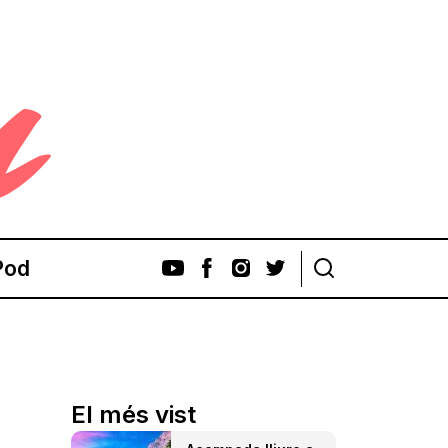
Pod
El més vist