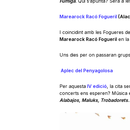
Fúmiga
. Qui s’apunta? Serà a l
Marearock Racó Fogueril
(Alac
I coincidint amb les Fogueres d
Marearock Racó Fogueril
en la
Uns dies per on passaran gru
Aplec del Penyagolosa
Per aquesta
IV edició
, la cita s
concerts ens esperen? Música 
Alabajos, Maluks, Trobadorets