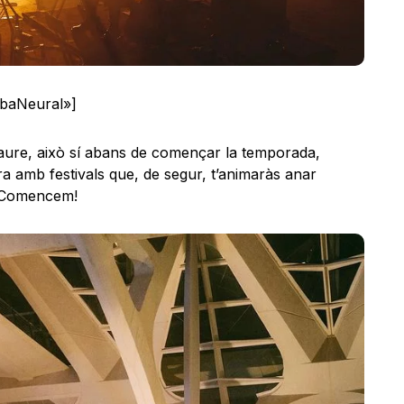
lbaNeural»]
al caure, això sí abans de començar la temporada,
 amb festivals que, de segur, t’animaràs anar
e. Comencem!