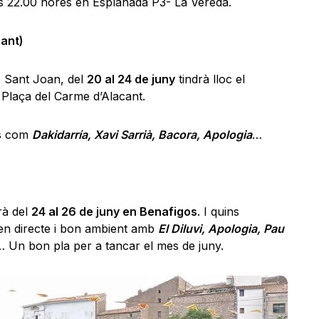
es 22.00 hores en Esplanada P3- La Vereda.
ant)
e Sant Joan, del
20 al 24 de juny
tindrà lloc el
 Plaça del Carme d’Alacant.
ps com
Dakidarría, Xavi Sarrià, Bacora, Apologia
…
erà del
24 al 26 de juny en Benafigos
. I quins
en directe i bon ambient amb
El Diluvi, Apologia, Pau
… Un bon pla per a tancar el mes de juny.