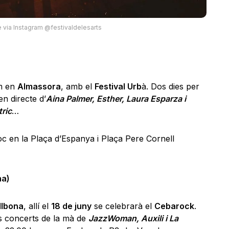
 via Instagram @festivaldelesarts
im en
Almassora
, amb el
Festival Urb
à. Dos dies per
n directe d’
Aina Palmer, Esther, Laura Esparza i
ric
…
oc en la Plaça d’Espanya i Plaça Pere Cornell
na)
llbona
, allí el
18 de juny
se celebrarà el
Cebarock
.
s concerts de la mà de
JazzWoman, Auxili i La