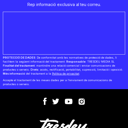
Rep informació exclusiva al teu correu.
PROTECCIÓ DE DADES:
De conformitat amb les normatives de protecció de dades, li
facilitem la següent informació del tractament:
Responsable:
TRESDEU MEDIA SL
Finalitat del tractament:
mantindre una relació comercial i enviar comunicacions de
productes o serveis.
Drets:
accés, rectificació, portabilitat, supressió, limitació i oposició.
Més informació
del tractament a la
Política de privacitat
.
Accepte el tractament de les meues dades per a l'enviament de comunicacions de
productes o serveis.