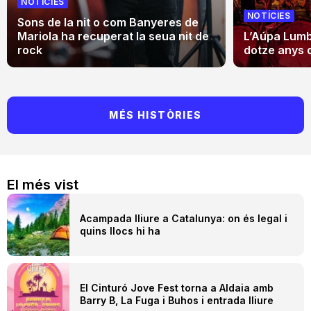
NOTÍCIES
NOTÍCIES
Sons de la nit o com Banyeres de
Mariola ha recuperat la seua nit de
L’Aúpa Lumbr
rock
dotze anys 
MÉS HISTÒRIES
El més vist
Acampada lliure a Catalunya: on és legal i
quins llocs hi ha
El Cinturó Jove Fest torna a Aldaia amb
Barry B, La Fuga i Buhos i entrada lliure