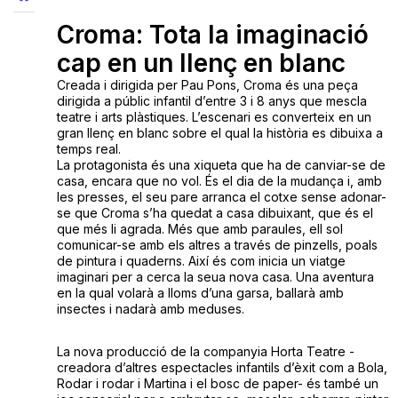
Croma: Tota la imaginació
cap en un llenç en blanc
Creada i dirigida per Pau Pons, Croma és una peça
dirigida a públic infantil d’entre 3 i 8 anys que mescla
teatre i arts plàstiques. L’escenari es converteix en un
gran llenç en blanc sobre el qual la història es dibuixa a
temps real.
La protagonista és una xiqueta que ha de canviar-se de
casa, encara que no vol. És el dia de la mudança i, amb
les presses, el seu pare arranca el cotxe sense adonar-
se que Croma s’ha quedat a casa dibuixant, que és el
que més li agrada. Més que amb paraules, ell sol
comunicar-se amb els altres a través de pinzells, poals
de pintura i quaderns. Així és com inicia un viatge
imaginari per a cerca la seua nova casa. Una aventura
en la qual volarà a lloms d’una garsa, ballarà amb
insectes i nadarà amb meduses.
La nova producció de la companyia Horta Teatre -
creadora d’altres espectacles infantils d’èxit com a Bola,
Rodar i rodar i Martina i el bosc de paper- és també un