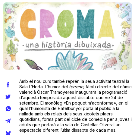
Teatre
Internet
Opinió
Llibres
Amb el nou curs també reprén la seua activitat teatral la
Sala L’Horta. L’humor del
terreno
, fàcil i directe del còmic
La Llista
valencià Óscar Tramoyeres inaugurarà la programació
d’aquesta temporada aquest dissabte que ve 24 de
setembre. El monòleg «En poquet m’aconforme», en el
Llocs
qual l’humorista de Rafelbunyol porta al públic a la
riallada amb els relats dels seus xicotets plaers
quotidians, forma part del cicle de comèdia per a joves i
adults que portarà a la sala de Castellar-Oliveral un
espectacle diferent l’últim dissabte de cada mes.