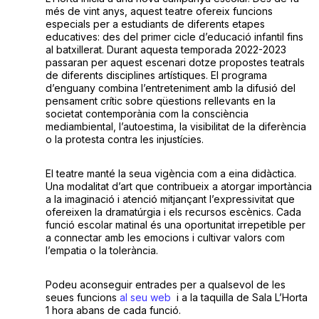
més de vint anys, aquest teatre ofereix funcions
especials per a estudiants de diferents etapes
educatives: des del primer cicle d’educació infantil fins
al batxillerat. Durant aquesta temporada 2022-2023
passaran per aquest escenari dotze propostes teatrals
de diferents disciplines artístiques. El programa
d’enguany combina l’entreteniment amb la difusió del
pensament crític sobre qüestions rellevants en la
societat contemporània com la consciència
mediambiental, l’autoestima, la visibilitat de la diferència
o la protesta contra les injustícies.
El teatre manté la seua vigència com a eina didàctica.
Una modalitat d’art que contribueix a atorgar importància
a la imaginació i atenció mitjançant l’expressivitat que
ofereixen la dramatúrgia i els recursos escènics. Cada
funció escolar matinal és una oportunitat irrepetible per
a connectar amb les emocions i cultivar valors com
l’empatia o la tolerància.
Podeu aconseguir entrades per a qualsevol de les
seues funcions
al seu web
i a la taquilla de Sala L’Horta
1 hora abans de cada funció.