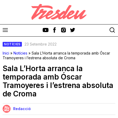
23 Setembre 2022
NOTÍCIES
Inici
»
Notícies
»
Sala L’Horta arranca la temporada amb Óscar
Tramoyeres i l’estrena absoluta de Croma
Sala L’Horta arranca la
Discos
temporada amb Óscar
Tramoyeres i l’estrena absoluta
Videoclips
de Croma
Cinema i Televisió
Redacció
Festivals