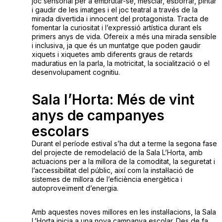
joc sensorial per a embrutar-se, mesclar, esborrar, pintar
i gaudir de les imatges i el joc teatral a través de la
mirada divertida i innocent del protagonista. Tracta de
fomentar la curiositat i l’expressió artística durant els
primers anys de vida. Ofereix a més una mirada sensible
i inclusiva, ja que és un muntatge que poden gaudir
xiquets i xiquetes amb diferents graus de retards
maduratius en la parla, la motricitat, la socialització o el
desenvolupament cognitiu.
Sala l’Horta: Més de vint
anys de campanyes
escolars
Durant el període estival s’ha dut a terme la segona fase
del projecte de remodelació de la Sala L’Horta, amb
actuacions per a la millora de la comoditat, la seguretat i
l’accessibilitat del públic, així com la instal·lació de
sistemes de millora de l’eficiència energètica i
autoproveïment d’energia.
Amb aquestes noves millores en les instal·lacions, la Sala
L’Horta inicia a una nova campanya escolar. Des de fa