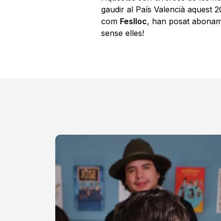
gaudir al País Valencià aquest 2
com
Feslloc
, han posat abonam
sense elles!