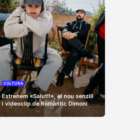
CULTUR
CULTURA
Auxili,
Estrenem «Salut!!», el nou senzill
cap de
i videoclip de Romàntic Dimoni
Sant 