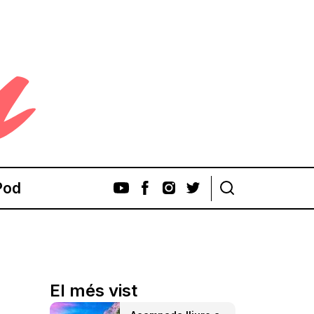
Pod
El més vist