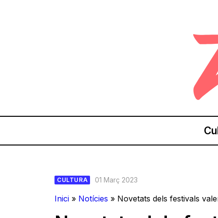
Cu
01 Març 2023
CULTURA
Inici
»
Notícies
»
Novetats dels festivals val