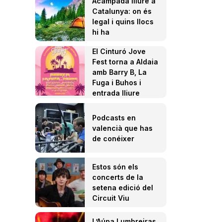
Acampada lliure a
Catalunya: on és
legal i quins llocs
hi ha
El Cinturó Jove
Fest torna a Aldaia
amb Barry B, La
Fuga i Buhos i
entrada lliure
Podcasts en
valencià que has
de conéixer
Estos són els
concerts de la
setena edició del
Circuit Viu
L’Aúpa Lumbreiras