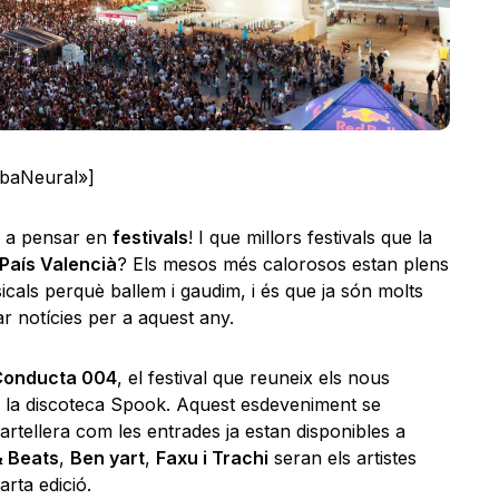
lbaNeural»]
r a pensar en
festivals
! I que millors festivals que la
País Valencià
? Els mesos més calorosos estan plens
usicals perquè ballem i gaudim, i és que ja són molts
 notícies per a aquest any.
Conducta 004
, el festival que reuneix els nous
n la discoteca Spook. Aquest esdeveniment se
cartellera com les entrades ja estan disponibles a
 Beats
,
Ben yart
,
Faxu i Trachi
seran els artistes
rta edició.