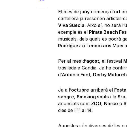
El mes de
juny
comença fort a
cartellera ja ressonen artistes 
Viva Suecia
. Això sí, no serà l
exemple és el
Pirata Beach Fes
musicals, dels quals es podrà g
Rodríguez
o
Lendakaris Muert
Per al mes d’
agost
, el festival
M
trasllada a Gandia. Ja ha confir
d’
Antònia Font
,
Derby Motoreta
Ja a l’
octubre
arribarà el
Festa
sangre
,
Smoking souls
i la
Sra
anunciats com
ZOO
,
Narco
o
S
dies de l’
11 al 14
.
Aquestes són diverses de les nov