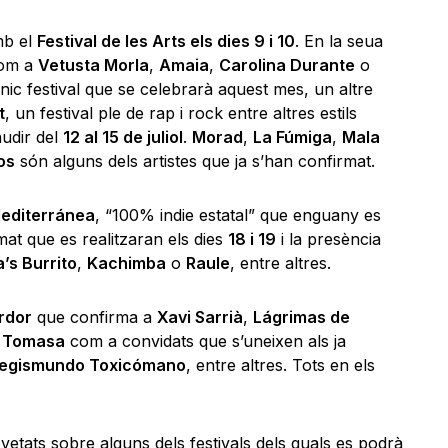
mb el
Festival de les Arts els dies 9 i 10
. En la seua
com a
Vetusta Morla
,
Amaia
,
Carolina Durante
o
’únic festival que se celebrarà aquest mes, un altre
t
, un festival ple de rap i rock entre altres estils
audir del
12 al 15 de juliol
.
Morad
,
La Fúmiga
,
Mala
os
són alguns dels artistes que ja s’han confirmat.
editerránea
, “100% indie estatal” que enguany es
mat que es realitzaran els dies
18 i 19
i la presència
’s Burrito
,
Kachimba
o
Raule
, entre altres.
rdor
que confirma a
Xavi Sarrià
,
Lágrimas de
. Tomasa
com a convidats que s’uneixen als ja
egismundo Toxicómano
, entre altres. Tots en els
etats sobre alguns dels festivals dels quals es podrà