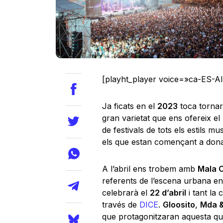
[playht_player voice=»ca-ES-A
Ja ficats en el
2023
toca torna
gran varietat que ens ofereix el
de festivals de tots els estils m
els que estan començant a donar
A l’abril ens trobem amb
Mala 
referents de l’escena urbana e
celebrarà el
22 d’abril
i tant la 
través de
DICE
.
Gloosito
,
Mda &
que protagonitzaran aquesta qua