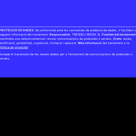
PROTECCIÓ DE DADES:
De conformitat amb les normatives de protecció de dades, li facilitem l
següent informació del tractament:
Responsable:
TRESDEU MEDIA SL
Finalitat del tractament
mantindre una relació comercial i enviar comunicacions de productes o serveis.
Drets:
accés,
rectificació, portabilitat, supressió, limitació i oposició.
Més informació
del tractament a la
Política de privacitat
.
Accepte el tractament de les meues dades per a l'enviament de comunicacions de productes o
serveis.