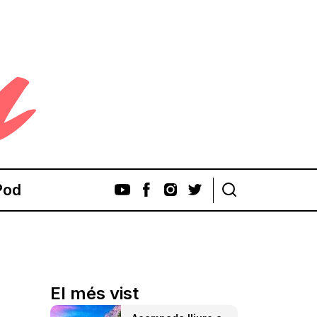
Pod
El més vist