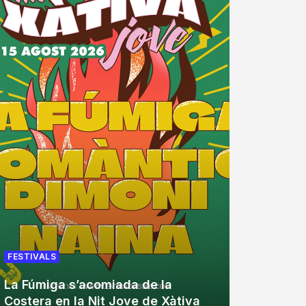
FESTIVA
FESTIVALS
Zevra 
La Fúmiga s’acomiada de la
aniver
Costera en la Nit Jove de Xàtiva
assist