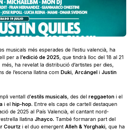
tes musicals més esperades de l’estiu valencià, ha
ell per a
l’edició de 2025
, que tindrà lloc del 18 al 21
A més, ha revelat la distribució d’artistes per dies,
s de l’escena llatina com
Duki
,
Arcángel
i
Justin
pli ventall d’
estils musicals
, des del
reggaeton
i el
a
i el
hip-hop
. Entre els caps de cartell destaquen
ació de 2025 al País Valencià, el cantant nord-
estrella llatina
Jhayco.
També formaran part del
r Courtz
i el duo emergent
Alleh & Yorghaki
, que ha