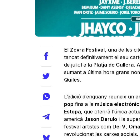
El
Zevra Festival
, una de les ci
tancat definitivament el seu cart
de juliol a la
Platja de Cullera
. 
sumant a última hora grans nom
Quiles
.
L’edició d’enguany reuneix un am
pop
fins a la
música electrònic
Estopa,
que oferirà l’única actu
americà
Jason Derulo
i la super
festival artistes com
Dei V
,
Oma
revolucionat les xarxes socials.