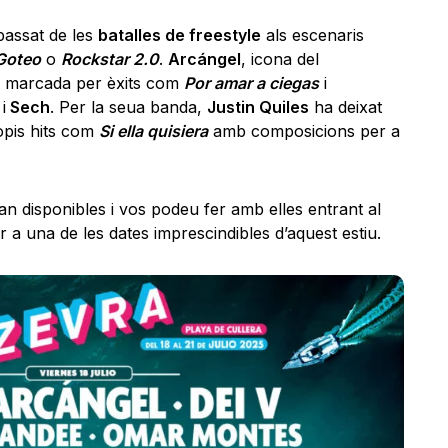
passat de les
batalles de freestyle
als escenaris
Goteo
o
Rockstar 2.0
.
Arcángel
, icona del
ia marcada per èxits com
Por amar a ciegas
i
y
i
Sech
. Per la seua banda,
Justin Quiles
ha deixat
opis hits com
Si ella quisiera
amb composicions per a
an disponibles i vos podeu fer amb elles entrant al
r a una de les dates imprescindibles d’aquest estiu.