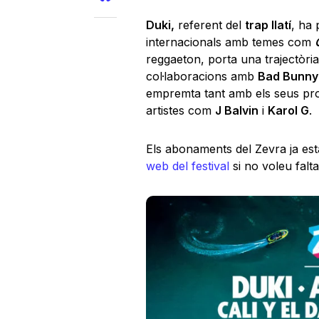
Duki,
referent del
trap llatí
, ha 
internacionals amb temes com
reggaeton, porta una trajectòr
col·laboracions amb
Bad Bunn
empremta tant amb els seus pr
artistes com
J Balvin
i
Karol G
.
Els abonaments del Zevra ja est
web del festival
si no voleu falta