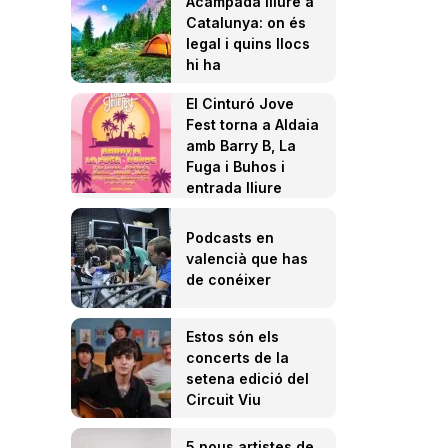
Acampada lliure a
Catalunya: on és
legal i quins llocs
hi ha
El Cinturó Jove
Fest torna a Aldaia
amb Barry B, La
Fuga i Buhos i
entrada lliure
Podcasts en
valencià que has
de conéixer
Estos són els
concerts de la
setena edició del
Circuit Viu
5 nous artistes de