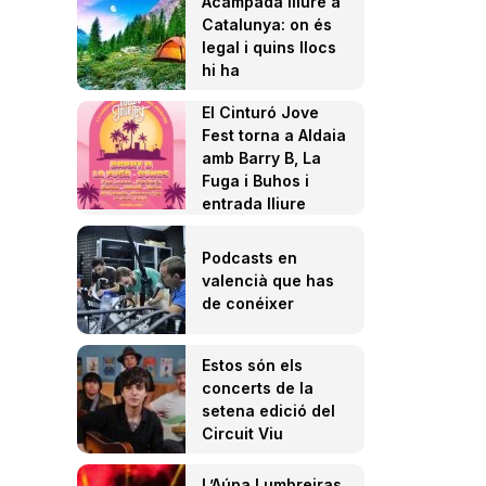
Acampada lliure a
Catalunya: on és
legal i quins llocs
hi ha
El Cinturó Jove
Fest torna a Aldaia
amb Barry B, La
Fuga i Buhos i
entrada lliure
Podcasts en
valencià que has
de conéixer
Estos són els
concerts de la
setena edició del
Circuit Viu
L’Aúpa Lumbreiras