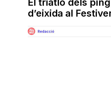
El triatló dels pin
d’eixida al Festive
Redacció