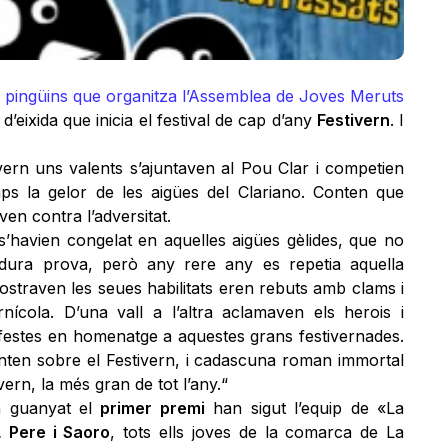
ls pingüins que organitza l’Assemblea de Joves Meruts
 d’eixida que inicia el festival de cap d’any
Festivern
. I
vern uns valents s’ajuntaven al Pou Clar i competien
ps la gelor de les aigües del Clariano. Conten que
ven contra l’adversitat.
s’havien congelat en aquelles aigües gèlides, que no
 dura prova, però any rere any es repetia aquella
ostraven les seues habilitats eren rebuts amb clams i
nícola. D’una vall a l’altra aclamaven els herois i
festes en homenatge a aquestes grans festivernades.
onten sobre el Festivern, i cadascuna roman immortal
vern, la més gran de tot l’any.“
n guanyat el
primer premi
han sigut l’equip de «La
 Pere i Saoro
, tots ells joves de la comarca de La