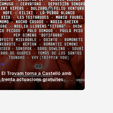
El Trovam torna a Castelló amb
La Fúm
trenta actuacions gratuïtes
Coster