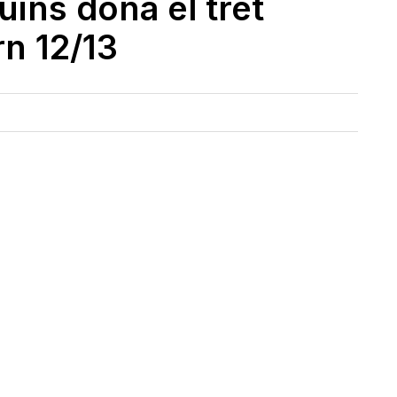
güins dóna el tret
rn 12/13