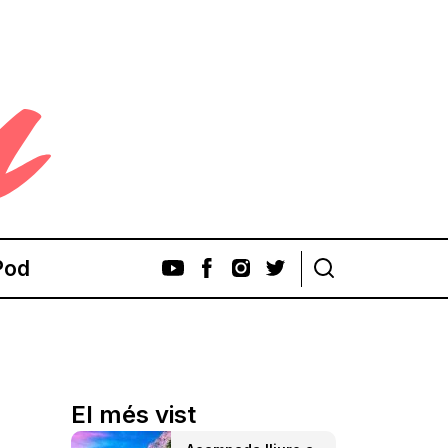
Pod
El més vist