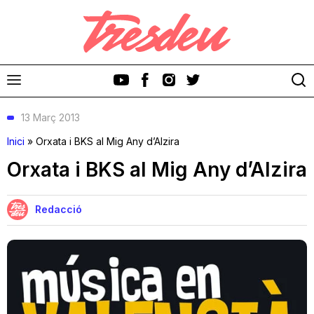
13 Març 2013
Inici
»
Orxata i BKS al Mig Any d’Alzira
Orxata i BKS al Mig Any d’Alzira
Discos
Redacció
Videoclips
Cinema i Televisió
Festivals