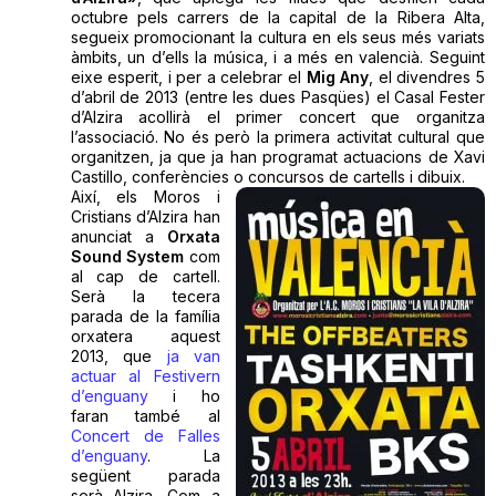
octubre pels carrers de la capital de la Ribera Alta,
segueix promocionant la cultura en els seus més variats
àmbits, un d’ells la música, i a més en valencià. Seguint
eixe esperit, i per a celebrar el
Mig Any
, el divendres 5
d’abril de 2013 (entre les dues Pasqües) el Casal Fester
d’Alzira acollirà el primer concert que organitza
l’associació. No és però la primera activitat cultural que
organitzen, ja que ja han programat actuacions de Xavi
Castillo, conferències o concursos de cartells i dibuix.
Així, els Moros i
Cristians d’Alzira han
anunciat a
Orxata
Sound System
com
al cap de cartell.
Serà la tecera
parada de la família
orxatera aquest
2013, que
ja van
actuar al Festivern
d’enguany
i ho
faran també al
Concert de Falles
d’enguany
. La
següent parada
serà Alzira. Com a