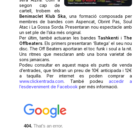
segon cap de
cartell, trobem els
Benimaclet Klub Ska
, una formació composada per
membres de bandes com Aspencat, Obrint Pas, Soul
Atac i La Gossa Sorda. Presentaran nou espectacle amb
un set ple de l’ska més original.
Per últim, també actuaran les bandes
Tashkenti
i
The
Offbeaters
. Els primers presentaran ‘Batega’ el seu nou
disc. The Off Beaters aportaran el toc funk i soul a la nit.
Uns ritmes que mesclaran amb una bona varietat de
sons jamaicans.
Podeu consultar en aquest mapa els punts de venda
d’entrades, que tindran un preu de 10€ anticipada i 12€
a taquilla. Per internet es poden comprar a
www.clickentrada.com
. També podeu
accedir a
l’esdeveniment de Facebook
per més informació.