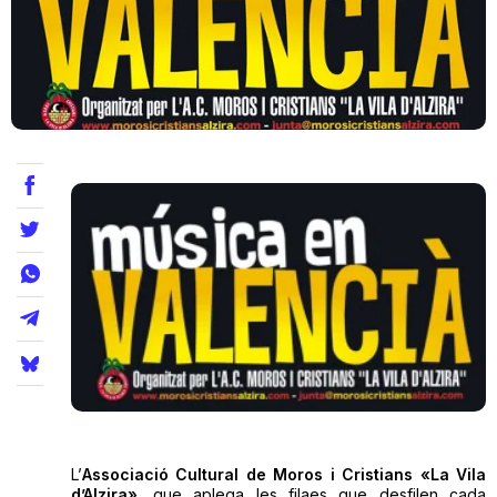
Teatre
Internet
Opinió
Llibres
La Llista
Llocs
L’
Associació Cultural de Moros i Cristians «La Vila
d’Alzira»
, que aplega les filaes que desfilen cada