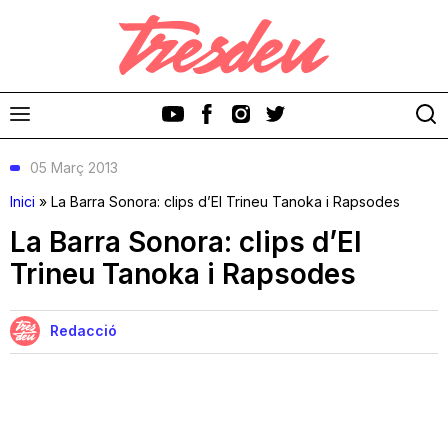
05 Març 2013
Inici
»
La Barra Sonora: clips d’El Trineu Tanoka i Rapsodes
La Barra Sonora: clips d’El
Trineu Tanoka i Rapsodes
Discos
Videoclips
Redacció
Cinema i Televisió
Festivals