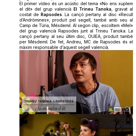
El primer vídeo és un acústic del tema «No ens xuplem
el dit» del grup valencià
El Trineu Tanoka
, gravat al
costat de
Rapsodes
. La cançó pertany al disc «Recull
d’Andròmines», produït pel segell, també amb seu al
Camp de Túria, Mésdemil. Al segon clip, escoltem «Mel»
del grup valencià Rapsodes junt al Trineu Tanoka. La
cançó pertany al seu últim disc, OUIEA, produït també
per Mésdemil. De fet, Andreu, MC de Rapsodes és el
màxim responsable d’aquest segell valencià.