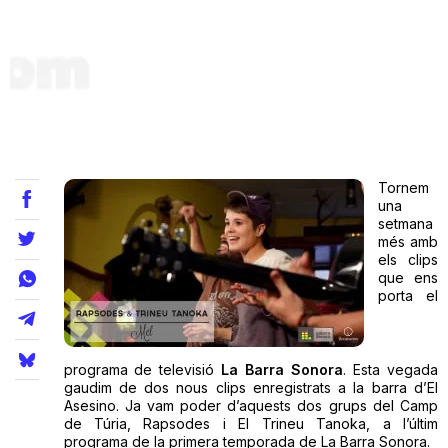
Teatre
Internet
Tornem
Opinió
una
setmana
més amb
Llibres
els clips
que ens
La Llista
porta el
Llocs
programa de televisió
La Barra Sonora
. Esta vegada
gaudim de dos nous clips enregistrats a la barra d’El
Asesino. Ja vam poder d’aquests dos grups del Camp
de Túria, Rapsodes i El Trineu Tanoka, a l’últim
programa de la primera temporada de La Barra Sonora.