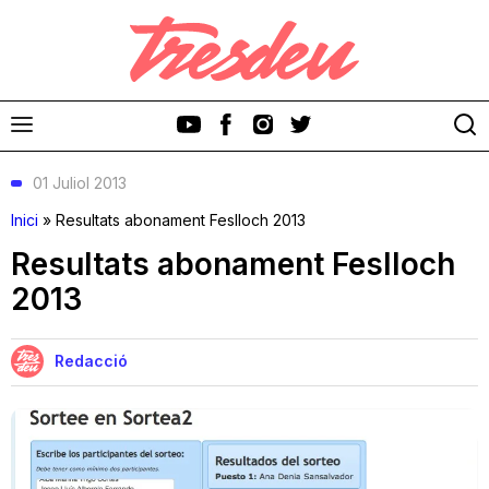
01 Juliol 2013
Inici
»
Resultats abonament Feslloch 2013
Resultats abonament Feslloch
2013
Discos
Videoclips
Redacció
Cinema i Televisió
Festivals