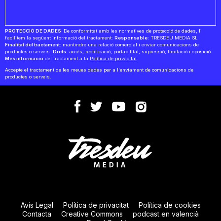
PROTECCIÓ DE DADES:
De conformitat amb les normatives de protecció de dades, li
facilitem la següent informació del tractament:
Responsable:
TRESDEU MEDIA SL
Finalitat del tractament:
mantindre una relació comercial i enviar comunicacions de
productes o serveis.
Drets:
accés, rectificació, portabilitat, supressió, limitació i oposició.
Més informació
del tractament a la
Política de privacitat
.
Accepte el tractament de les meues dades per a l'enviament de comunicacions de
productes o serveis.
Avís Legal
Política de privacitat
Política de cookies
Contacta
Creative Commons
podcast en valencià