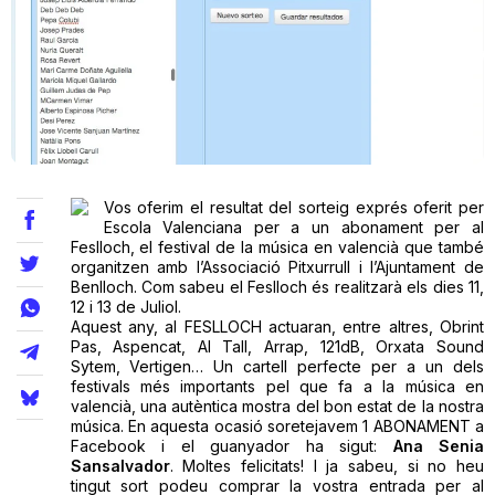
Teatre
Internet
Vos oferim el resultat del sorteig exprés oferit per
Opinió
Escola Valenciana per a un abonament per al
Feslloch, el festival de la música en valencià que també
organitzen amb l’Associació Pitxurrull i l’Ajuntament de
Llibres
Benlloch. Com sabeu el Feslloch és realitzarà els dies 11,
12 i 13 de Juliol.
La Llista
Aquest any, al FESLLOCH actuaran, entre altres, Obrint
Pas, Aspencat, Al Tall, Arrap, 121dB, Orxata Sound
Sytem, Vertigen… Un cartell perfecte per a un dels
Llocs
festivals més importants pel que fa a la música en
valencià, una autèntica mostra del bon estat de la nostra
música. En aquesta ocasió soretejavem 1 ABONAMENT a
Facebook i el guanyador ha sigut:
Ana Senia
Sansalvador
. Moltes felicitats! I ja sabeu, si no heu
tingut sort podeu comprar la vostra entrada per al