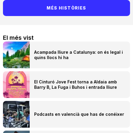
MÉS HISTÒRIES
El més vist
Acampada lliure a Catalunya: on és legal i
quins llocs hi ha
El Cinturó Jove Fest torna a Aldaia amb
Barry B, La Fuga i Buhos i entrada lliure
Podcasts en valencià que has de conéixer