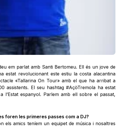
 deu em parlat amb Santi Bertomeu. Ell és un jove de
a estat revolucionant este estiu la costa alacantina
ectacle «Tallarina On Tour» amb el que ha arribat a
0 assistents. El seu hashtag #AçòTremola ha estat
a l’Estat espanyol. Parlem amb ell sobre el passat,
ines foren les primeres passes com a DJ?
 els amics teníem un equipet de música i nosaltres