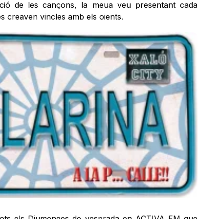
ecció de les cançons, la meua veu presentant cada
 creaven vincles amb els oients.
tots els Diumenges de vesprada en ACTIVA FM que