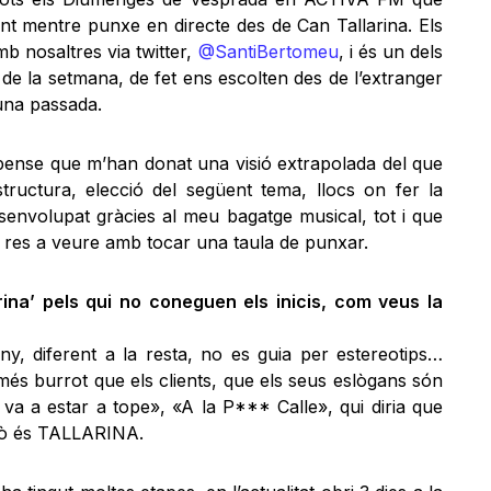
nt mentre punxe en directe des de Can Tallarina. Els
amb nosaltres via twitter,
@SantiBertomeu
, i és un dels
 la setmana, de fet ens escolten des de l’extranger
una passada.
 pense que m’han donat una visió extrapolada del que
structura, elecció del següent tema, llocs on fer la
senvolupat gràcies al meu bagatge musical, tot i que
 res a veure amb tocar una taula de punxar.
rina’ pels qui no coneguen els inicis, com veus la
ny, diferent a la resta, no es guia per estereotips…
 més burrot que els clients, que els seus eslògans són
a a estar a tope», «A la P*** Calle», qui diria que
xò és TALLARINA.