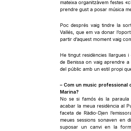
mateixa organitzàvem festes «cl
prendre gust a posar música ment
Poc després vaig tindre la sor
Vallés, que em va donar l’oport
partir d’aquest moment vaig com
He tingut residències llargues
de Benissa on vaig aprendre a c
del públic amb un estil propi qu
– Com un music professional 
Marina?
No se si famós és la paraula c
acabar la meua residència al P
faceta de Ràdio-Djen l’emissor
meues sessions sonaven en di
suposar un canvi en la forma