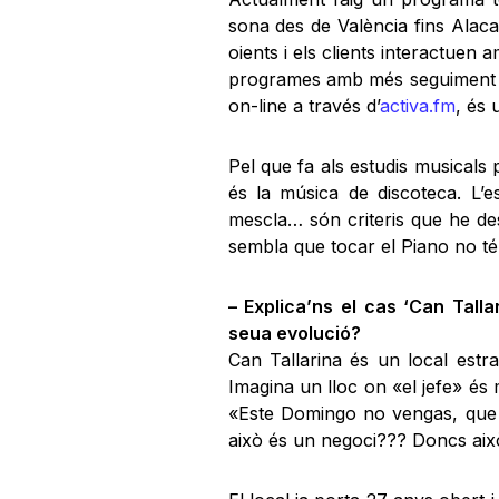
sona des de València fins Alaca
oients i els clients interactuen 
programes amb més seguiment de
on-line a través d’
activa.fm
, és 
Pel que fa als estudis musicals
és la música de discoteca. L’e
mescla… són criteris que he de
sembla que tocar el Piano no té
– Explica’ns el cas ‘Can Talla
seua evolució?
Can Tallarina és un local estra
Imagina un lloc on «el jefe» és
«Este Domingo no vengas, que v
això és un negoci??? Doncs ai