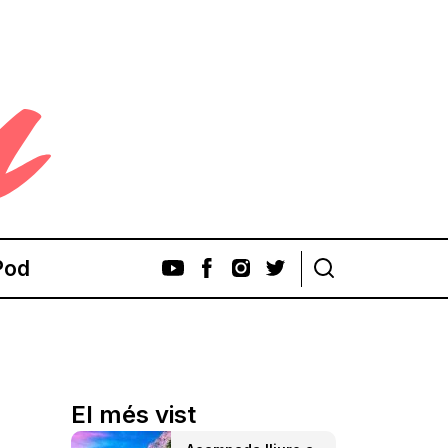
Pod
El més vist