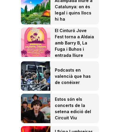
Acampada lliure a
Catalunya: on és
legal i quins llocs
hi ha
El Cinturó Jove
Fest torna a Aldaia
amb Barry B, La
Fuga i Buhos i
entrada lliure
Podcasts en
valencià que has
de conéixer
Estos són els
concerts de la
setena edició del
Circuit Viu
L’Aúpa Lumbreiras