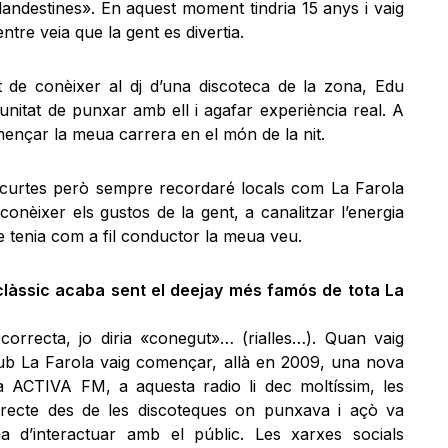
andestines». En aquest moment tindria 15 anys i vaig
re veia que la gent es divertia.
t de conèixer al dj d’una discoteca de la zona, Edu
unitat de punxar amb ell i agafar experiència real. A
ençar la meua carrera en el món de la nit.
 i curtes però sempre recordaré locals com La Farola
onèixer els gustos de la gent, a canalitzar l’energia
e tenia com a fil conductor la meua veu.
clàssic acaba sent el deejay més famós de tota La
orrecta, jo diria «conegut»… (rialles…). Quan vaig
ub La Farola vaig començar, allà en 2009, una nova
a ACTIVA FM, a aquesta radio li dec moltíssim, les
recte des de les discoteques on punxava i açò va
 d’interactuar amb el públic. Les xarxes socials