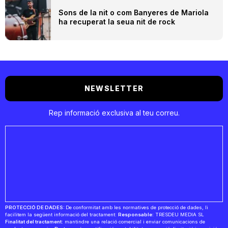
Sons de la nit o com Banyeres de Mariola
ha recuperat la seua nit de rock
NEWSLETTER
Rep informació exclusiva al teu correu.
PROTECCIÓ DE DADES:
De conformitat amb les normatives de protecció de dades, li
facilitem la següent informació del tractament:
Responsable:
TRESDEU MEDIA SL
Finalitat del tractament:
mantindre una relació comercial i enviar comunicacions de