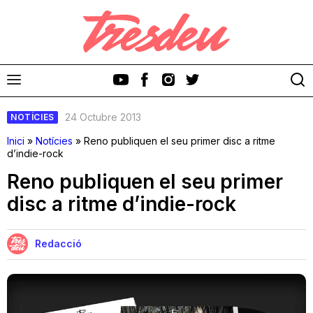
24 Octubre 2013
NOTÍCIES
Inici
»
Notícies
»
Reno publiquen el seu primer disc a ritme
d’indie-rock
Reno publiquen el seu primer
Discos
disc a ritme d’indie-rock
Videoclips
Redacció
Cinema i Televisió
Festivals