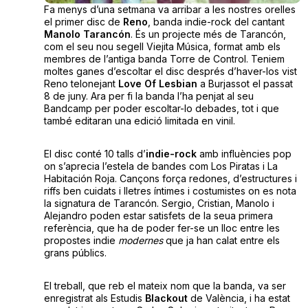
Fa menys d’una setmana va arribar a les nostres orelles
el primer disc de
Reno
, banda indie-rock del cantant
Manolo Tarancón
. És un projecte més de Tarancón,
com el seu nou segell Viejita Música, format amb els
membres de l’antiga banda Torre de Control. Teniem
moltes ganes d’escoltar el disc després d’haver-los vist
Reno telonejant
Love Of Lesbian
a Burjassot el passat
8 de juny. Ara per fi la banda l’ha penjat al seu
Bandcamp per poder escoltar-lo debades, tot i que
també editaran una edició limitada en vinil.
El disc conté 10 talls d’
indie-rock
amb influències pop
on s’aprecia l’estela de bandes com Los Piratas i La
Habitación Roja. Cançons força redones, d’estructures i
riffs ben cuidats i lletres íntimes i costumistes on es nota
la signatura de Tarancón. Sergio, Cristian, Manolo i
Alejandro poden estar satisfets de la seua primera
referència, que ha de poder fer-se un lloc entre les
propostes indie
modernes
que ja han calat entre els
grans públics.
El treball, que reb el mateix nom que la banda, va ser
enregistrat als Estudis
Blackout
de València, i ha estat