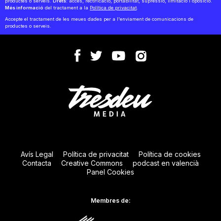
productes o serveis.
Drets:
accés, rectificació, portabilitat, supressió, limitació i oposició.
Més informació
del tractament a la
Política de privacitat
.
Accepte el tractament de les meues dades per a l'enviament de comunicacions de
productes o serveis.
Avís Legal
Política de privacitat
Política de cookies
Contacta
Creative Commons
podcast en valencià
Panel Cookies
Membres de: