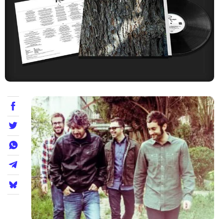
Teatre
Internet
Opinió
Llibres
La Llista
Llocs