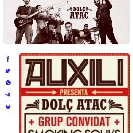
Teatre
Internet
Opinió
Llibres
La Llista
Llocs