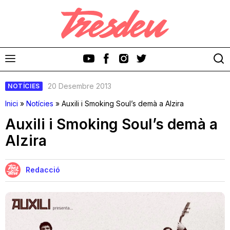
20 Desembre 2013
NOTÍCIES
Inici
»
Notícies
»
Auxili i Smoking Soul’s demà a Alzira
Auxili i Smoking Soul’s demà a
Alzira
Discos
Videoclips
Redacció
Cinema i Televisió
Festivals