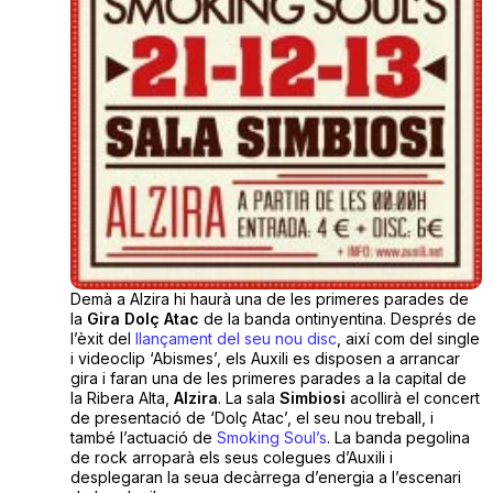
Demà a Alzira hi haurà una de les primeres parades de
la
Gira Dolç Atac
de la banda ontinyentina. Després de
l’èxit del
llançament del seu nou disc
, així com del single
i videoclip ‘Abismes’, els Auxili es disposen a arrancar
gira i faran una de les primeres parades a la capital de
la Ribera Alta,
Alzira
. La sala
Simbiosi
acollirà el concert
de presentació de ‘Dolç Atac’, el seu nou treball, i
també l’actuació de
Smoking Soul’s
. La banda pegolina
de rock arroparà els seus colegues d’Auxili i
desplegaran la seua decàrrega d’energia a l’escenari