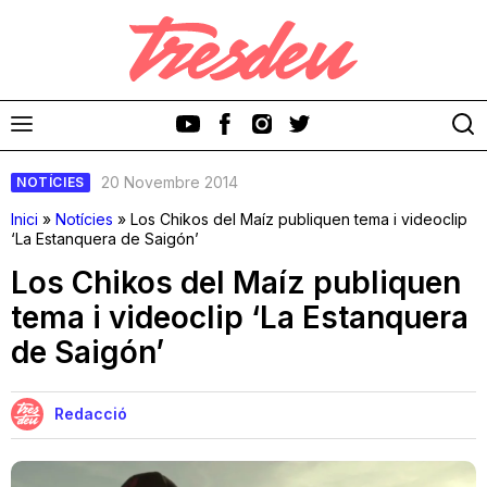
20 Novembre 2014
NOTÍCIES
Inici
»
Notícies
»
Los Chikos del Maíz publiquen tema i videoclip
‘La Estanquera de Saigón’
Los Chikos del Maíz publiquen
Discos
tema i videoclip ‘La Estanquera
de Saigón’
Videoclips
Cinema i Televisió
Redacció
Festivals