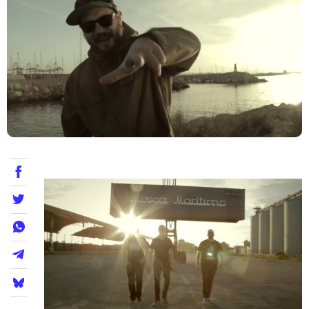
Teatre
Internet
Opinió
Llibres
La Llista
Llocs