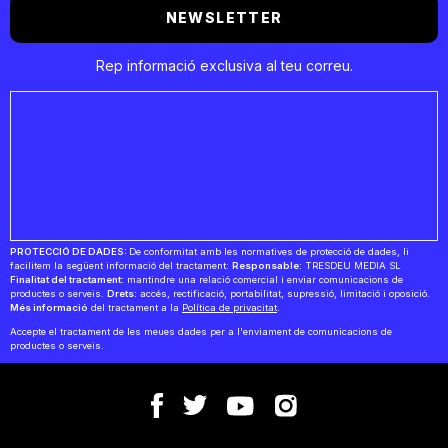
NEWSLETTER
Rep informació exclusiva al teu correu.
PROTECCIÓ DE DADES:
De conformitat amb les normatives de protecció de dades, li
facilitem la següent informació del tractament:
Responsable:
TRESDEU MEDIA SL
Finalitat del tractament:
mantindre una relació comercial i enviar comunicacions de
productes o serveis.
Drets:
accés, rectificació, portabilitat, supressió, limitació i oposició.
Més informació
del tractament a la
Política de privacitat
.
Accepte el tractament de les meues dades per a l'enviament de comunicacions de
productes o serveis.