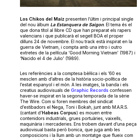
Los Chikos del Maíz
presenten l’últim i principal single
del nou àlbum
La Estanquera de Saigon
. El tema és el
que dona títol al llibre CD que han preparat els rapers
valencians i que publicarà el segell BOA el proper
dilluns 24 de novembre. El nou track està inspirat en la
guerra de Vietnam, i compta amb una intro i outro
extretes de la pel·lícula ‘Good Morning Vietnam’ (1987) i
‘Nacido el 4 de Julio’ (1989).
Les referències a la comptesa bèl·lica i els ’60 es
mesclen amb d’altres de la història socio-política de
l’estat espanyol i el món. A les imatges, la banda i els
creatius audiovisuals de
Graphic Records
confessen
haver-se inspirat en la segona temporada de la sèrie
The Wire. Com si foren membres del sindicat
d’estibadors el Nega, Toni i Bokah, junt amb M.A.R.S.
(cantant d’
Habeas Corpus
) es mouen entre
contenidors industrials, grues portuàries, vaixells,
maquinària i mercaderies. Ens trobem davant d’una peça
audiovisual basta però bonica, que juga amb les
composicions i la llum amb un montatge que flueix com