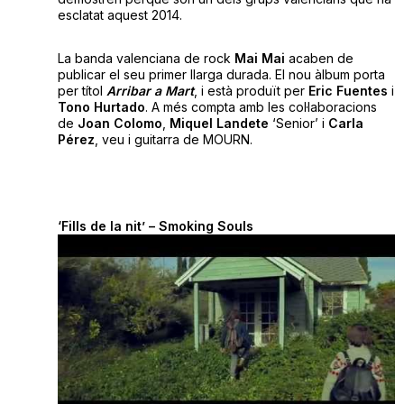
esclatat aquest 2014.
La banda valenciana de rock
Mai Mai
acaben de
publicar el seu primer llarga durada. El nou àlbum porta
per títol
Arribar a Mart
, i està produït per
Eric Fuentes
i
Tono Hurtado
. A més compta amb les col·laboracions
de
Joan Colomo
,
Miquel Landete
‘Senior’ i
Carla
Pérez
, veu i guitarra de MOURN.
‘Fills de la nit’ – Smoking Souls