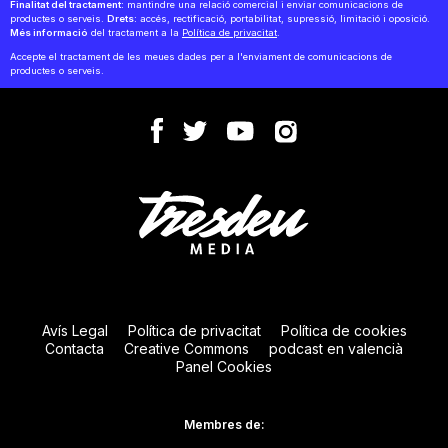
Finalitat del tractament:
mantindre una relació comercial i enviar comunicacions de
productes o serveis.
Drets:
accés, rectificació, portabilitat, supressió, limitació i oposició.
Més informació
del tractament a la
Política de privacitat
.
Accepte el tractament de les meues dades per a l'enviament de comunicacions de
productes o serveis.
Avís Legal
Política de privacitat
Política de cookies
Contacta
Creative Commons
podcast en valencià
Panel Cookies
Membres de: