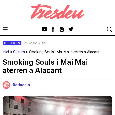
26 Maig 2015
CULTURA
Inici
»
Cultura
»
Smoking Souls i Mai Mai aterren a Alacant
Smoking Souls i Mai Mai
aterren a Alacant
Discos
Videoclips
Redacció
Cinema i Televisió
Festivals