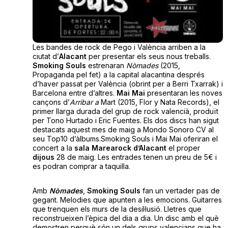
Les bandes de rock de Pego i València arriben a la
ciutat d’
Alacant
per presentar els seus nous treballs.
Smoking Souls
estrenaran
Nòmades
(2015,
Propaganda pel fet) a la capital alacantina després
d’haver passat per València (obrint per a Berri Txarrak) i
Barcelona entre d’altres.
Mai Mai
presentaran les noves
cançons
d’
Arribar a
Mart (2015, Flor y Nata Records), el
primer llarga durada del grup de rock valencià, produït
per Tono Hurtado i Eric Fuentes.
Els dos discs han sigut
destacats aquest mes de maig a Mondo Sonoro CV al
seu Top10 d’àlbums.Smoking Souls i Mai Mai oferiran el
concert a la
sala Marearock d’Alacant
el proper
dijous
28 de maig. Les entrades tenen un preu de 5€ i
es podran comprar a taquilla.
Amb
Nòmades
,
Smoking Souls
fan un vertader pas de
gegant. Melodies que apunten a les emocions. Guitarres
que trenquen els murs de la desil·lusió. Lletres que
reconstrueixen l’èpica del dia a dia. Un disc amb el què
demostren perquè són un dels grups valencians que ha