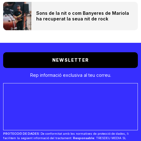
Sons de la nit o com Banyeres de Mariola
ha recuperat la seua nit de rock
NEWSLETTER
Rep informació exclusiva al teu correu.
PROTECCIÓ DE DADES:
De conformitat amb les normatives de protecció de dades, li
facilitem la següent informació del tractament:
Responsable:
TRESDEU MEDIA SL