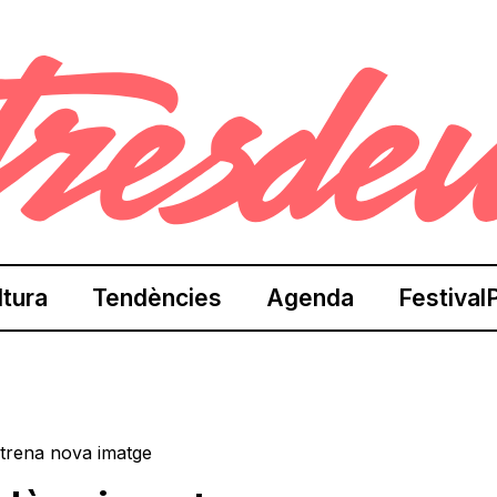
ltura
Tendències
Agenda
Festival
strena nova imatge