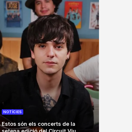
NOTÍCIES
NOTÍCIE
Estos són els concerts de la
El Tro
setena edició del Circuit Viu
trenta