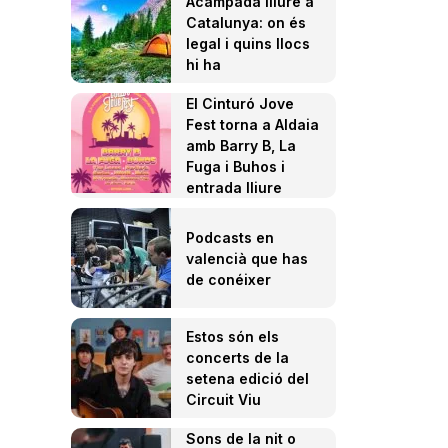
Acampada lliure a
Catalunya: on és
legal i quins llocs
hi ha
El Cinturó Jove
Fest torna a Aldaia
amb Barry B, La
Fuga i Buhos i
entrada lliure
Podcasts en
valencià que has
de conéixer
Estos són els
concerts de la
setena edició del
Circuit Viu
Sons de la nit o