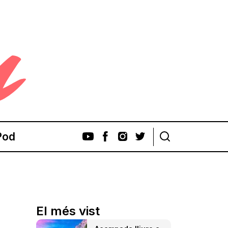
Pod
El més vist