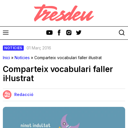
01 Març 2016
NOTÍCIES
Inici
»
Notícies
»
Comparteix vocabulari faller il·lustrat
Comparteix vocabulari faller
il·lustrat
Discos
Videoclips
Redacció
Cinema i Televisió
Festivals