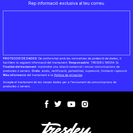
Rep informació exclusiva al teu correu.
PROTECCIÓ DE DADES:
De conformitat amb les normatives de protecció de dades, li
facilitem la següent informació del tractament:
Responsable:
TRESDEU MEDIA SL
Finalitat del tractament:
mantindre una relació comercial i enviar comunicacions de
productes o serveis.
Drets:
accés, rectificació, portabilitat, supressió, limitació i oposició.
Més informació
del tractament a la
Política de privacitat
.
Accepte el tractament de les meues dades per a l'enviament de comunicacions de
productes o serveis.