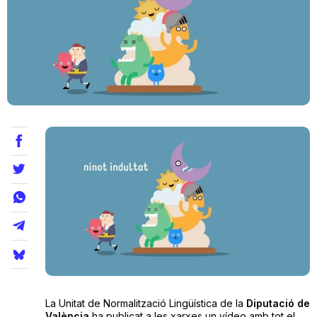
Teatre
Internet
Opinió
Llibres
La Llista
Llocs
La Unitat de Normalització Lingüística de la
Diputació de
València
ha publicat a les xarxes un vídeo amb tot el