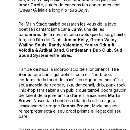
Inner Circle
, autors de cançons tan conegudes com
‘
Sweat
(A lalalala long)’ o ‘
Bad Boys
’.
Pel Main Stage també passaran les veus de la jove
poetisa i cantant jamaicana
Jah9
, una de les
bandereres de la nova escena roots que ha sorgit amb
força en l’illa del Carib;
Junior Kelly
,
Green Valley
,
Wailing Souls
,
Randy Valentine
,
Yaniss Odua ft.
Volodia & Artikal Band
,
Gentleman’s Dub Club
,
Sud
Sound System
entre altres.
També destaca la incorporació dels londinencs
The
Skints
, que han sigut definits com els “portadors
moderns de la torxa de la música reggae britànica”. La
seua mescla de reggae, ska, dancehall, dub, punk rock
i hip-hop farà saltar a un públic que també podrà gaudir
del talent de la jove artista d’arrels jamaicanes
Marla
Brown
. Nascuda a Londres i filla de la mítica figura
jamaicana del reggae
Dennis Brown
, Marla ha sabut
reinterpretar sota el seu propi prisma el llegat del seu
pare.