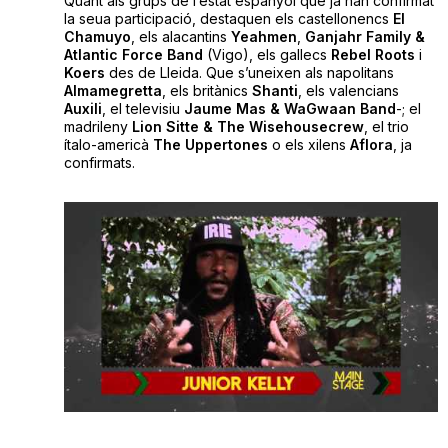
Quant als grups de l’estat espanyol que ja han confirmat
la seua participació, destaquen els castellonencs
El
Chamuyo
, els alacantins
Yeahmen
,
Ganjahr Family &
Atlantic Force Band
(Vigo), els gallecs
Rebel Roots
i
Koers
des de Lleida. Que s’uneixen als napolitans
Almamegretta
, els britànics
Shanti
, els valencians
Auxili
, el televisiu
Jaume Mas & WaGwaan Band
-; el
madrileny
Lion Sitte & The Wisehousecrew
, el trio
ítalo-americà
The Uppertones
o els xilens
Aflora
, ja
confirmats.