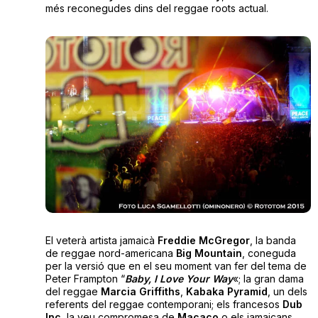
més reconegudes dins del reggae roots actual.
El veterà artista jamaicà
Freddie McGregor
, la banda
de reggae nord-americana
Big Mountain
, coneguda
per la versió que en el seu moment van fer del tema de
Peter Frampton “
Baby, I Love Your Way
«; la gran dama
del reggae
Marcia Griffiths
,
Kabaka Pyramid
, un dels
referents del reggae contemporani; els francesos
Dub
Inc
, la veu compromesa de
Macaco
o els jamaicans