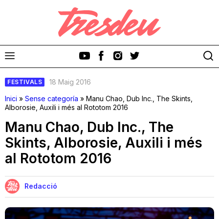
18 Maig 2016
FESTIVALS
Inici
»
Sense categoría
»
Manu Chao, Dub Inc., The Skints,
Alborosie, Auxili i més al Rototom 2016
Manu Chao, Dub Inc., The
Discos
Skints, Alborosie, Auxili i més
al Rototom 2016
Videoclips
Cinema i Televisió
Redacció
Festivals