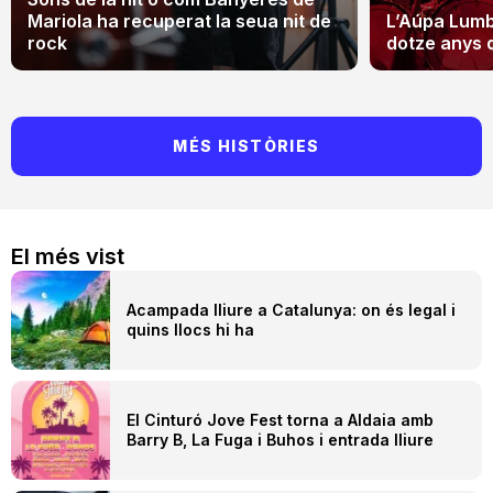
Mariola ha recuperat la seua nit de
L’Aúpa Lumbr
rock
dotze anys 
MÉS HISTÒRIES
El més vist
Acampada lliure a Catalunya: on és legal i
quins llocs hi ha
El Cinturó Jove Fest torna a Aldaia amb
Barry B, La Fuga i Buhos i entrada lliure