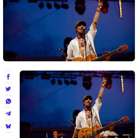
Teatre
Internet
Opinió
Llibres
La Llista
Llocs