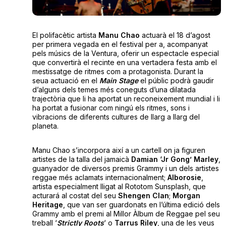
El polifacètic artista
Manu Chao
actuarà el 18 d’agost
per primera vegada en el festival per a, acompanyat
pels músics de la Ventura, oferir un espectacle especial
que convertirà el recinte en una vertadera festa amb el
mestissatge de ritmes com a protagonista. Durant la
seua actuació en el
Main Stage
el públic podrà gaudir
d’alguns dels temes més coneguts d’una dilatada
trajectòria que li ha aportat un reconeixement mundial i li
ha portat a fusionar com ningú els ritmes, sons i
vibracions de diferents cultures de llarg a llarg del
planeta.
Manu Chao s’incorpora així a un cartell on ja figuren
artistes de la talla del jamaicà
Damian ‘Jr Gong’ Marley
,
guanyador de diversos premis Grammy i un dels artistes
reggae més aclamats internacionalment;
Alborosie
,
artista especialment lligat al Rototom Sunsplash, que
acturará al costat del seu
Shengen Clan
;
Morgan
Heritage
, que van ser guardonats en l’última edició dels
Grammy amb el premi al Millor Àlbum de Reggae pel seu
treball ‘
Strictly Roots
‘ o
Tarrus Riley
, una de les veus