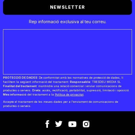
NEWSLETTER
Rep informació exclusiva al teu correu.
PROTECCIÓ DE DADES:
De conformitat amb les normatives de protecció de dades, li
facilitem la següent informació del tractament:
Responsable:
TRESDEU MEDIA SL
Finalitat del tractament:
mantindre una relació comercial i enviar comunicacions de
productes o serveis.
Drets:
accés, rectificació, portabilitat, supressió, limitació i oposició.
Més informació
del tractament a la
Política de privacitat
.
Accepte el tractament de les meues dades per a l'enviament de comunicacions de
productes o serveis.