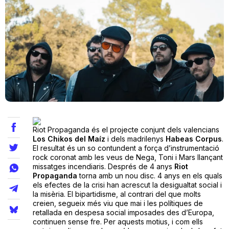
Teatre
Internet
Opinió
Llibres
Riot Propaganda és el projecte conjunt dels valencians
Los Chikos del Maíz
i dels madrilenys
Habeas Corpus
.
El resultat és un so contundent a força d’instrumentació
La Llista
rock coronat amb les veus de Nega, Toni i Mars llançant
missatges incendiaris. Després de 4 anys
Riot
Llocs
Propaganda
torna amb un nou disc. 4 anys en els quals
els efectes de la crisi han acrescut la desigualtat social i
la misèria. El bipartidisme, al contrari del que molts
creien, segueix més viu que mai i les polítiques de
retallada en despesa social imposades des d’Europa,
continuen sense fre. Per aquests motius, i com ells