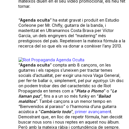
mateixos diuen en el seu vídeo promocional, els heu fet
tornar.
“
Agenda oculta
” ha estat gravat i produït en Estudio
Corleone per Mr. Chifly, guitarra de la banda, i
masteritzat en Ultramarinos Costa Brava per Víctor
García, un dels enginyers del “mastering” més
prestigiosos del país. Repeteixen la mateixa fórmula a la
recerca del so que els va donar a conèixer l’any 2013.
“
Agenda oculta
” compta amb 8 cançons, on les
guitarres i els rapejos s’uneixen per tractar temes
socials d’actualitat, per exigir una nova Vaga General,
per fer-te ballar o, simplement, pel pur
egotryp
. Un disc
on podem trobar des del característic so de Riot
Propaganda en temes com a “
Plata o Plomo
” o “
Le
llaman paz
”, fins a a un so més funky en “
Bailad
malditos
”. També cançons a un menor tempo en
“Bienvenidos al paraiso” o l’harmonia d’una guitarra
acústica a “
Cambiarlo todo
”,
primer avançamen
t.
Demostrant que, en lloc de repetir fórmula, han decidit
buscar nous sons i nous reptes en aquest nou àlbum.
Però amb la mateixa ràbia i contundència de sempre.