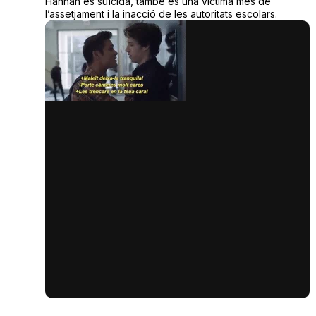
Hannah es suïcida, també és una víctima més de
l’assetjament i la inacció de les autoritats escolars.