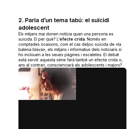
2. Parla d’un tema tabú: el suïcidi
adolescent
Els mitjans mai donen notícia quan una persona es
suïcida. El per què? L’
efecte crida
. Només en
comptades ocasions, com el cas deljoc suïcida de «la
balena blava», els mitjans i informatius dels noticiaris sí
ho inclouen a les seues pàgines i escaletes. El debat
està servit: aquesta sèrie farà també un efecte crida o,
ans al contrari, conscienciarà als adolescents i majors?