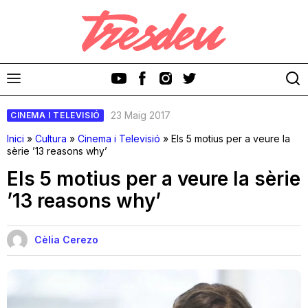
23 Maig 2017
CINEMA I TELEVISIÓ
Inici
»
Cultura
»
Cinema i Televisió
»
Els 5 motius per a veure la
sèrie ’13 reasons why’
Els 5 motius per a veure la sèrie
Discos
’13 reasons why’
Videoclips
Cèlia Cerezo
Cinema i Televisió
Festivals