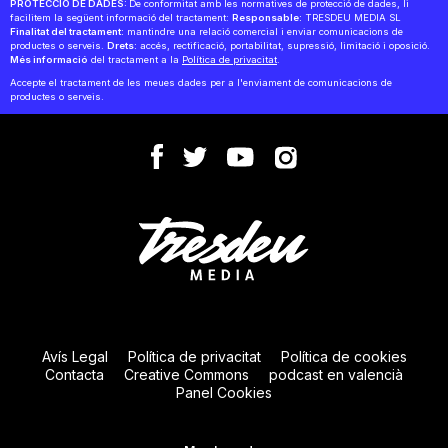
PROTECCIÓ DE DADES:
De conformitat amb les normatives de protecció de dades, li
facilitem la següent informació del tractament:
Responsable:
TRESDEU MEDIA SL
Finalitat del tractament:
mantindre una relació comercial i enviar comunicacions de
productes o serveis.
Drets:
accés, rectificació, portabilitat, supressió, limitació i oposició.
Més informació
del tractament a la
Política de privacitat
.
Accepte el tractament de les meues dades per a l'enviament de comunicacions de
productes o serveis.
Avís Legal
Política de privacitat
Política de cookies
Contacta
Creative Commons
podcast en valencià
Panel Cookies