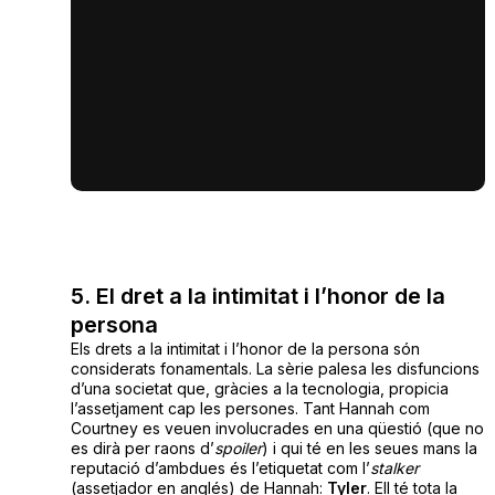
5. El dret a la intimitat i l’honor de la
persona
Els drets a la intimitat i l’honor de la persona són
considerats fonamentals. La sèrie palesa les disfuncions
d’una societat que, gràcies a la tecnologia, propicia
l’assetjament cap les persones. Tant Hannah com
Courtney es veuen involucrades en una qüestió (que no
es dirà per raons d’
spoiler
) i qui té en les seues mans la
reputació d’ambdues és l’etiquetat com l’
stalker
(assetjador en anglés) de Hannah:
Tyler
. Ell té tota la