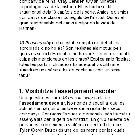
company de feina,
Clay Jensen
(Dylan Minette),
coprotagonista de la història. Ell és també el fil
argumental dels 13 capítols de la sèrie. Amics, ex amics,
companys de classe i coneguts de l’institut. Qui és el
gran responsable del canvi a pitjor en la vida de
Hannah?
13 Reasons why
no ha estat exempta de debat: és
apropiada o no ho és? Són realistes els motius pels
quals es suïcida Hannah o no ho són? Tenen realment la
culpa els mencionats en les cintes? Explica amb fidelitat
totes les parts implicades? És adequat visibilitzar el
suïcidi en una sèrie o ha de continuar com un tema
tabú?
1. Visibilitza l’assetjament escolar
Una qüestió és clara:
13 reasons why
parla de
l’
assetjament escolar
. No només d’aquell al qual es
sotmet Hannah, sinó també el de la resta dels seus
companys. Per raons físiques o personals, són tractats i
assenyalats per la gent de l’institut i un grup selecte de
persones exerceixen la violència directa. Tot i que
Tyler (Devin Druid) és una de les raons per les quals