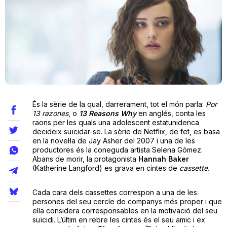
Teatre
Internet
Opinió
És la sèrie de la qual, darrerament, tot el món parla:
Por
13 razones
, o
13 Reasons Why
en anglés, conta les
raons per les quals una adolescent estatunidenca
Llibres
decideix suïcidar-se. La sèrie de Netflix, de fet, es basa
en la novel·la de Jay Asher del 2007 i una de les
La Llista
productores és la coneguda artista Selena Gómez.
Abans de morir, la protagonista
Hannah Baker
(Katherine Langford) es grava en cintes de
cassette.
Llocs
Cada cara dels cassettes correspon a una de les
persones del seu cercle de companys més proper i que
ella considera corresponsables en la motivació del seu
suïcidi. L’últim en rebre les cintes és el seu amic i ex