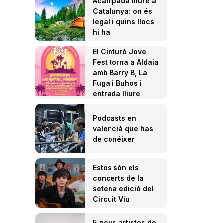
Acampada lliure a
Catalunya: on és
legal i quins llocs
hi ha
El Cinturó Jove
Fest torna a Aldaia
amb Barry B, La
Fuga i Buhos i
entrada lliure
Podcasts en
valencià que has
de conéixer
Estos són els
concerts de la
setena edició del
Circuit Viu
5 nous artistes de