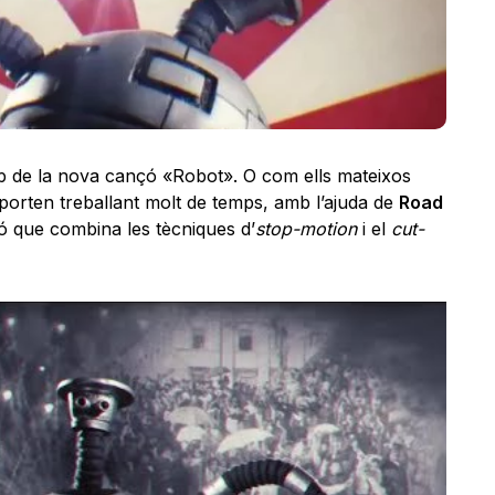
ip de la nova cançó «Robot». O com ells mateixos
 porten treballant molt de temps, amb l’ajuda de
Road
ió que combina les tècniques d’
stop-motion
i el
cut-