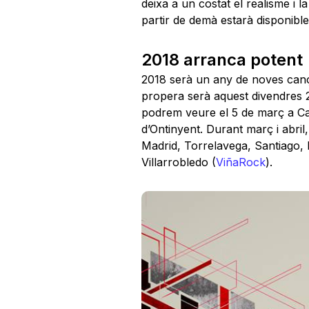
deixa a un costat el realisme i l
partir de demà estarà disponible 
2018 arranca potent
2018 serà un any de noves canço
propera serà aquest divendres 2
podrem veure el 5 de març a Cast
d’Ontinyent. Durant març i abril
Madrid, Torrelavega, Santiago, P
Villarrobledo (
ViñaRock
).