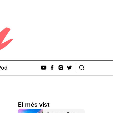
Pod
El més vist