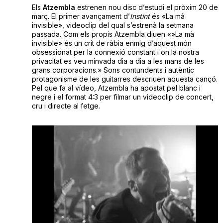
Els
Atzembla
estrenen nou disc d’estudi el pròxim 20 de
març. El primer avançament d’
Instint
és «La mà
invisible», videoclip del qual s’estrenà la setmana
passada. Com els propis Atzembla diuen «»La mà
invisible» és un crit de ràbia enmig d’aquest món
obsessionat per la connexió constant i on la nostra
privacitat es veu minvada dia a dia a les mans de les
grans corporacions.» Sons contundents i autèntic
protagonisme de les guitarres descriuen aquesta cançó.
Pel que fa al vídeo, Atzembla ha apostat pel blanc i
negre i el format 4:3 per filmar un videoclip de concert,
cru i directe al fetge.