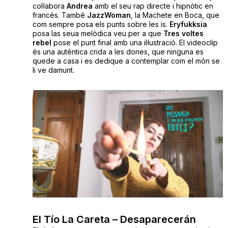
col·labora
Andrea
amb el seu rap directe i hipnòtic en
francès. També
JazzWoman
, la Machete en Boca, que
com sempre posa els punts sobre les is.
Eryfukksia
posa las seua melòdica veu per a que
Tres voltes
rebel
pose el punt final amb una il·lustració. El videoclip
és una autèntica crida a les dones, que ninguna es
quede a casa i es dedique a contemplar com el món se
li ve damunt.
El Tío La Careta – Desaparecerán