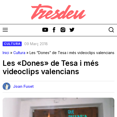
09 Març 2018
CULTURA
Inici
»
Cultura
»
Les “Dones” de Tesa i més videoclips valencians
Les «Dones» de Tesa i més
videoclips valencians
Discos
Videoclips
Joan Fuset
Cinema i Televisió
Festivals