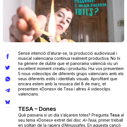
Teatre
Internet
Sense intenció d’aturar-se, la producció audiovisual i
Opinió
musical valenciana continua realment productiva. No hi
ha gènere de dubte que el panorama valencià viu un
excel·lent moment creatiu i productiu. Hui vos presentem
Llibres
5 nous videoclips de diferents grups valencians amb els
seus diferents estils i identitats visuals. Aprofitant que
La Llista
encara estem amb la ressaca del 8 de març, et
presentem «Dones» de Tesa i altres 4 videoclips
valencians.
Llocs
TESA – Dones
Què passaria si un dia s’alçarem totes? Pregunta
Tesa
al
seu tema «Dones» extret del disc
Al-Tesa
, primer treball
en solitari de la rapera d’Almussafes. En aquesta cançó