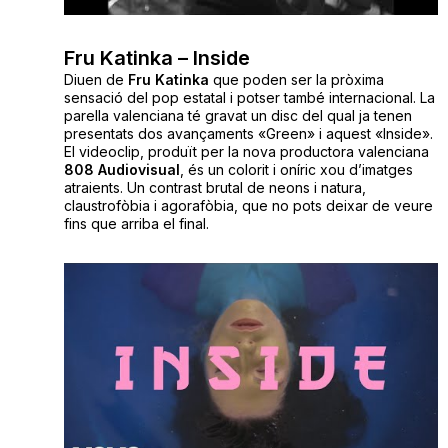
Fru Katinka – Inside
Diuen de
Fru
Katinka
que poden ser la pròxima
sensació del pop estatal i potser també internacional. La
parella valenciana té gravat un disc del qual ja tenen
presentats dos avançaments «Green» i aquest «Inside».
El videoclip, produït per la nova productora valenciana
808 Audiovisual
, és un colorit i oníric xou d’imatges
atraients. Un contrast brutal de neons i natura,
claustrofòbia i agorafòbia, que no pots deixar de veure
fins que arriba el final.