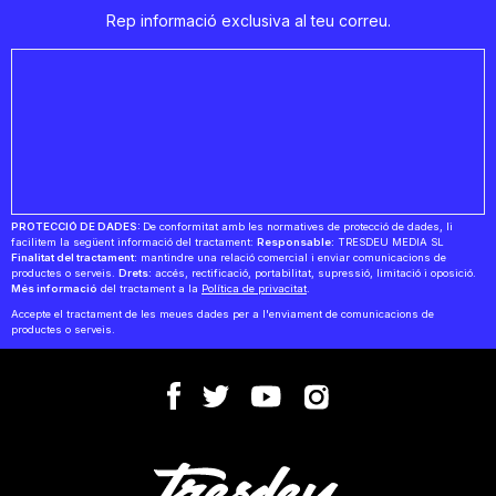
Rep informació exclusiva al teu correu.
PROTECCIÓ DE DADES:
De conformitat amb les normatives de protecció de dades, li
facilitem la següent informació del tractament:
Responsable:
TRESDEU MEDIA SL
Finalitat del tractament:
mantindre una relació comercial i enviar comunicacions de
productes o serveis.
Drets:
accés, rectificació, portabilitat, supressió, limitació i oposició.
Més informació
del tractament a la
Política de privacitat
.
Accepte el tractament de les meues dades per a l'enviament de comunicacions de
productes o serveis.