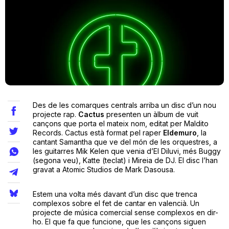
Teatre
Internet
Opinió
Des de les comarques centrals arriba un disc d’un nou
projecte rap.
Cactus
presenten un àlbum de vuit
cançons que porta el mateix nom, editat per Maldito
Llibres
Records. Cactus està format pel raper
Eldemuro
, la
cantant Samantha que ve del món de les orquestres, a
La Llista
les guitarres Mik Kelen que venia d’El Diluvi, més Buggy
(segona veu), Katte (teclat) i Mireia de DJ. El disc l’han
gravat a Atomic Studios de Mark Dasousa.
Llocs
Estem una volta més davant d’un disc que trenca
complexos sobre el fet de cantar en valencià. Un
projecte de música comercial sense complexos en dir-
ho. El que fa que funcione, que les cançons siguen