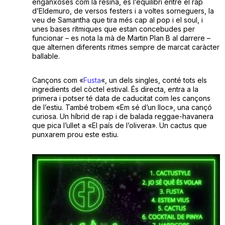
enganxoses com la resina, és l’equilibri entre el rap
d’Eldemuro, de versos festers i a voltes sorneguers, la
veu de Samantha que tira més cap al pop i el soul, i
unes bases rítmiques que estan concebudes per
funcionar – es nota la mà de Martin Plan B al darrere –
que alternen diferents ritmes sempre de marcat caràcter
ballable.
Cançons com «
Fusta
«, un dels singles, conté tots els
ingredients del còctel estival. És directa, entra a la
primera i potser té data de caducitat com les cançons
de l’estiu. També trobem «Em sé d’un lloc», una cançó
curiosa. Un híbrid de rap i de balada reggae-havanera
que pica l’ullet a «El país de l’olivera». Un cactus que
punxarem prou este estiu.