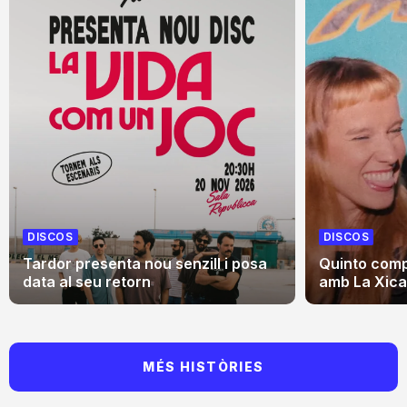
DISCOS
DISCOS
Tardor presenta nou senzill i posa
Quinto comp
data al seu retorn
amb La Xica,
MÉS HISTÒRIES