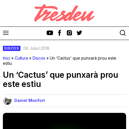
06 Juliol 2018
DISCOS
Inici
»
Cultura
»
Discos
»
Un ‘Cactus’ que punxarà prou este
estiu
Un ‘Cactus’ que punxarà prou
Discos
este estiu
Videoclips
Daniel Monfort
Cinema i Televisió
Festivals