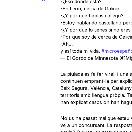
-¿Eso donde está?
-En León, cerca de Galicia.
-¿Y por qué hablas gallego?
-Estoy hablando castellano per
-¿Y por qué lo tienes si no eres
-Por que soy de cerca de Galici
-Ah…
y así toda mi vida.
#microespaño
— El Gordo de Minnesota (@Mi
La piulada es fa fer viral, i una
continuen emprant-la per expli
Baix Segura, València, Cataluny
territoris amb llengua pròpia. 
han explicat casos on han hagut d
No us ha passat mai que esteu ve
ve a un concursant. La resposta