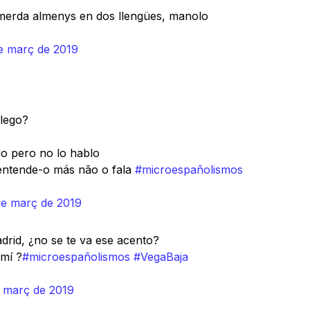
 merda almenys en dos llengües, manolo
e març de 2019
lego?
do pero no lo hablo
entende-o más não o fala
#microespañolismos
de març de 2019
drid, ¿no se te va ese acento?
 mí ?
#microespañolismos
#VegaBaja
 març de 2019