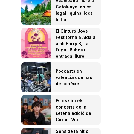
Acampada lliure a
Catalunya: on és
legal i quins llocs
hi ha
El Cinturó Jove
Fest torna a Aldaia
amb Barry B, La
Fuga i Buhos i
entrada lliure
Podcasts en
valencià que has
de conéixer
Estos són els
concerts de la
setena edició del
Circuit Viu
Sons de la nit o