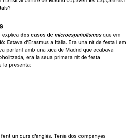
l trànsit al centre de Madrid copaven les capçaleres i
tals?
s
s explica
dos casos de
microespañolismos
que em
ó: Estava d’Erasmus a Itàlia. Era una nit de festa i em
va parlant amb una xica de Madrid que acabava
coholitzada, era la seua primera nit de festa
 la presenta:
 fent un curs d’anglés. Tenia dos companyes