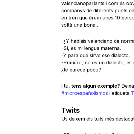
valencianoparlants i com és obvi
companys de diferents punts de
en tren que érem unes 10 person
soltà una bona…
-¿Y habláis valenciano de norm
-Sí, es mi lengua materna.
-Y para qué sirve ese dialecto.
-Primero, no es un dialecto, es
¿te parece poco?
I tu, tens algun exemple?
Deixa-
#microespañolismos
i etiqueta
T
Twits
Us deixem els tuits més destaca