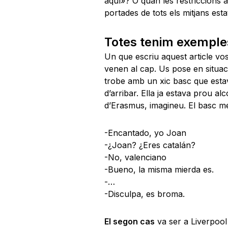
aquí»? O quan les restriccions a
portades de tots els mitjans esta
Totes tenim exemple
Un que escriu aquest article vo
venen al cap. Us pose en situaci
trobe amb un xic basc que esta
d’arribar. Ella ja estava prou al
d’Erasmus, imagineu. El basc me
-Encantado, yo Joan
-¿Joan? ¿Eres catalán?
-No, valenciano
-Bueno, la misma mierda es.
-…
-Disculpa, es broma.
El segon cas
va ser a Liverpool