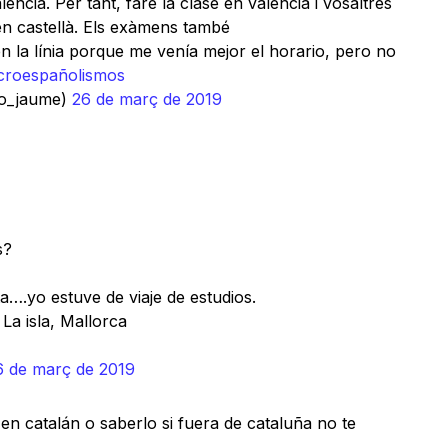
lencià. Per tant, faré la clase en valencià i vosaltres
en castellà. Els exàmens també
 la línia porque me venía mejor el horario, pero no
croespañolismos
ro_jaume)
26 de març de 2019
s?
a….yo estuve de viaje de estudios.
La isla, Mallorca
6 de març de 2019
en catalán o saberlo si fuera de cataluña no te