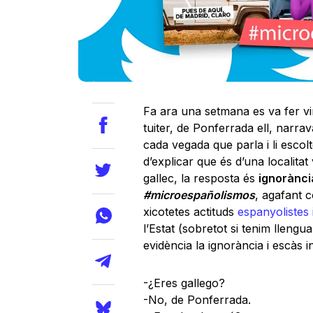
Fa ara una setmana es va fer vir
tuiter, de Ponferrada ell, narrav
cada vegada que parla i li escolt
d’explicar que és d’una localitat
gallec, la resposta és
ignorància
#microespañolismos
, agafant 
xicotetes actituds
espanyolistes i
l’Estat (sobretot si tenim lleng
evidència la ignorància i escàs i
-¿Eres gallego?
-No, de Ponferrada.