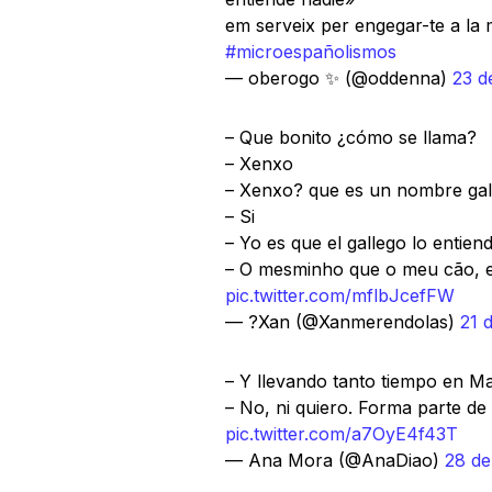
em serveix per engegar-te a la
#microespañolismos
— oberogo ✨ (@oddenna)
23 d
– Que bonito ¿cómo se llama?
– Xenxo
– Xenxo? que es un nombre gal
– Si
– Yo es que el gallego lo entien
– O mesminho que o meu cão, 
pic.twitter.com/mflbJcefFW
— ?Xan (@Xanmerendolas)
21 
– Y llevando tanto tiempo en Ma
– No, ni quiero. Forma parte de
pic.twitter.com/a7OyE4f43T
— Ana Mora (@AnaDiao)
28 de