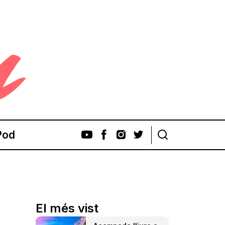
Pod
El més vist