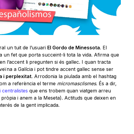
al un tuit de l’usuari
El Gordo de Minessota
. El
a un fet que porta succeint-li tota la vida. Afirma que
en l’accent li pregunten si és gallec. I quan tracta
 veïna a Galícia i pot tindre accent gallec sense ser
 i perplexitat
. Arrodonia la piulada amb el hashtag
com a referència el terme
micromasclismes
. És a dir,
 centralistes
que ens trobem quan viatgem arreu
ua pròpia i anem a la Meseta). Actituds que deixen en
nterés de la gent implicada.