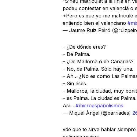
-S’heu matriculat a la línia en va
podeu contestar en valencià o 
+Pero es que yo me matriculé en
entiendo bien el valenciano
#mi
— Jaume Ruiz Peiró (@ruizpei
– ¿De dónde eres?
– De Palma.
– ¿De Mallorca o de Canarias?
– No, de Palma. Sólo hay una.
– Ah… ¿No es como Las Palma
– Sin eses.
– Mallorca, la ciudad, muy bonit
– es Palma. La ciudad es Palma. 
Asi…
#microespanolismos
— Miquel Àngel (@barriades)
2
«de que te sirve hablar siempre 
entiende nadie»