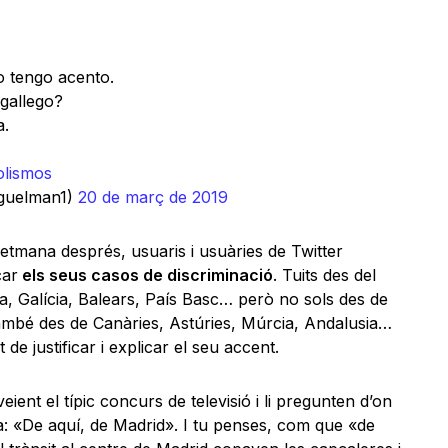
o tengo acento.
 gallego?
a.
lismos
guelman1)
20 de març de 2019
 setmana després, usuaris i usuàries de Twitter
car
els seus casos de discriminació
. Tuits des del
a, Galícia, Balears, País Basc… però no sols des de
També des de Canàries, Astúries, Múrcia, Andalusia…
e justificar i explicar el seu accent.
ient el típic concurs de televisió i li pregunten d’on
: «De aquí, de Madrid». I tu penses, com que «de