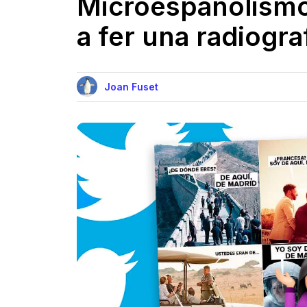
Microespañolismo
a fer una radiogra
Joan Fuset