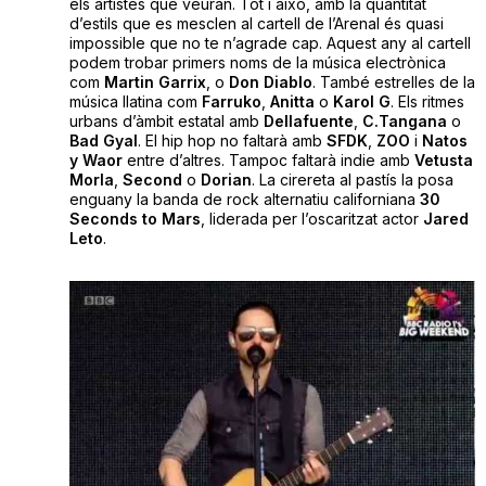
els artistes que veuran. Tot i això, amb la quantitat
d’estils que es mesclen al cartell de l’Arenal és quasi
impossible que no te n’agrade cap. Aquest any al cartell
podem trobar primers noms de la música electrònica
com
Martin
Garrix
, o
Don
Diablo
. També estrelles de la
música llatina com
Farruko
,
Anitta
o
Karol
G
. Els ritmes
urbans d’àmbit estatal amb
Dellafuente
,
C.Tangana
o
Bad Gyal
. El hip hop no faltarà amb
SFDK
,
ZOO
i
Natos
y Waor
entre d’altres. Tampoc faltarà indie amb
Vetusta
Morla
,
Second
o
Dorian
. La cirereta al pastís la posa
enguany la banda de rock alternatiu californiana
30
Seconds to Mars
, liderada per l’oscaritzat actor
Jared
Leto
.