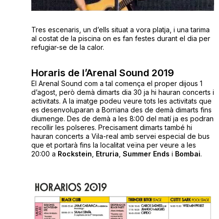
Tres escenaris, un d’ells situat a vora platja, i una tarima
al costat de la piscina on es fan festes durant el dia per
refugiar-se de la calor.
Horaris de l’Arenal Sound 2019
El Arenal Sound com a tal comença el proper dijous 1
d’agost, però demà dimarts dia 30 ja hi hauran concerts i
activitats. A la imatge podeu veure tots les activitats que
es desenvoluparan a Borriana des de demà dimarts fins
diumenge. Des de demà a les 8:00 del matí ja es podran
recollir les polseres. Precisament dimarts també hi
hauran concerts a Vila-real amb servei especial de bus
que et portarà fins la localitat veïna per veure a les
20:00 a
Rockstein
,
Etruria
,
Summer
Ends
i
Bombai
.