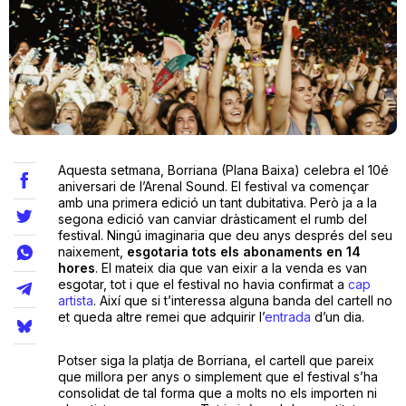
Teatre
Internet
Aquesta setmana, Borriana (Plana Baixa) celebra el 10é
Opinió
aniversari de l’Arenal Sound. El festival va començar
amb una primera edició un tant dubitativa. Però ja a la
segona edició van canviar dràsticament el rumb del
Llibres
festival. Ningú imaginaria que deu anys després del seu
naixement,
esgotaria tots els abonaments en 14
La Llista
hores
. El mateix dia que van eixir a la venda es van
esgotar, tot i que el festival no havia confirmat a
cap
artista
. Així que si t’interessa alguna banda del cartell no
Llocs
et queda altre remei que adquirir l’
entrada
d’un dia.
Potser siga la platja de Borriana, el cartell que pareix
que millora per anys o simplement que el festival s’ha
consolidat de tal forma que a molts no els importen ni