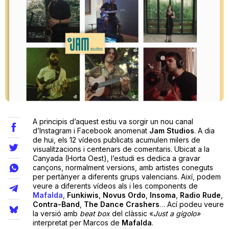
Teatre
Internet
Opinió
A principis d’aquest estiu va sorgir un nou canal
Llibres
d’Instagram i Facebook anomenat
Jam Studios
. A dia
de hui, els 12 vídeos publicats acumulen milers de
visualitzacions i centenars de comentaris. Ubicat a la
La Llista
Canyada (Horta Oest), l’estudi es dedica a gravar
cançons, normalment versions, amb artistes coneguts
Llocs
per pertànyer a diferents grups valencians. Així, podem
veure a diferents vídeos als i les components de
Mafalda
,
Funkiwis
,
Novus Ordo
,
Insoma
,
Radio Rude
,
Contra-Band
,
The Dance Crashers
… Ací podeu veure
la versió amb
beat box
del clàssic «
Just a gigolo»
interpretat per Marcos de
Mafalda
.