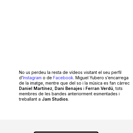
No us perdeu la resta de vídeos visitant el seu perfil
d’
Instagram
o de
Facebook
. Miguel Yubero s’encarrega
de la imatge, mentre que del so i la música es fan càrrec
Daniel Martínez
,
Dani
Benajes
i
Ferran Verdú
, tots
membres de les bandes anteriorment esmentades i
treballant a
Jam Studios
.