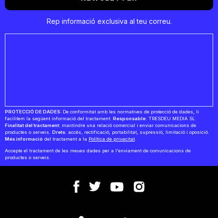
Rep informació exclusiva al teu correu.
PROTECCIÓ DE DADES:
De conformitat amb les normatives de protecció de dades, li
facilitem la següent informació del tractament:
Responsable:
TRESDEU MEDIA SL
Finalitat del tractament:
mantindre una relació comercial i enviar comunicacions de
productes o serveis.
Drets:
accés, rectificació, portabilitat, supressió, limitació i oposició.
Més informació
del tractament a la
Política de privacitat
.
Accepte el tractament de les meues dades per a l'enviament de comunicacions de
productes o serveis.