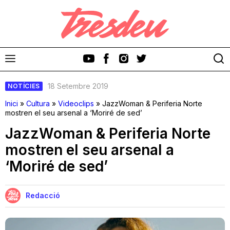
18 Setembre 2019
NOTÍCIES
Inici
»
Cultura
»
Videoclips
»
JazzWoman & Periferia Norte
mostren el seu arsenal a ‘Moriré de sed’
JazzWoman & Periferia Norte
Discos
mostren el seu arsenal a
‘Moriré de sed’
Videoclips
Cinema i Televisió
Redacció
Festivals