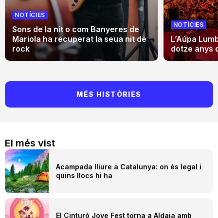
NOTÍCIES
NOTÍCIES
Sons de la nit o com Banyeres de
Mariola ha recuperat la seua nit de
L’Aúpa Lumbr
rock
dotze anys 
MÉS HISTÒRIES
El més vist
Acampada lliure a Catalunya: on és legal i
quins llocs hi ha
El Cinturó Jove Fest torna a Aldaia amb