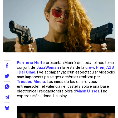
Teatre
Internet
Opinió
Periferia Norte
presenta «Moriré de sed», el nou tema
Llibres
conjunt de
JazzWoman
i la resta de la
crew
:
Hien
,
AGS
i
Del
Olmo
. I ve acompanyat d’un espectacular videoclip
amb imponents paisatges desèrtics realitzat per
La Llista
Tresdeu Media
. Les rimes de les quatre veus
entremesclen el valencià i el castellà sobre una base
Llocs
electrònica i reggaetonera obra d’
Alann Ulisses
. I no
esperes més i dona-li al play.