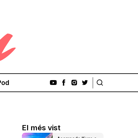
Pod
El més vist