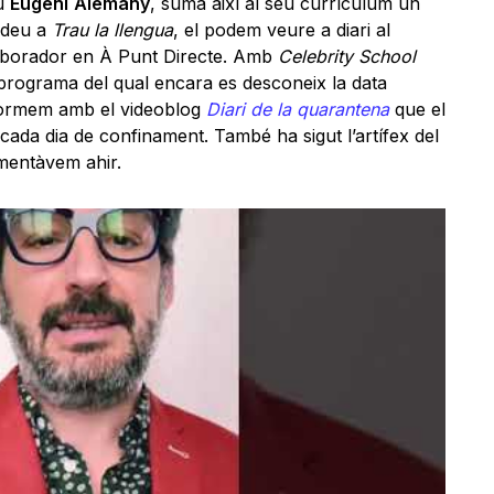
iu
Eugeni
Alemany
, suma així al seu currículum un
adeu a
Trau la llengua
, el podem veure a diari al
laborador en À Punt Directe. Amb
Celebrity School
programa del qual encara es desconeix la data
formem amb el videoblog
Diari de la quarantena
que el
ada dia de confinament. També ha sigut l’artífex del
entàvem ahir.