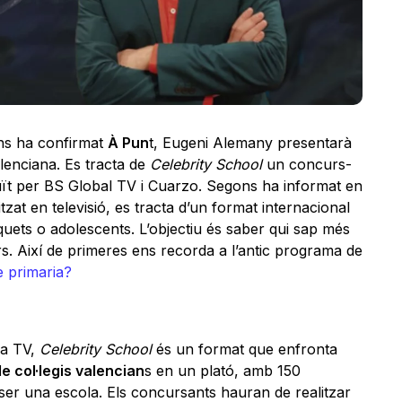
ns ha confirmat
À Pun
t, Eugeni Alemany presentarà
lenciana. Es tracta de
Celebrity School
un concurs-
uït per BS Global TV i Cuarzo. Segons ha informat en
tzat en televisió, es tracta d’un format internacional
ets o adolescents. L’objectiu és saber qui sap més
rs. Així de primeres ens recorda a l’antic programa de
 primaria?
la TV,
Celebrity School
és un format que enfronta
 col·legis valencian
s en un plató, amb 150
ser una escola. Els concursants hauran de realitzar