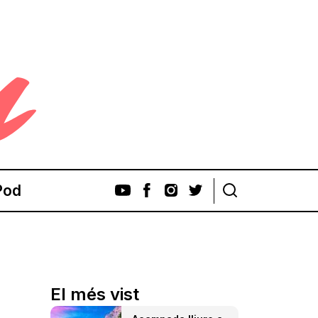
Pod
El més vist