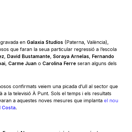
 gravada en
Galaxia
Studios
(Paterna, València),
 que faran la seua particular regressió a l’escola
ez
,
David
Bustamante
,
Soraya Arnelas
,
Fernando
ai
,
Carme Juan
o
Carolina
Ferre
seran alguns dels
sos confirmats veiem una picada d’ull al sector que
a la televisió À Punt. Sols el temps i els resultats
levaran a aquestes noves mesures que implanta
el nou
d Costa
.