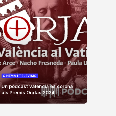
CINEMA I TELEVISIÓ
CINEMA 
Un pòdcast valencià es corona
La Trop
als Premis Ondas 2024
televis