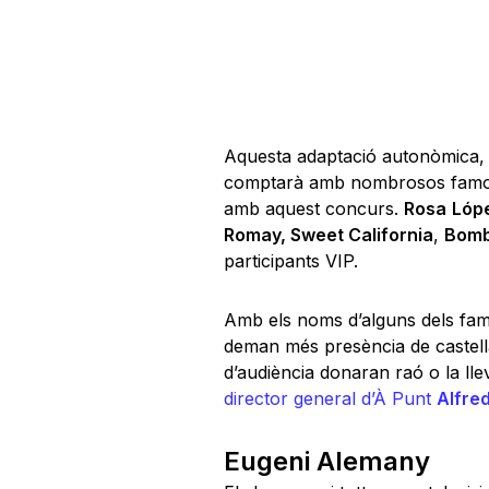
Aquesta adaptació autonòmica,
comptarà amb nombrosos famosos
amb aquest concurs.
Rosa
Lóp
Romay, Sweet California
,
Bomb
participants VIP.
Amb els noms d’alguns dels famo
deman més presència de castellà 
d’audiència donaran raó o la l
director general d’À Punt
Alfre
Eugeni Alemany