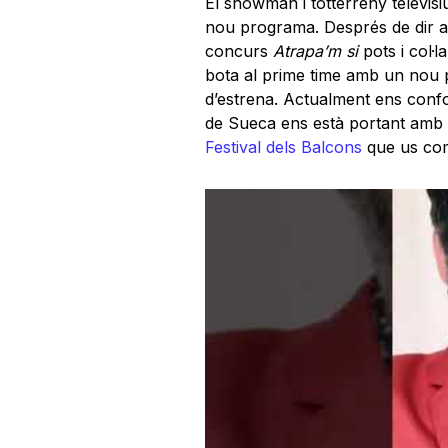
El showman i totterreny televis
nou programa. Després de dir 
concurs
Atrapa’m si
pots i col·
bota al prime time amb un nou 
d’estrena. Actualment ens con
de Sueca ens està portant amb c
Festival dels Balcons
que us com