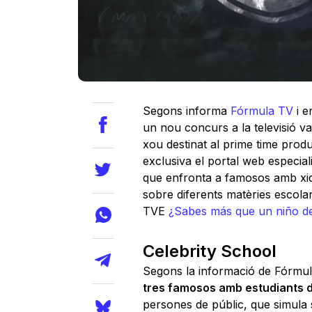
Segons informa
Fórmula TV
i e
un nou concurs a la televisió va
xou destinat al prime time prod
exclusiva el portal web especiali
que enfronta a famosos amb xiqu
sobre diferents matèries escola
TVE
¿Sabes más que un niño de
Celebrity School
Segons la informació de Fórmu
tres famosos amb estudiants de
persones de públic, que simula 