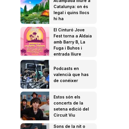
Acampada lliure a
Catalunya: on és
legal i quins llocs
hi ha
El Cinturó Jove
Fest torna a Aldaia
amb Barry B, La
Fuga i Buhos i
entrada lliure
Podcasts en
valencià que has
de conéixer
Estos són els
concerts de la
setena edició del
Circuit Viu
Sons de la nit o